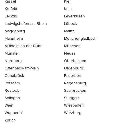
Kassel
Kiel
Krefeld
Köln
Leipzig
Leverkusen
Ludwigshafen-am-Rhein
Lübeck
Magdeburg
Mainz
Mannheim
Mönchen­gladbach
Mülheim-an-der-Ruhr
München
Münster
Neuss
Nürnberg
Oberhausen
Offenbach-am-Main
Oldenburg
Osnabrück
Paderborn
Potsdam
Regensburg
Rostock
Saarbrücken
Solingen
Stuttgart
Wien
Wiesbaden
Wuppertal
Würzburg
Zürich