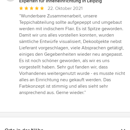
Experten für Inneneinrichtung in Leipzig
Durchschnittliche
22. Oktober 2021
Bewertung:
“Wunderbare Zusammenarbeit, unsere
5
Teppichabteilung sollte aufgepeppt und umgebaut
von
werden mit indischem Flair. Es ist Spitze geworden.
5
Damit wir uns alles vorstellen konnten, wurden
Sternen
sämtliche Entwürfe visualisiert, Dekoobjekte nebst
Lieferant vorgeschlagen, viele Absprachen getätigt,
einiges den Gegebenheiten wieder neu angepasst.
Es ist noch schöner geworden, als wir es uns
vorgestellt haben. Sehr gut fanden wir, dass
Vorhandenes weitergenutzt wurde - es musste nicht
alles an Einrichtung neu gekauft werden. Das
Farbkonzept ist stimmig und alles sieht sehr
ansprechend aus. Gerne wieder.”