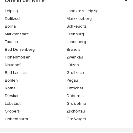
Orte in der Nähe
Leipzig
Landkreis Leipzig
Delitzsch
Markkleeberg
Borna
Schkeuditz
Markranstädt
Eilenburg
Taucha
Landsberg
Bad Dürrenberg
Brandis
Hohenmölsen
Zwenkau
Naunhof
Lützen
Bad Lausick
Groitzsch
Böhlen
Pegau
Rötha
Kitzscher
Dieskau
Döbernitz
Lobstädt
Großlehna
Gröbers
Zschortau
Hohenthurm
Großkugel