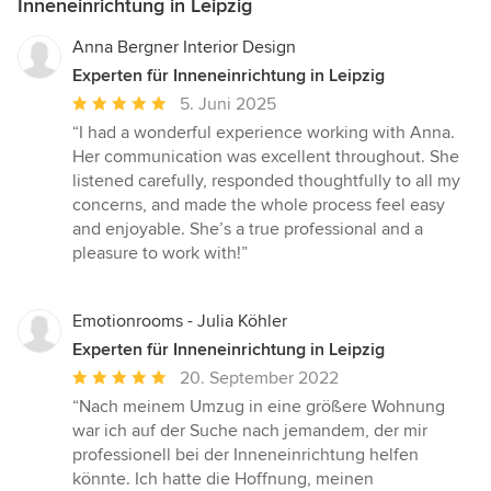
Inneneinrichtung in Leipzig
Anna Bergner Interior Design
Experten für Inneneinrichtung in Leipzig
Durchschnittliche
5. Juni 2025
Bewertung:
“I had a wonderful experience working with Anna.
5
Her communication was excellent throughout. She
von
listened carefully, responded thoughtfully to all my
5
concerns, and made the whole process feel easy
Sternen
and enjoyable. She’s a true professional and a
pleasure to work with!”
Emotionrooms - Julia Köhler
Experten für Inneneinrichtung in Leipzig
Durchschnittliche
20. September 2022
Bewertung:
“Nach meinem Umzug in eine größere Wohnung
5
war ich auf der Suche nach jemandem, der mir
von
professionell bei der Inneneinrichtung helfen
5
könnte. Ich hatte die Hoffnung, meinen