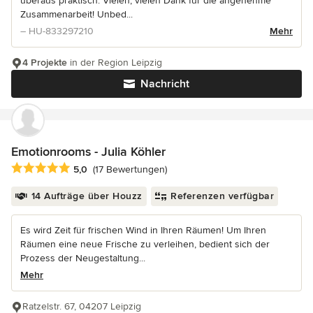
überaus praktisch. Vielen, vielen Dank für die angenehme
Zusammenarbeit! Unbed...
– HU-833297210
Mehr
4 Projekte
in der Region Leipzig
Nachricht
Emotionrooms - Julia Köhler
Durchschnittliche Bewertung: 5 von 5 Sternen
5,0
(17 Bewertungen)
14 Aufträge über Houzz
Referenzen verfügbar
Es wird Zeit für frischen Wind in Ihren Räumen! Um Ihren
Räumen eine neue Frische zu verleihen, bedient sich der
Prozess der Neugestaltung...
Mehr
Ratzelstr. 67, 04207 Leipzig