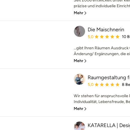
Seit 2006 entwickelt unser kle
präzise und individuelle Einric
Mehr
Die Maischnerin
Durchschnittliche Bewe
5,0
10 
...gibt Ihren Räumen Ausdruck O
Änderung/ Ergänzungen, die ei
Mehr
Raumgestaltung f
Durchschnittliche Bewe
5,0
8 B
Wir stehen für anspruchsvoll
Individualität, Lebensfreude, Be
Mehr
KATARELLA | Des