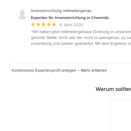
5
Sternen
Inneneinrichtung millimetergenau
Experten für Inneneinrichtung in Chemnitz
Durchschnittliche
8. April 2020
Bewertung:
“Wir haben jetzt millimetergenaue Ordnung in unserem
5
gleicher Stelle, doch war der nicht so passgenau, so sa
von
zuverlässig und sauber gearbeitet. Mit dem Ergebnis s
5
Sternen
Kostenloses Expertenprofil anlegen –
Mehr erfahren
Warum sollten