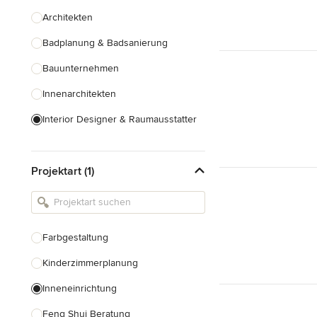
Architekten
Badplanung & Badsanierung
Bauunternehmen
Innenarchitekten
Interior Designer & Raumausstatter
Küchenplanung
Projektart (1)
Landschaftsarchitekten
Armaturen & Sanitärbedarf
Beleuchtung
Farbgestaltung
Einbauschränke
Kinderzimmerplanung
Alle anzeigen
Inneneinrichtung
Feng Shui Beratung