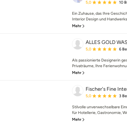
Durchschnittliche Bewe
5,0
10 
Ein Zuhause, das Ihre Geschich
Interior Design und Handwerksk
Mehr
ALLES GOLD WA
Durchschnittliche Bewe
5,0
6 B
Als passionierte Designerin ges
Privaträume, Ihre Ferienwohnu
Mehr
Fischer's Fine Inte
Durchschnittliche Bewe
5,0
3 B
Stilvolle unverwechselbare Ein
für Hotellerie, Gastronomie, We
Mehr