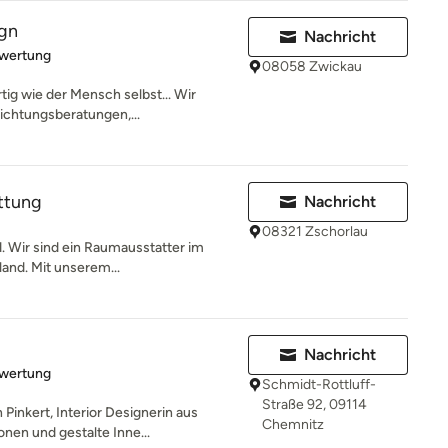
ign
Nachricht
rtung: 5 von 5 Sternen
ewertung
08058 Zwickau
tig wie der Mensch selbst... Wir
richtungsberatungen,...
ttung
Nachricht
08321 Zschorlau
d. Wir sind ein Raumausstatter im
nd. Mit unserem...
Nachricht
rtung: 5 von 5 Sternen
ewertung
Schmidt-Rottluff-
Straße 92, 09114
inkert, Interior Designerin aus
Chemnitz
nen und gestalte Inne...