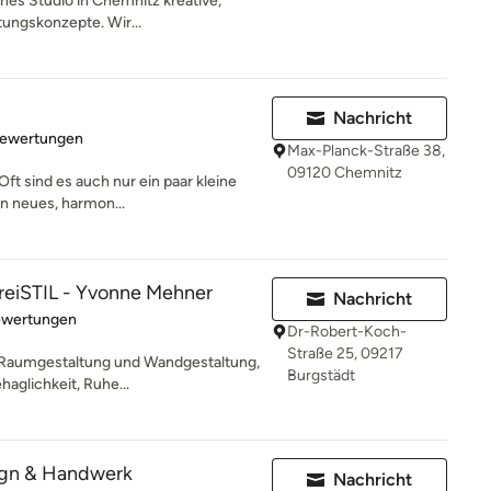
ines Studio in Chemnitz kreative,
htungskonzepte. Wir...
Nachricht
rtung: 5 von 5 Sternen
Bewertungen
Max-Planck-Straße 38,
09120 Chemnitz
ft sind es auch nur ein paar kleine
n neues, harmon...
reiSTIL - Yvonne Mehner
Nachricht
rtung: 5 von 5 Sternen
ewertungen
Dr-Robert-Koch-
Straße 25, 09217
e Raumgestaltung und Wandgestaltung,
Burgstädt
haglichkeit, Ruhe...
ign & Handwerk
Nachricht