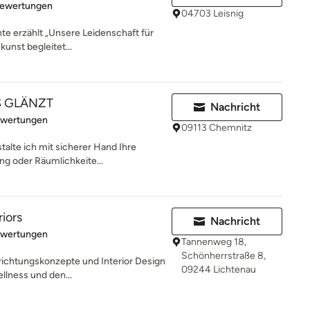
rtung: 5 von 5 Sternen
Bewertungen
04703 Leisnig
te erzählt „Unsere Leidenschaft für
unst begleitet...
S GLÄNZT
Nachricht
rtung: 5 von 5 Sternen
ewertungen
09113 Chemnitz
talte ich mit sicherer Hand Ihre
ng oder Räumlichkeite...
riors
Nachricht
rtung: 5 von 5 Sternen
ewertungen
Tannenweg 18,
Schönherrstraße 8,
richtungskonzepte und Interior Design
09244 Lichtenau
llness und den...