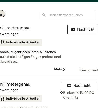
millimetergenau
Nachricht
rtung: 4.9 von 5 Sternen
Bewertungen
Individuelle Arbeiten
 Wohnraum ganz nach Ihren Wünschen
 hat alle kniffligen Fragen professionell
ig und sau...
Mehr
Gesponsert
millimetergenau
Nachricht
rtung: 4.9 von 5 Sternen
Bewertungen
Beckerstr. 13, 09120
Chemnitz
Individuelle Arbeiten