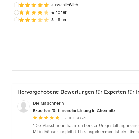
ausschließlich
& höher
& höher
Hervorgehobene Bewertungen für Experten für I
Die Maischnerin
Experten für Inneneinrichtung in Chemnitz
Durchschnittliche
5. Juli 2024
Bewertung:
“Die Maischnerin hat mich bei der Umgestaltung meine
5
Möbelhäuser begleitet. Herausgekommen ist ein stimmi
von