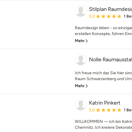
Stilplan Raumdes
Durchschnittliche Bewe
5,0
1 B
Raumdesign leben - so einzigar
erstellen Konzepte, führen Ein
Mehr
Nolle Raumaussta
Ich freue mich das Sie hier sin
Raum Schwarzenberg und Umla
Mehr
Katrin Pinkert
Durchschnittliche Bewe
5,0
1 B
WILLKOMMEN — ich bin Katrin P
Chemnitz. Ich kreiere Dekoratio