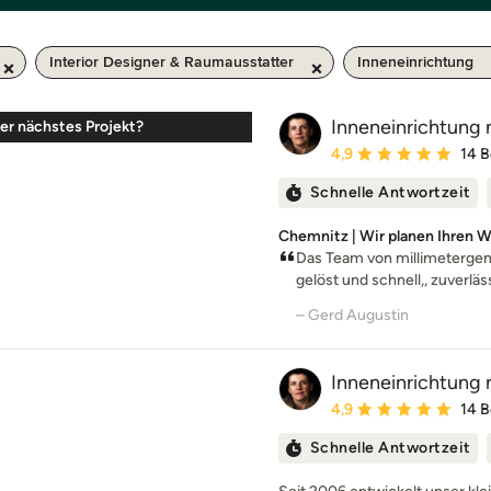
Interior Designer & Raumausstatter
Inneneinrichtung
Inneneinrichtung 
er nächstes Projekt?
Durchschnittliche Bewe
4,9
14 
Schnelle Antwortzeit
Chemnitz | Wir planen Ihren
Das Team von millimetergenau
gelöst und schnell,, zuverläss
– Gerd Augustin
Inneneinrichtung 
Durchschnittliche Bewe
4,9
14 
Schnelle Antwortzeit