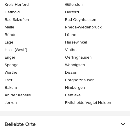
Kreis Herford
Gütersloh
Detmold
Herford
Bad Salzuflen
Bad Oeynhausen
Melle
Rheda-Wiedenbrück
Bünde
Löhne
Lage
Harsewinkel
Halle (Westf.)
Vlotho
Enger
Oerlinghausen
Spenge
Wennigsen
Werther
Dissen
Laer
Borgholzhausen
Bakum
Himbergen
An der Kapelle
Bentlake
Jerxen
Pivitsheide Vogtei Heiden
Beliebte Orte