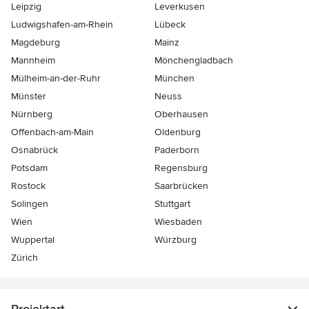
Leipzig
Leverkusen
Ludwigshafen-am-Rhein
Lübeck
Magdeburg
Mainz
Mannheim
Mönchen­gladbach
Mülheim-an-der-Ruhr
München
Münster
Neuss
Nürnberg
Oberhausen
Offenbach-am-Main
Oldenburg
Osnabrück
Paderborn
Potsdam
Regensburg
Rostock
Saarbrücken
Solingen
Stuttgart
Wien
Wiesbaden
Wuppertal
Würzburg
Zürich