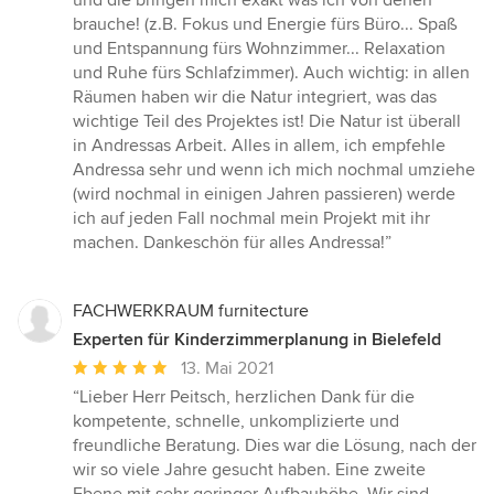
und die bringen mich exakt was ich von denen
brauche! (z.B. Fokus und Energie fürs Büro... Spaß
und Entspannung fürs Wohnzimmer... Relaxation
und Ruhe fürs Schlafzimmer). Auch wichtig: in allen
Räumen haben wir die Natur integriert, was das
wichtige Teil des Projektes ist! Die Natur ist überall
in Andressas Arbeit. Alles in allem, ich empfehle
Andressa sehr und wenn ich mich nochmal umziehe
(wird nochmal in einigen Jahren passieren) werde
ich auf jeden Fall nochmal mein Projekt mit ihr
machen. Dankeschön für alles Andressa!”
FACHWERKRAUM furnitecture
Experten für Kinderzimmerplanung in Bielefeld
Durchschnittliche
13. Mai 2021
Bewertung:
“Lieber Herr Peitsch, herzlichen Dank für die
5
kompetente, schnelle, unkomplizierte und
von
freundliche Beratung. Dies war die Lösung, nach der
5
wir so viele Jahre gesucht haben. Eine zweite
Sternen