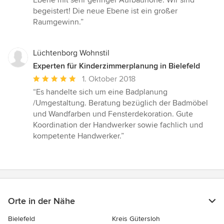
Ebene mit sehr geringer Aufbauhöhe. Wir sind
begeistert! Die neue Ebene ist ein großer
Raumgewinn.”
Lüchtenborg Wohnstil
Experten für Kinderzimmerplanung in Bielefeld
Durchschnittliche
1. Oktober 2018
Bewertung:
“Es handelte sich um eine Badplanung
5
/Umgestaltung. Beratung bezüglich der Badmöbel
von
und Wandfarben und Fensterdekoration. Gute
5
Koordination der Handwerker sowie fachlich und
Sternen
kompetente Handwerker.”
Orte in der Nähe
Bielefeld
Kreis Gütersloh