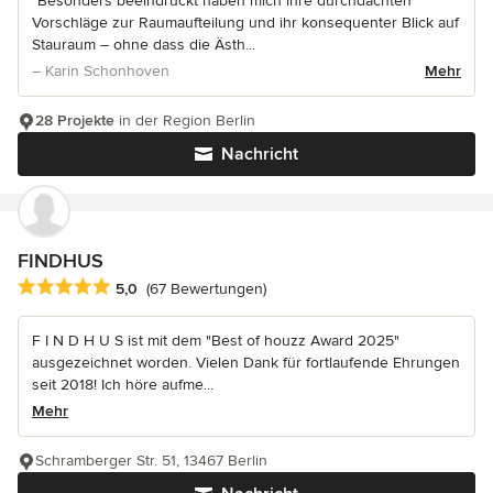
“Besonders beeindruckt haben mich ihre durchdachten
Vorschläge zur Raumaufteilung und ihr konsequenter Blick auf
Stauraum – ohne dass die Ästh...
– Karin Schonhoven
Mehr
28 Projekte
in der Region Berlin
Nachricht
FINDHUS
Durchschnittliche Bewertung: 5 von 5 Sternen
5,0
(67 Bewertungen)
F I N D H U S ist mit dem "Best of houzz Award 2025"
ausgezeichnet worden. Vielen Dank für fortlaufende Ehrungen
seit 2018! Ich höre aufme...
Mehr
Schramberger Str. 51, 13467 Berlin