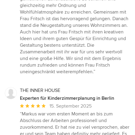
5
gleichzeitig mehr Ordnung und
Sternen
Wohlfühlatmosphäre zu erreichen. Gemeinsam mit
Frau Fritsch ist das hervorragend gelungen. Danach
stand die Neugestaltung unseres Wohnzimmers an.
Auch hier hat uns Frau Fritsch mit ihren kreativen
Ideen und ihrem guten Gespür für Einrichtung und
Gestaltung bestens unterstützt. Die
Zusammenarbeit mit ihr war für uns sehr wertvoll
und eine große Hilfe. Wir sind mit dem Ergebnis
rundum zufrieden und können Frau Fritsch
uneingeschränkt weiterempfehlen.”
THE INNER HOUSE
Experten für Kinderzimmerplanung in Berlin
Durchschnittliche
15. September 2025
Bewertung:
“Markus war vom ersten Moment an bis zum
5
Abschluss der Arbeiten professionell und
von
zuvorkommend. Er hat nie zu viel versprochen, aber
5
er und sein Team haben definitiv mehr geliefert. Es