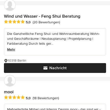
Wind und Wasser - Feng Shui Beratung
Durchschnittliche Bewertung: 5 von 5 Sternen
5,0
(20 Bewertungen)
Die Ganzheitliche Feng Shui- und Wohnraumberatung Wohn-
und Geschäftsräume | Neubauplanung | Projektplanung |
Farbberatung Durch teils ger...
Mehr
10318 Berlin
Nachricht
mooi
Durchschnittliche Bewertung: 5 von 5 Sternen
5,0
(18 Bewertungen)
Maßgefertigte Möbel und Interior Design mooi - das sind wir -