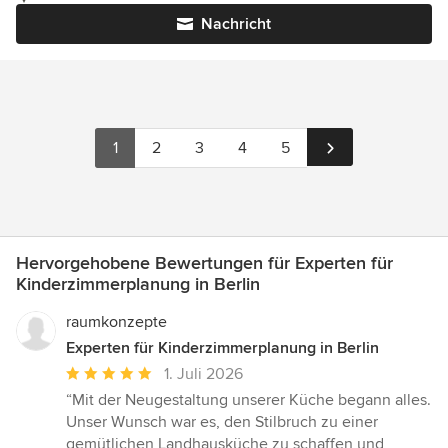
Nachricht
1
2
3
4
5
Hervorgehobene Bewertungen für Experten für
Kinderzimmerplanung in Berlin
raumkonzepte
Experten für Kinderzimmerplanung in Berlin
Durchschnittliche
1. Juli 2026
Bewertung:
“Mit der Neugestaltung unserer Küche begann alles.
5
Unser Wunsch war es, den Stilbruch zu einer
von
gemütlichen Landhausküche zu schaffen und