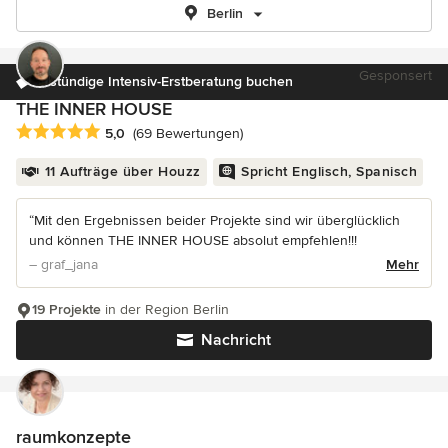
Berlin
Gesponsert
3-stündige Intensiv-Erstberatung buchen
THE INNER HOUSE
Durchschnittliche Bewertung: 5 von 5 Sternen
5,0
(69 Bewertungen)
11 Aufträge über Houzz
Spricht Englisch, Spanisch
“Mit den Ergebnissen beider Projekte sind wir überglücklich
und können THE INNER HOUSE absolut empfehlen!!!
– graf_jana
Mehr
19 Projekte
in der Region Berlin
Nachricht
raumkonzepte