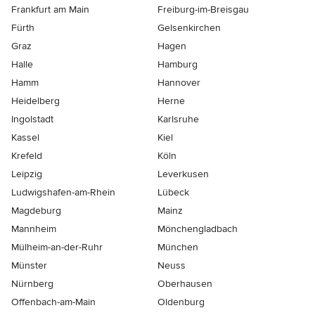
Frankfurt am Main
Freiburg-im-Breisgau
Fürth
Gelsenkirchen
Graz
Hagen
Halle
Hamburg
Hamm
Hannover
Heidelberg
Herne
Ingolstadt
Karlsruhe
Kassel
Kiel
Krefeld
Köln
Leipzig
Leverkusen
Ludwigshafen-am-Rhein
Lübeck
Magdeburg
Mainz
Mannheim
Mönchen­gladbach
Mülheim-an-der-Ruhr
München
Münster
Neuss
Nürnberg
Oberhausen
Offenbach-am-Main
Oldenburg