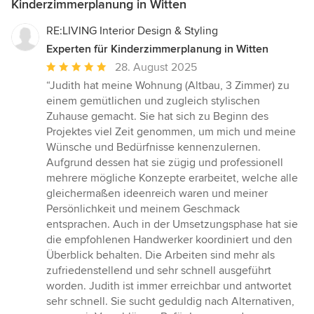
Kinderzimmerplanung in Witten
RE:LIVING Interior Design & Styling
Experten für Kinderzimmerplanung in Witten
Durchschnittliche
28. August 2025
Bewertung:
“Judith hat meine Wohnung (Altbau, 3 Zimmer) zu
5
einem gemütlichen und zugleich stylischen
von
Zuhause gemacht. Sie hat sich zu Beginn des
5
Projektes viel Zeit genommen, um mich und meine
Sternen
Wünsche und Bedürfnisse kennenzulernen.
Aufgrund dessen hat sie zügig und professionell
mehrere mögliche Konzepte erarbeitet, welche alle
gleichermaßen ideenreich waren und meiner
Persönlichkeit und meinem Geschmack
entsprachen. Auch in der Umsetzungsphase hat sie
die empfohlenen Handwerker koordiniert und den
Überblick behalten. Die Arbeiten sind mehr als
zufriedenstellend und sehr schnell ausgeführt
worden. Judith ist immer erreichbar und antwortet
sehr schnell. Sie sucht geduldig nach Alternativen,