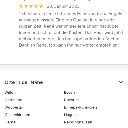
Durchschnittliche
28. Januar 2023
Bewertung:
“Ich habe ein leer stehendes Haus von René Engels
5
ausstatten lassen. Eine top Qualität in einer sehr
von
kurzen Zeit. René war immer erreichbar, hat super
5
Ideen und achtet auf die Kosten. Das Haus wird jetzt
Sternen
möbliert vermietet. Ich bin super zufrieden. Vielen
Dank an René. Ich kann ihn nur weiter empfehlen.”
Orte in der Nähe
Witten
Essen
Dortmund
Bochum
Wuppertal
Ennepe-Ruhr-Kreis
Gelsenkirchen
Hagen
Herne
Recklinghausen