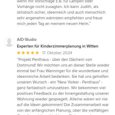
wenn mir Vorschläge z.B. für Lampen oder
Vorhänge nicht zusagten. Ich kann Judith, als
stilistisch sicher, ideenreich und auch menschlich
sehr angenehm wärmsten empfehlen und freue
mich jeden Tag an meinem neuen Heim.”
AID-Studio
Experten für Kinderzimmerplanung in Witten
Durchschnittliche
17. Oktober 2024
Bewertung:
“Projekt Penthaus - über den Dächern von
5
Dortmund! Wir möchten uns an dieser Stelle wieder
von
einmal bei Frau Wanninger für die wunderbare und
5
ideenreiche Arbeit bedanken. Sie hat uns geholfen
Sternen
unseren Wunsch - ein "New Yorker - Penthaus" -
ganz fantastisch umzusetzen. Wir bekommen viel
positives Feedback zu der Innengestaltung unserer
Wohnung wieder gespiegelt. Alleine wären wir nie
auf die Ideen gekommen! Die Zusammenarbeit war
von der anfänglichen Planung, über die vielfältigen