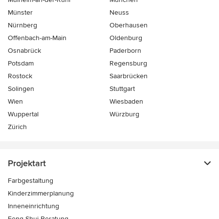
Münster
Neuss
Nürnberg
Oberhausen
Offenbach-am-Main
Oldenburg
Osnabrück
Paderborn
Potsdam
Regensburg
Rostock
Saarbrücken
Solingen
Stuttgart
Wien
Wiesbaden
Wuppertal
Würzburg
Zürich
Projektart
Farbgestaltung
Kinderzimmerplanung
Inneneinrichtung
Feng Shui Beratung