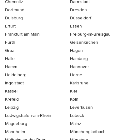
Chemnitz
Darmstadt
Dortmund
Dresden
Duisburg
Düsseldorf
Erfurt
Essen
Frankfurt am Main
Freiburg-im-Breisgau
Fürth
Gelsenkirchen
Graz
Hagen
Halle
Hamburg
Hamm
Hannover
Heidelberg
Herne
Ingolstadt
Karlsruhe
Kassel
Kiel
Krefeld
Köln
Leipzig
Leverkusen
Ludwigshafen-am-Rhein
Lübeck
Magdeburg
Mainz
Mannheim
Mönchen­gladbach
Mülheim-an-der-Ruhr
München