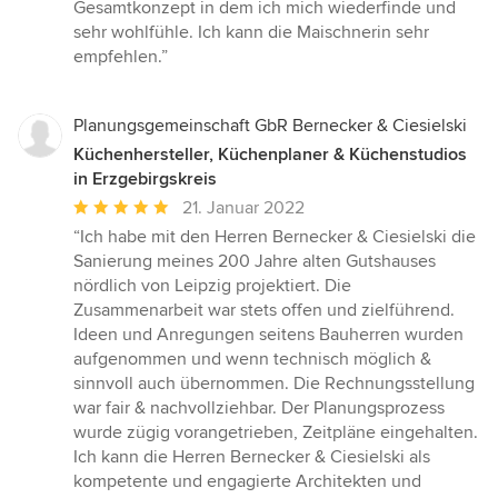
Gesamtkonzept in dem ich mich wiederfinde und
sehr wohlfühle. Ich kann die Maischnerin sehr
empfehlen.”
Planungsgemeinschaft GbR Bernecker & Ciesielski
Küchenhersteller, Küchenplaner & Küchenstudios
in Erzgebirgskreis
Durchschnittliche
21. Januar 2022
Bewertung:
“Ich habe mit den Herren Bernecker & Ciesielski die
5
Sanierung meines 200 Jahre alten Gutshauses
von
nördlich von Leipzig projektiert. Die
5
Zusammenarbeit war stets offen und zielführend.
Sternen
Ideen und Anregungen seitens Bauherren wurden
aufgenommen und wenn technisch möglich &
sinnvoll auch übernommen. Die Rechnungsstellung
war fair & nachvollziehbar. Der Planungsprozess
wurde zügig vorangetrieben, Zeitpläne eingehalten.
Ich kann die Herren Bernecker & Ciesielski als
kompetente und engagierte Architekten und