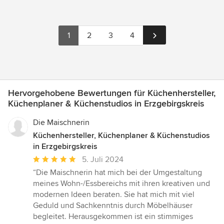
1
2
3
4
Hervorgehobene Bewertungen für Küchenhersteller,
Küchenplaner & Küchenstudios in Erzgebirgskreis
Die Maischnerin
Küchenhersteller, Küchenplaner & Küchenstudios
in Erzgebirgskreis
Durchschnittliche
5. Juli 2024
Bewertung:
“Die Maischnerin hat mich bei der Umgestaltung
5
meines Wohn-/Essbereichs mit ihren kreativen und
von
modernen Ideen beraten. Sie hat mich mit viel
5
Geduld und Sachkenntnis durch Möbelhäuser
Sternen
begleitet. Herausgekommen ist ein stimmiges