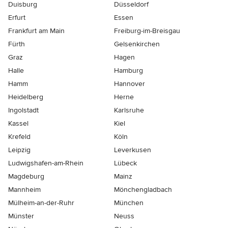
Duisburg
Düsseldorf
Erfurt
Essen
Frankfurt am Main
Freiburg-im-Breisgau
Fürth
Gelsenkirchen
Graz
Hagen
Halle
Hamburg
Hamm
Hannover
Heidelberg
Herne
Ingolstadt
Karlsruhe
Kassel
Kiel
Krefeld
Köln
Leipzig
Leverkusen
Ludwigshafen-am-Rhein
Lübeck
Magdeburg
Mainz
Mannheim
Mönchen­gladbach
Mülheim-an-der-Ruhr
München
Münster
Neuss