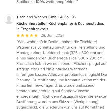
Statiker zu 100% weiterempfehlen.”
Tischlerei Wagner GmbH & Co. KG
Küchenhersteller, Küchenplaner & Küchenstudios
in Erzgebirgskreis
Durchschnittliche
28. Juni 2021
Bewertung:
“Wir - wohnhaft in Berlin - haben die Tischlerei
5
Wagner aus Schlettau privat für die Herstellung und
von
Montage eines Kleiderschrank (325 x 300 cm) und
5
eines hängenden Bücherregals (ca. 500 x 230 cm).
Sternen
Zusätzlich haben wir noch einen Flächenspiegel auf
Trägerplatte und ein einfaches Wandregal
anfertigen lassen. Alles war problemlos möglich! Die
Planung, Durchführung und Kommunikation mit der
Firma lief hervorragend. Es wurde umfassend
beraten und geduldig auf Sonderwünsche
eingegangen. Nach dem Austausch über die exakte
Ausführung wurden uns Skizzen (Werkplanung)
zugeschickt, die wiederum von uns auf Korrektheit