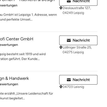
Nachricht
rtung: 5 von 5 Sternen
Bewertungen
Dieskaustraße 127,
04249 Leipzig
au GmbH ist Leipzigs 1. Adresse, wenn
und perfekte Umset...
ofi Center GmbH
Nachricht
rtung: 4.9 von 5 Sternen
Bewertungen
Lößniger Straße 25,
04275 Leipzig
ig besteht seit 1919 und wird
ation geführt. Der Kunde...
ign & Handwerk
Nachricht
rtung: 5 von 5 Sternen
Bewertungen
04703 Leisnig
te erzählt „Unsere Leidenschaft für
unst begleitet...