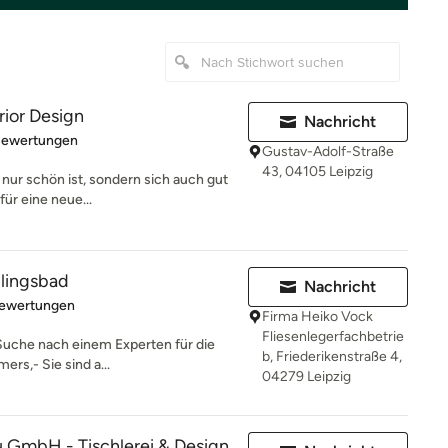
rior Design
Nachricht
rtung: 5 von 5 Sternen
Bewertungen
Gustav-Adolf-Straße
43, 04105 Leipzig
 nur schön ist, sondern sich auch gut
für eine neue...
lingsbad
Nachricht
rtung: 5 von 5 Sternen
Bewertungen
Firma Heiko Vock
Fliesenlegerfachbetrie
 Suche nach einem Experten für die
b, Friederikenstraße 4,
rs,- Sie sind a...
04279 Leipzig
 GmbH - Tischlerei & Design