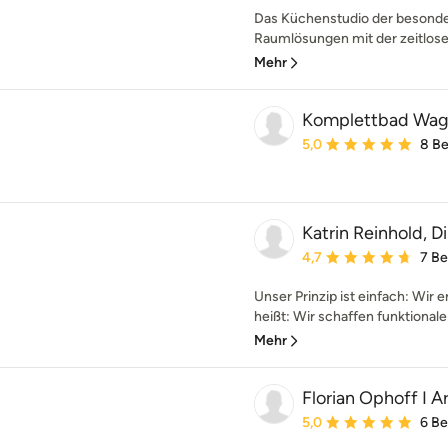
Das Küchenstudio der besondere
Raumlösungen mit der zeitlose
Mehr
Komplettbad Wag
Durchschnittliche Bewe
5,0
8 B
Katrin Reinhold, D
Durchschnittliche Bewe
4,7
7 B
Unser Prinzip ist einfach: Wir
heißt: Wir schaffen funktional
Mehr
Florian Ophoff I 
Durchschnittliche Bewe
5,0
6 B