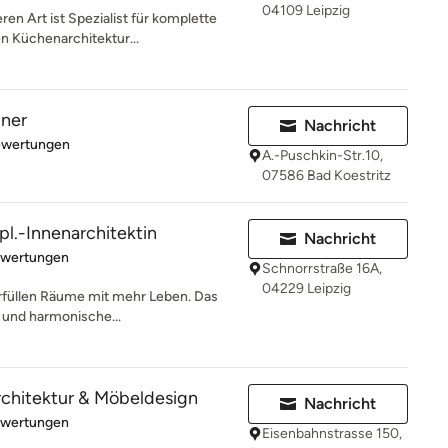
04109 Leipzig
n Art ist Spezialist für komplette
n Küchenarchitektur...
ner
Nachricht
rtung: 5 von 5 Sternen
ewertungen
A.-Puschkin-Str.10,
07586 Bad Koestritz
ipl.-Innenarchitektin
Nachricht
rtung: 4.7 von 5 Sternen
ewertungen
Schnorrstraße 16A,
04229 Leipzig
 erfüllen Räume mit mehr Leben. Das
e und harmonische...
Architektur & Möbeldesign
Nachricht
rtung: 5 von 5 Sternen
ewertungen
Eisenbahnstrasse 150,