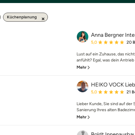
Küchenplanung
Anna Bergner Inte
Durchschnittliche Bewe
5,0
20 
Lust auf ein Zuhause, das nicht
anfühlt? Egal, was dein Antrieb 
Mehr
HEIKO VOCK Lieb
Durchschnittliche Bewe
5,0
21 
Lieber Kunde, Sie sind auf der
Sanierung Ihres alten Badezimme
Mehr
Boldt Innenausbau