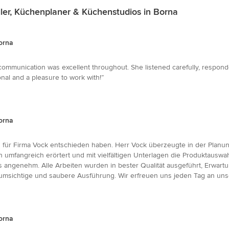
er, Küchenplaner & Küchenstudios in Borna
orna
communication was excellent throughout. She listened carefully, respond
nal and a pleasure to work with!”
orna
 für Firma Vock entschieden haben. Herr Vock überzeugte in der Planu
mfangreich erörtert und mit vielfältigen Unterlagen die Produktauswahl 
s angenehm. Alle Arbeiten wurden in bester Qualität ausgeführt, Erwar
umsichtige und saubere Ausführung. Wir erfreuen uns jeden Tag an unse
orna