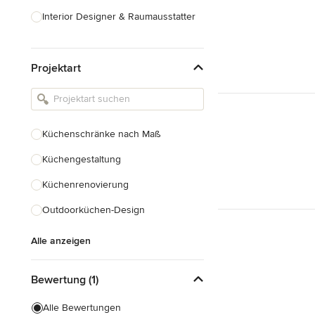
Interior Designer & Raumausstatter
Küchenplanung
Projektart
Landschaftsarchitekten
Armaturen & Sanitärbedarf
Beleuchtung
Küchenschränke nach Maß
Einbauschränke
Küchengestaltung
Alle anzeigen
Küchenrenovierung
Outdoorküchen-Design
Alle anzeigen
Bewertung (1)
Alle Bewertungen