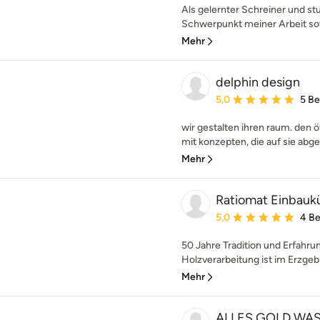
Als gelernter Schreiner und stu
Schwerpunkt meiner Arbeit sowo
Mehr
delphin design
Durchschnittliche Bewe
5,0
5 B
wir gestalten ihren raum. den 
mit konzepten, die auf sie abge
Mehr
Ratiomat Einbau
Durchschnittliche Bewe
5,0
4 B
50 Jahre Tradition und Erfahru
Holzverarbeitung ist im Erzgebi
Mehr
ALLES GOLD WA