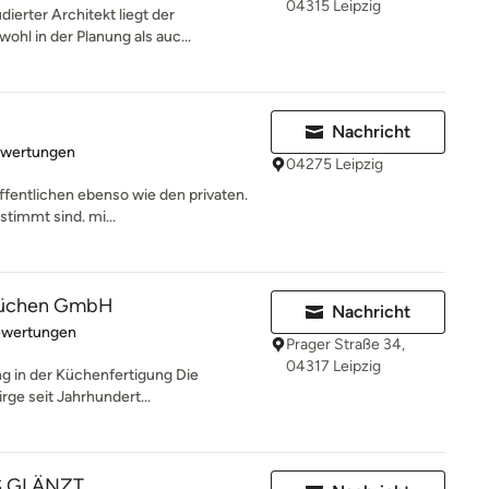
04315 Leipzig
dierter Architekt liegt der
hl in der Planung als auc...
Nachricht
rtung: 5 von 5 Sternen
ewertungen
04275 Leipzig
öffentlichen ebenso wie den privaten.
stimmt sind. mi...
küchen GmbH
Nachricht
rtung: 5 von 5 Sternen
ewertungen
Prager Straße 34,
04317 Leipzig
ng in der Küchenfertigung Die
rge seit Jahrhundert...
S GLÄNZT