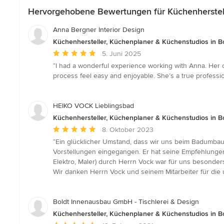
Hervorgehobene Bewertungen für Küchenherstell
Anna Bergner Interior Design
Küchenhersteller, Küchenplaner & Küchenstudios in B
Durchschnittliche
5. Juni 2025
Bewertung:
“I had a wonderful experience working with Anna. Her 
5
process feel easy and enjoyable. She’s a true professio
von
5
Sternen
HEIKO VOCK Lieblingsbad
Küchenhersteller, Küchenplaner & Küchenstudios in B
Durchschnittliche
8. Oktober 2023
Bewertung:
“Ein glücklicher Umstand, dass wir uns beim Badumbau
5
Vorstellungen eingegangen. Er hat seine Empfehlungen u
von
Elektro, Maler) durch Herrn Vock war für uns besonder
5
Wir danken Herrn Vock und seinem Mitarbeiter für die 
Sternen
Boldt Innenausbau GmbH - Tischlerei & Design
Küchenhersteller, Küchenplaner & Küchenstudios in B