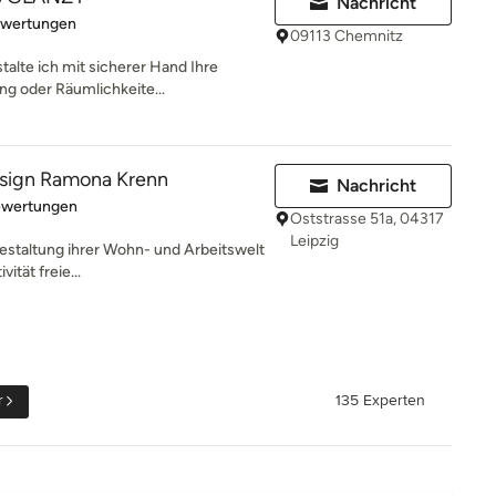
Nachricht
rtung: 5 von 5 Sternen
ewertungen
09113 Chemnitz
talte ich mit sicherer Hand Ihre
ng oder Räumlichkeite...
sign Ramona Krenn
Nachricht
rtung: 5 von 5 Sternen
ewertungen
Oststrasse 51a, 04317
Leipzig
Gestaltung ihrer Wohn- und Arbeitswelt
vität freie...
r
135 Experten