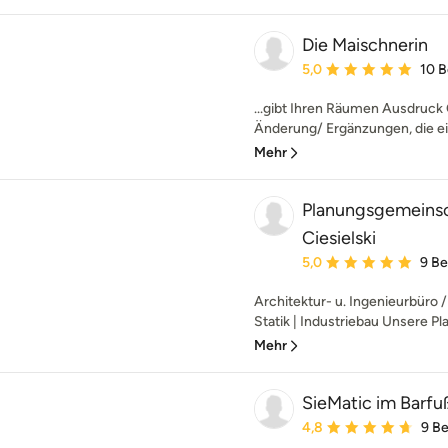
Die Maischnerin
Durchschnittliche Bewe
5,0
10 
...gibt Ihren Räumen Ausdruck O
Änderung/ Ergänzungen, die ei
Mehr
Planungsgemeinsc
Ciesielski
Durchschnittliche Bewe
5,0
9 B
Architektur- u. Ingenieurbüro 
Statik | Industriebau Unsere P
Mehr
SieMatic im Barf
Durchschnittliche Bewe
4,8
9 B