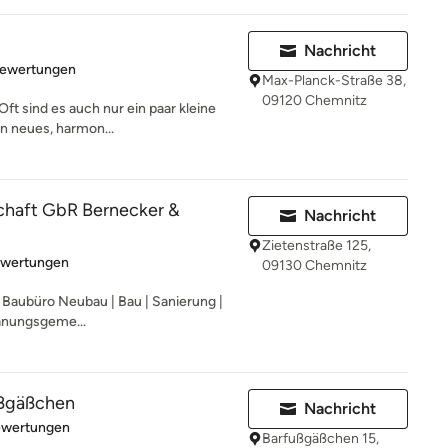
Nachricht
rtung: 5 von 5 Sternen
Bewertungen
Max-Planck-Straße 38,
09120 Chemnitz
ft sind es auch nur ein paar kleine
n neues, harmon...
haft GbR Bernecker &
Nachricht
Zietenstraße 125,
rtung: 5 von 5 Sternen
ewertungen
09130 Chemnitz
/ Baubüro Neubau | Bau | Sanierung |
lanungsgeme...
ußgäßchen
Nachricht
rtung: 4.8 von 5 Sternen
ewertungen
Barfußgäßchen 15,