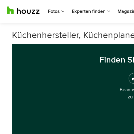
Fotos
Experten finden
Magazi
Küchenhersteller, Küchenplane
Finden S
Beantw
zu