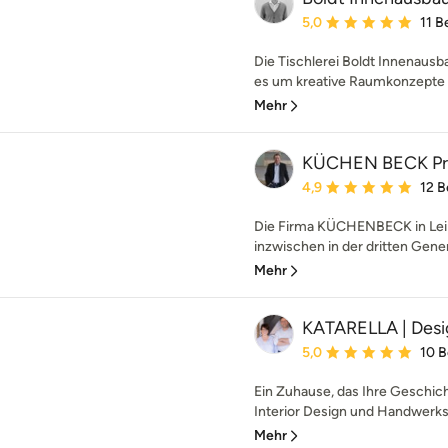
Durchschnittliche Bewe
5,0
11 
Die Tischlerei Boldt Innenausb
es um kreative Raumkonzepte 
Mehr
KÜCHEN BECK Pr
Durchschnittliche Bewe
4,9
12 
Die Firma KÜCHENBECK in Leipz
inzwischen in der dritten Gener
Mehr
KATARELLA | Des
Durchschnittliche Bewe
5,0
10 
Ein Zuhause, das Ihre Geschich
Interior Design und Handwerksk
Mehr