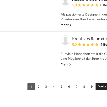
Durchschnittliche Bewe
5,0
6 B
Als passionierte Designerin ges
Privaträume, Ihre Ferienwohnu
Mehr
Kreatives Raumde
Durchschnittliche Bewe
5,0
4 B
Für viele Menschen stellt die 
eine Möglichkeit dar, ihrer kreati
Mehr
Weite
1
2
3
4
5
6
7
8
9