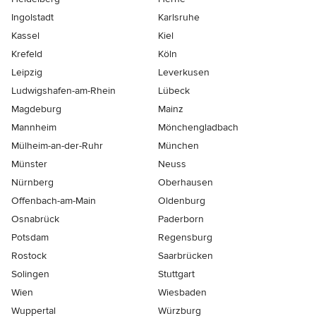
Ingolstadt
Karlsruhe
Kassel
Kiel
Krefeld
Köln
Leipzig
Leverkusen
Ludwigshafen-am-Rhein
Lübeck
Magdeburg
Mainz
Mannheim
Mönchen­gladbach
Mülheim-an-der-Ruhr
München
Münster
Neuss
Nürnberg
Oberhausen
Offenbach-am-Main
Oldenburg
Osnabrück
Paderborn
Potsdam
Regensburg
Rostock
Saarbrücken
Solingen
Stuttgart
Wien
Wiesbaden
Wuppertal
Würzburg