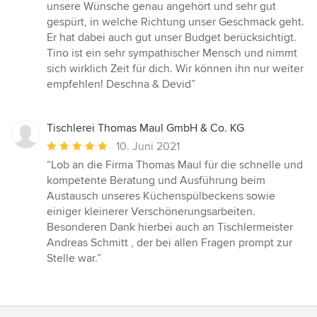
5
unsere Wünsche genau angehört und sehr gut
Sternen
gespürt, in welche Richtung unser Geschmack geht.
Er hat dabei auch gut unser Budget berücksichtigt.
Tino ist ein sehr sympathischer Mensch und nimmt
sich wirklich Zeit für dich. Wir können ihn nur weiter
empfehlen! Deschna & Devid”
Tischlerei Thomas Maul GmbH & Co. KG
Durchschnittliche
10. Juni 2021
Bewertung:
“Lob an die Firma Thomas Maul für die schnelle und
5
kompetente Beratung und Ausführung beim
von
Austausch unseres Küchenspülbeckens sowie
5
einiger kleinerer Verschönerungsarbeiten.
Sternen
Besonderen Dank hierbei auch an Tischlermeister
Andreas Schmitt , der bei allen Fragen prompt zur
Stelle war.”