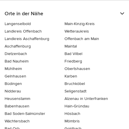
Orte in der Nähe
Langenselbold
Main-Kinzig-Kreis
Landkreis Offenbach
Wetteraukreis
Landkreis Aschaffenburg
Offenbach am Main
Aschaffenburg
Maintal
Dietzenbach
Bad Vilbel
Bad Nauheim
Friedberg
Mühlheim
Obertshausen
Gelnhausen
Karben
Büdingen
Bruchköbel
Nidderau
Seligenstadt
Heusenstamm
Alzenau in Unterfranken
Babenhausen
Hain-Gründau
Bad Soden-Salmünster
Hösbach
Wächtersbach
Mömbris
Bad Orb
Goldbach