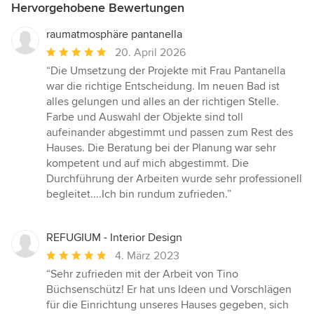
Hervorgehobene Bewertungen
raumatmosphäre pantanella
Durchschnittliche
20. April 2026
Bewertung:
“Die Umsetzung der Projekte mit Frau Pantanella
5
war die richtige Entscheidung. Im neuen Bad ist
von
alles gelungen und alles an der richtigen Stelle.
5
Farbe und Auswahl der Objekte sind toll
Sternen
aufeinander abgestimmt und passen zum Rest des
Hauses. Die Beratung bei der Planung war sehr
kompetent und auf mich abgestimmt. Die
Durchführung der Arbeiten wurde sehr professionell
begleitet....Ich bin rundum zufrieden.”
REFUGIUM - Interior Design
Durchschnittliche
4. März 2023
Bewertung:
“Sehr zufrieden mit der Arbeit von Tino
5
Büchsenschütz! Er hat uns Ideen und Vorschlägen
von
für die Einrichtung unseres Hauses gegeben, sich