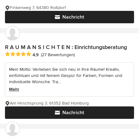
Finkenweg 7, 64380 Roßdorf
Nachricht
R A U M A N S I C H T E N : Einrichtungsberatung
Durchschnittliche Bewertung: 4.9 von 5 Sternen
4,9
(27 Bewertungen)
Mein Motto: Verlieben Sie sich neu in Ihre Räume! Kreativ,
einfühlsam und mit feinem Gespür für Farben, Formen und
individuelle Wünsche. Tra...
Mehr
Am Hirschsprung 3, 61352 Bad Homburg
Nachricht