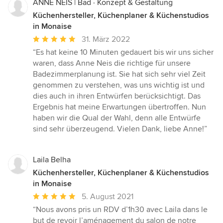
ANNE NEIS | Bad · Konzept & Gestaltung
Küchenhersteller, Küchenplaner & Küchenstudios
in Monaise
Durchschnittliche
31. März 2022
Bewertung:
“Es hat keine 10 Minuten gedauert bis wir uns sicher
5
waren, dass Anne Neis die richtige für unsere
von
Badezimmerplanung ist. Sie hat sich sehr viel Zeit
5
genommen zu verstehen, was uns wichtig ist und
Sternen
dies auch in ihren Entwürfen berücksichtigt. Das
Ergebnis hat meine Erwartungen übertroffen. Nun
haben wir die Qual der Wahl, denn alle Entwürfe
sind sehr überzeugend. Vielen Dank, liebe Anne!”
Laila Belha
Küchenhersteller, Küchenplaner & Küchenstudios
in Monaise
Durchschnittliche
5. August 2021
Bewertung:
“Nous avons pris un RDV d’1h30 avec Laila dans le
5
but de revoir l’aménagement du salon de notre