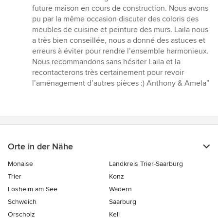
von
future maison en cours de construction. Nous avons
5
pu par la même occasion discuter des coloris des
Sternen
meubles de cuisine et peinture des murs. Laila nous
a très bien conseillée, nous a donné des astuces et
erreurs à éviter pour rendre l’ensemble harmonieux.
Nous recommandons sans hésiter Laila et la
recontacterons très certainement pour revoir
l’aménagement d’autres pièces :) Anthony & Amela”
Orte in der Nähe
Monaise
Landkreis Trier-Saarburg
Trier
Konz
Losheim am See
Wadern
Schweich
Saarburg
Orscholz
Kell