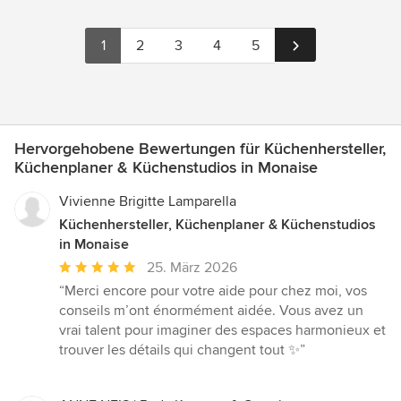
1
2
3
4
5
Hervorgehobene Bewertungen für Küchenhersteller,
Küchenplaner & Küchenstudios in Monaise
Vivienne Brigitte Lamparella
Küchenhersteller, Küchenplaner & Küchenstudios
in Monaise
Durchschnittliche
25. März 2026
Bewertung:
“Merci encore pour votre aide pour chez moi, vos
5
conseils m’ont énormément aidée. Vous avez un
von
vrai talent pour imaginer des espaces harmonieux et
5
trouver les détails qui changent tout ✨”
Sternen