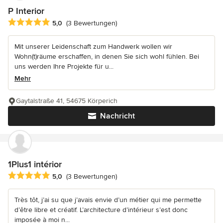
P Interior
Durchschnittliche Bewertung: 5 von 5 Sternen
5,0
(3 Bewertungen)
Mit unserer Leidenschaft zum Handwerk wollen wir
Wohn(t)räume erschaffen, in denen Sie sich wohl fühlen. Bei
uns werden Ihre Projekte für u...
Mehr
Gaytalstraße 41, 54675 Körperich
Nachricht
1Plus1 intérior
Durchschnittliche Bewertung: 5 von 5 Sternen
5,0
(3 Bewertungen)
Très tôt, j’ai su que j’avais envie d’un métier qui me permette
d’être libre et créatif. L’architecture d’intérieur s’est donc
imposée à moi n...