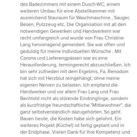
von
des Badezimmers mit einem Dusch-WC, einem
5
weiteren Umbau für eine Abstellkammer mit
Sternen
ausreichend Stauraum für Waschmaschine , Sauger,
Besen, Putzzeug etc. Die Organisation mit all den
notwendigen Gewerken und Handwerkern war
recht umfangreich und wurde von Frau Christine
Lang hervorragend gemeistert. Sie war offen und
geduldig für meine Individuellen Wünsche . Mit
Corona und Lieferengpässen war es eine
Herausforderung, termingerecht abzuschließen. Ich
bin sehr zufrieden mit dem Ergebnis, Fa. Renodom
hat sich mit Herzblut reingehängt, ohne meine
eigenen Nerven zu belasten. Ich empfand die
Handwerker und vor allem Frau Lang und Frau
Bechtold nicht als störende Eindringlinge, sondern
als kurzfristige freundschaftliche "Mitbewohner", die
ganz selbstverständlich dazugehörten. So geht
Bauen heute, die Kosten habe sich gelohnt. Ein
weiteres Projekt (Küche!) ist fertig geplant und in
der Endphase. Vielen Dank für Ihre Kompetenz und