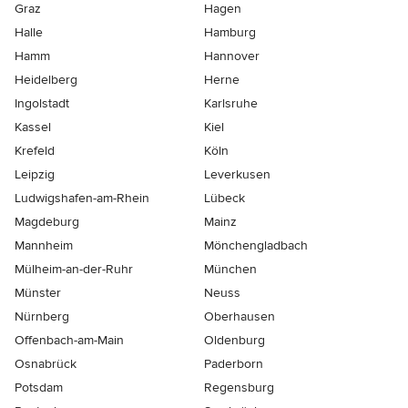
Graz
Hagen
Halle
Hamburg
Hamm
Hannover
Heidelberg
Herne
Ingolstadt
Karlsruhe
Kassel
Kiel
Krefeld
Köln
Leipzig
Leverkusen
Ludwigshafen-am-Rhein
Lübeck
Magdeburg
Mainz
Mannheim
Mönchen­gladbach
Mülheim-an-der-Ruhr
München
Münster
Neuss
Nürnberg
Oberhausen
Offenbach-am-Main
Oldenburg
Osnabrück
Paderborn
Potsdam
Regensburg