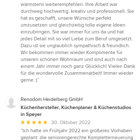
von
wärmstens weiterempfehlen. Ihre Arbeit war
5
durchweg hochwertig, kreativ und professionell. Sie
Sternen
hat es geschafft, unsere Wünsche perfekt
umzusetzen und gleichzeitig tolle eigene Ideen
einzubringen. Sie war immer für uns da und hat
jedes Detail mit so viel Liebe zum Beruf umgesetzt.
Dazu ist sie unglaublich sympathisch & freundlich.
Wir bekommen immer wieder Komplimente für
unseren schönen Wohnraum und sind auch nach
einem Jahr immer noch ganz Glücklich! Vielen Dank
für die wundervolle Zusammenarbeit! Immer wieder
gerne :)”
Renodom Heidelberg GmbH
Küchenhersteller, Küchenplaner & Küchenstudios
in Speyer
Durchschnittliche
30. Oktober 2022
Bewertung:
“Ich hatte im Frühjahr 2022 ein größeres Vorhaben
5
geplant: die seniorengerechte Kompletterneuerung