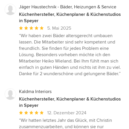
Jäger Haustechnik - Bäder, Heizungen & Service
Küchenhersteller, Küchenplaner & Küchenstudios
in Speyer
Durchschnittliche
5. Mai 2025
Bewertung:
“Wir haben zwei Bäder altersgerecht umbauen
5
lassen. Die Mitarbeiter sind sehr kompetent und
von
freundlich. Sie finden für jedes Problem eine
5
Lösung. Besonders vorheben möchte ich den
Sternen
Mitarbeiter Heiko Wieland. Bei Ihm fühlt man sich
einfach in guten Händen und nichts ist ihm zu viel.
Danke für 2 wunderschöne und gelungene Bäder.”
Kaldma Interiors
Küchenhersteller, Küchenplaner & Küchenstudios
in Speyer
Durchschnittliche
12. Dezember 2024
Bewertung:
“Wir hatten letztes Jahr das Glück, mit Christin
5
zusammenzuarbeiten, und können sie nur