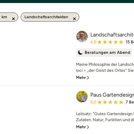
0 km
Landschaftsarchitekten
Landschaftsarchit
Durchschnittliche Bewe
4,9
15 
Beratungen am Abend
Meine Philosophie der Landscha
loci = „der Geist des Ortes“ Sie
Mehr
Paus Gartendesig
Durchschnittliche Bewe
5,0
7 B
Leitsatz: "Gutes Gartendesign
Zutaten. Natur, Funktion und di
Mehr