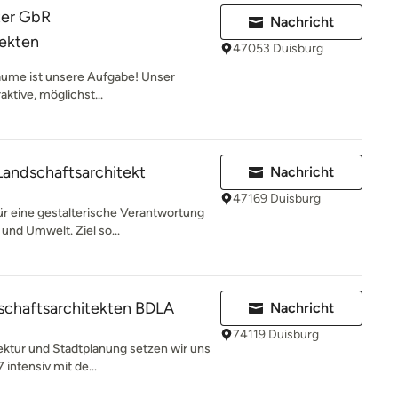
ter GbR
Nachricht
tekten
47053 Duisburg
räume ist unsere Aufgabe! Unser
raktive, möglichst...
andschaftsarchitekt
Nachricht
47169 Duisburg
ür eine gestalterische Verantwortung
nd Umwelt. Ziel so...
schaftsarchitekten BDLA
Nachricht
74119 Duisburg
ektur und Stadtplanung setzen wir uns
intensiv mit de...