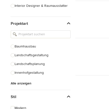
Interior Designer & Raumausstatter
Küchenplanung
Projektart
Landschaftsarchitekten
Armaturen & Sanitärbedarf
Beleuchtung
Baumhausbau
Einbauschränke
Landschaftsgestaltung
Alle anzeigen
Landschaftsplanung
Innenhofgestaltung
Alle anzeigen
Stil
Modern