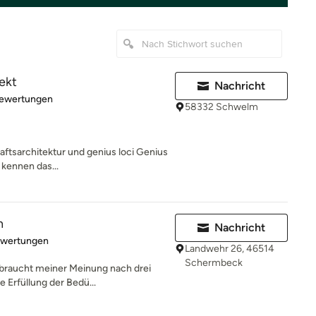
ekt
Nachricht
rtung: 4.9 von 5 Sternen
Bewertungen
58332 Schwelm
ftsarchitektur und genius loci Genius
 kennen das...
n
Nachricht
rtung: 5 von 5 Sternen
ewertungen
Landwehr 26, 46514
Schermbeck
 braucht meiner Meinung nach drei
e Erfüllung der Bedü...