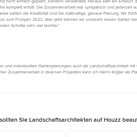
nicht einfach geplant, sondern verwandelt. Heraus kam ein Entwurf, der 
he komplett erfüllt. Die Zusammenarbeit war sympatisch und jederzeit 
rke lobten die Kreativität und die maßhaltige, genaue Planung. Wir fühl
bis zum Frühjahr 2022, aber jetzt können wir unserem neuen Garten 
n Schritte sehr viel leichter.”
 und individuellen Gartenplanungen auch als Landschaftsarchitekt mit 
her Zusammenarbeit in diversen Projekten kann ich Herrn Kögler als Pla
ollten Sie Landschaftsarchitekten auf Houzz beau