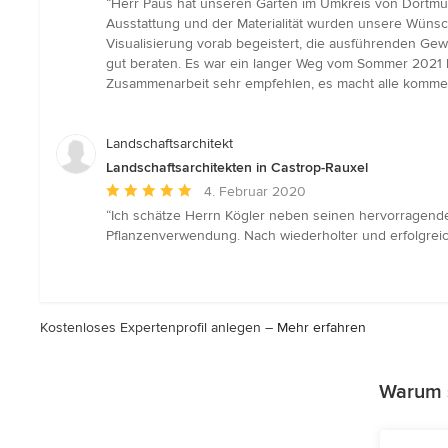
“Herr Paus hat unseren Garten im Umkreis von Dortmund 
5
Ausstattung und der Materialität wurden unsere Wünsc
von
Visualisierung vorab begeistert, die ausführenden Gewe
5
gut beraten. Es war ein langer Weg vom Sommer 2021 
Sternen
Zusammenarbeit sehr empfehlen, es macht alle kommende
Landschaftsarchitekt
Landschaftsarchitekten in Castrop-Rauxel
Durchschnittliche
4. Februar 2020
Bewertung:
“Ich schätze Herrn Kögler neben seinen hervorragenden
5
Pflanzenverwendung. Nach wiederholter und erfolgreic
von
5
Sternen
Kostenloses Expertenprofil anlegen –
Mehr erfahren
Warum s