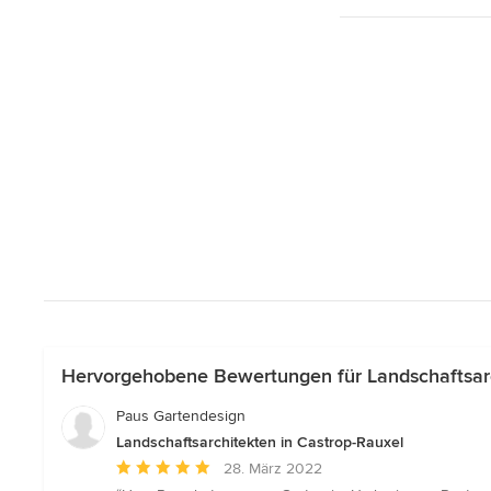
Hervorgehobene Bewertungen für Landschaftsarc
Paus Gartendesign
Landschaftsarchitekten in Castrop-Rauxel
Durchschnittliche
28. März 2022
Bewertung: