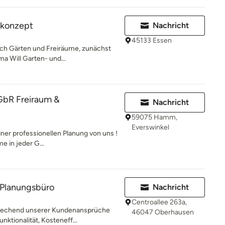
konzept
Nachricht
45133 Essen
 ich Gärten und Freiräume, zunächst
a Will Garten- und...
GbR Freiraum &
Nachricht
59075 Hamm,
Everswinkel
iner professionellen Planung von uns !
e in jeder G...
n Planungsbüro
Nachricht
Centroallee 263a,
prechend unserer Kundenansprüche
46047 Oberhausen
ktionalität, Kosteneff...