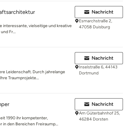
tsarchitektur
Nachricht
Esmarchstraße 2,
 interessante, vielseitige und kreative
47058 Duisburg
und Fr...
Nachricht
Inselstraße 6, 44143
ere Leidenschaft. Durch jahrelange
Dortmund
Ihre Traumprojekte...
mper
Nachricht
Am Güterbahnhof 25,
eit 1990 ihr kompetenter,
46284 Dorsten
r in den Bereichen Freiraump...