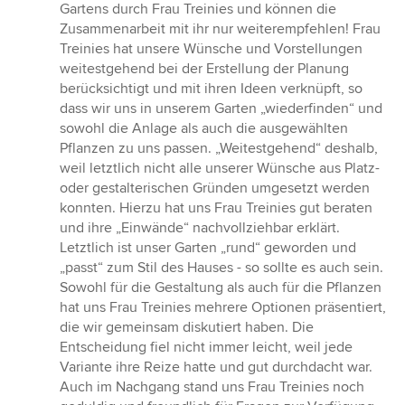
5
Gartens durch Frau Treinies und können die
von
Zusammenarbeit mit ihr nur weiterempfehlen! Frau
5
Treinies hat unsere Wünsche und Vorstellungen
Sternen
weitestgehend bei der Erstellung der Planung
berücksichtigt und mit ihren Ideen verknüpft, so
dass wir uns in unserem Garten „wiederfinden“ und
sowohl die Anlage als auch die ausgewählten
Pflanzen zu uns passen. „Weitestgehend“ deshalb,
weil letztlich nicht alle unserer Wünsche aus Platz-
oder gestalterischen Gründen umgesetzt werden
konnten. Hierzu hat uns Frau Treinies gut beraten
und ihre „Einwände“ nachvollziehbar erklärt.
Letztlich ist unser Garten „rund“ geworden und
„passt“ zum Stil des Hauses - so sollte es auch sein.
Sowohl für die Gestaltung als auch für die Pflanzen
hat uns Frau Treinies mehrere Optionen präsentiert,
die wir gemeinsam diskutiert haben. Die
Entscheidung fiel nicht immer leicht, weil jede
Variante ihre Reize hatte und gut durchdacht war.
Auch im Nachgang stand uns Frau Treinies noch