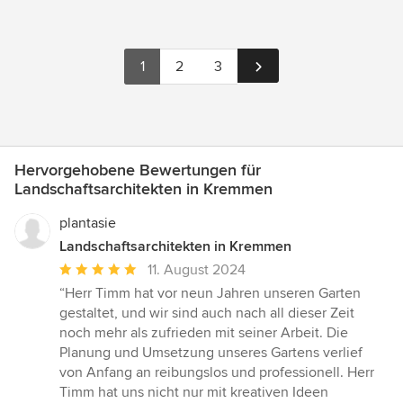
1
2
3
Hervorgehobene Bewertungen für
Landschaftsarchitekten in Kremmen
plantasie
Landschaftsarchitekten in Kremmen
Durchschnittliche
11. August 2024
Bewertung:
“Herr Timm hat vor neun Jahren unseren Garten
5
gestaltet, und wir sind auch nach all dieser Zeit
von
noch mehr als zufrieden mit seiner Arbeit. Die
5
Planung und Umsetzung unseres Gartens verlief
Sternen
von Anfang an reibungslos und professionell. Herr
Timm hat uns nicht nur mit kreativen Ideen