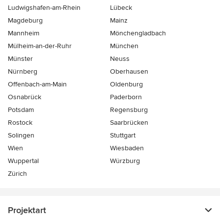
Ludwigshafen-am-Rhein
Lübeck
Magdeburg
Mainz
Mannheim
Mönchen­gladbach
Mülheim-an-der-Ruhr
München
Münster
Neuss
Nürnberg
Oberhausen
Offenbach-am-Main
Oldenburg
Osnabrück
Paderborn
Potsdam
Regensburg
Rostock
Saarbrücken
Solingen
Stuttgart
Wien
Wiesbaden
Wuppertal
Würzburg
Zürich
Projektart