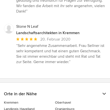
geduldig und freundlich für Fragen zur Verfügung.
Wir fanden die Arbeit mit ihr sehr angenehm, vielen
Dank!”
Stone N Leaf
Landschaftsarchitekten in Kremmen
Durchschnittliche
20. Februar 2020
Bewertung:
“Sehr angenehme Zusammenarbeit. Frau Sellner ist
5
sehr kompetent und hat einen guten Geschmack.
von
Sie ist immer erreichbar und steht mit Rat und Tat
5
zur Seite. Gerne immer wieder.”
Sternen
Orte in der Nähe
Kremmen
Oberhavel
Landkreis Havelland
Oranienburg