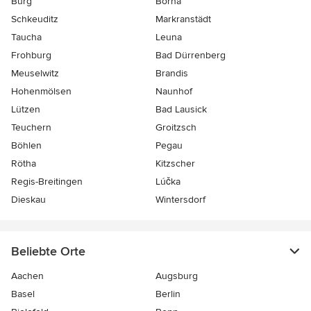
Burg
Borna
Schkeuditz
Markranstädt
Taucha
Leuna
Frohburg
Bad Dürrenberg
Meuselwitz
Brandis
Hohenmölsen
Naunhof
Lützen
Bad Lausick
Teuchern
Groitzsch
Böhlen
Pegau
Rötha
Kitzscher
Regis-Breitingen
Lúčka
Dieskau
Wintersdorf
Beliebte Orte
Aachen
Augsburg
Basel
Berlin