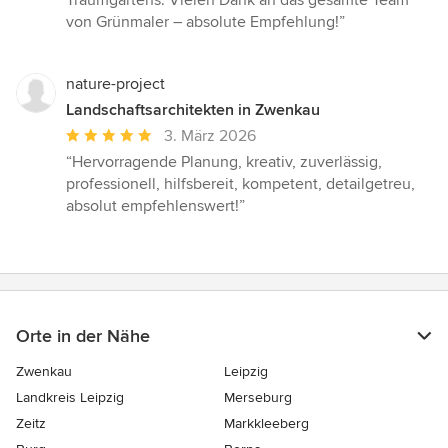
Traumgartens. Vielen Dank an das gesamte Team
von Grünmaler – absolute Empfehlung!”
nature-project
Landschaftsarchitekten in Zwenkau
Durchschnittliche
3. März 2026
Bewertung:
“Hervorragende Planung, kreativ, zuverlässig,
5
professionell, hilfsbereit, kompetent, detailgetreu,
von
absolut empfehlenswert!”
5
Sternen
Orte in der Nähe
Zwenkau
Leipzig
Landkreis Leipzig
Merseburg
Zeitz
Markkleeberg