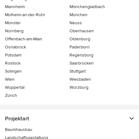
Mannheim
Mönchen­gladbach
Mülheim-an-der-Ruhr
München
Münster
Neuss
Nürnberg
Oberhausen
Offenbach-am-Main
Oldenburg
Osnabrück
Paderborn
Potsdam
Regensburg
Rostock
Saarbrücken
Solingen
Stuttgart
Wien
Wiesbaden
Wuppertal
Würzburg
Zürich
Projektart
Baumhausbau
Landschaftsgestaltung