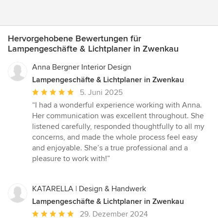
Hervorgehobene Bewertungen für
Lampengeschäfte & Lichtplaner in Zwenkau
Anna Bergner Interior Design
Lampengeschäfte & Lichtplaner in Zwenkau
Durchschnittliche
5. Juni 2025
Bewertung:
“I had a wonderful experience working with Anna.
5
Her communication was excellent throughout. She
von
listened carefully, responded thoughtfully to all my
5
concerns, and made the whole process feel easy
Sternen
and enjoyable. She’s a true professional and a
pleasure to work with!”
KATARELLA | Design & Handwerk
Lampengeschäfte & Lichtplaner in Zwenkau
Durchschnittliche
29. Dezember 2024