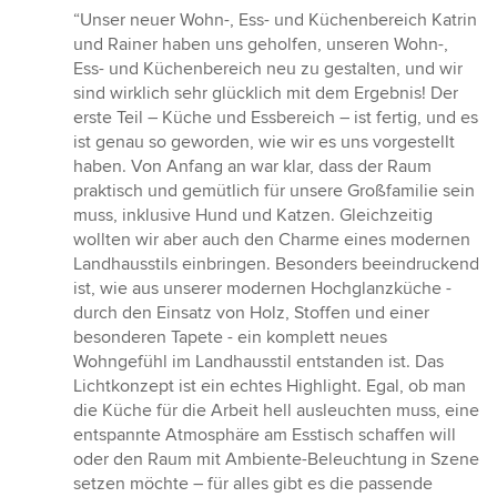
Bewertung:
“Unser neuer Wohn-, Ess- und Küchenbereich Katrin
5
und Rainer haben uns geholfen, unseren Wohn-,
von
Ess- und Küchenbereich neu zu gestalten, und wir
5
sind wirklich sehr glücklich mit dem Ergebnis! Der
Sternen
erste Teil – Küche und Essbereich – ist fertig, und es
ist genau so geworden, wie wir es uns vorgestellt
haben. Von Anfang an war klar, dass der Raum
praktisch und gemütlich für unsere Großfamilie sein
muss, inklusive Hund und Katzen. Gleichzeitig
wollten wir aber auch den Charme eines modernen
Landhausstils einbringen. Besonders beeindruckend
ist, wie aus unserer modernen Hochglanzküche -
durch den Einsatz von Holz, Stoffen und einer
besonderen Tapete - ein komplett neues
Wohngefühl im Landhausstil entstanden ist. Das
Lichtkonzept ist ein echtes Highlight. Egal, ob man
die Küche für die Arbeit hell ausleuchten muss, eine
entspannte Atmosphäre am Esstisch schaffen will
oder den Raum mit Ambiente-Beleuchtung in Szene
setzen möchte – für alles gibt es die passende