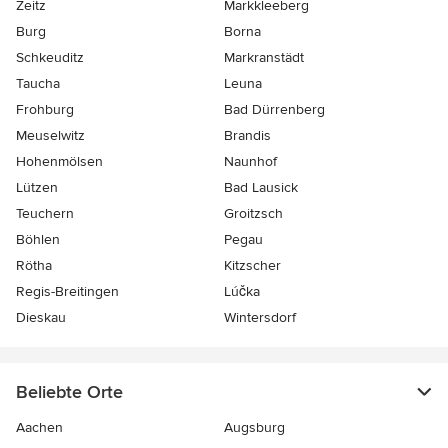
Zeitz
Markkleeberg
Burg
Borna
Schkeuditz
Markranstädt
Taucha
Leuna
Frohburg
Bad Dürrenberg
Meuselwitz
Brandis
Hohenmölsen
Naunhof
Lützen
Bad Lausick
Teuchern
Groitzsch
Böhlen
Pegau
Rötha
Kitzscher
Regis-Breitingen
Lúčka
Dieskau
Wintersdorf
Beliebte Orte
Aachen
Augsburg