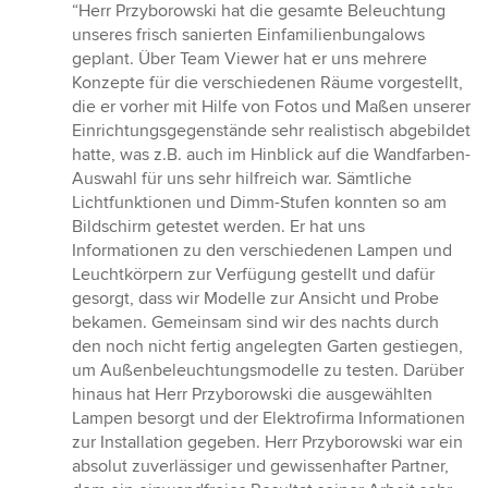
Bewertung:
“Herr Przyborowski hat die gesamte Beleuchtung
5
unseres frisch sanierten Einfamilienbungalows
von
geplant. Über Team Viewer hat er uns mehrere
5
Konzepte für die verschiedenen Räume vorgestellt,
Sternen
die er vorher mit Hilfe von Fotos und Maßen unserer
Einrichtungsgegenstände sehr realistisch abgebildet
hatte, was z.B. auch im Hinblick auf die Wandfarben-
Auswahl für uns sehr hilfreich war. Sämtliche
Lichtfunktionen und Dimm-Stufen konnten so am
Bildschirm getestet werden. Er hat uns
Informationen zu den verschiedenen Lampen und
Leuchtkörpern zur Verfügung gestellt und dafür
gesorgt, dass wir Modelle zur Ansicht und Probe
bekamen. Gemeinsam sind wir des nachts durch
den noch nicht fertig angelegten Garten gestiegen,
um Außenbeleuchtungsmodelle zu testen. Darüber
hinaus hat Herr Przyborowski die ausgewählten
Lampen besorgt und der Elektrofirma Informationen
zur Installation gegeben. Herr Przyborowski war ein
absolut zuverlässiger und gewissenhafter Partner,