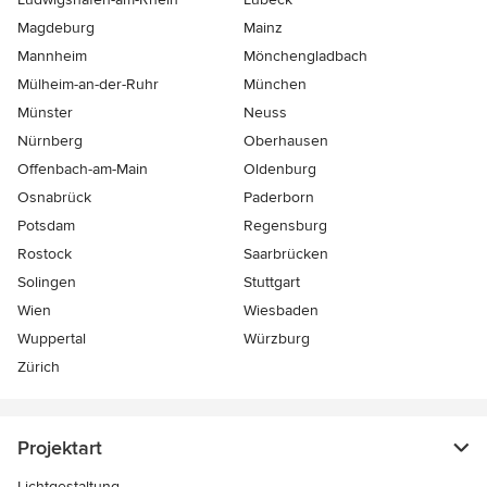
Magdeburg
Mainz
Mannheim
Mönchen­gladbach
Mülheim-an-der-Ruhr
München
Münster
Neuss
Nürnberg
Oberhausen
Offenbach-am-Main
Oldenburg
Osnabrück
Paderborn
Potsdam
Regensburg
Rostock
Saarbrücken
Solingen
Stuttgart
Wien
Wiesbaden
Wuppertal
Würzburg
Zürich
Projektart
Lichtgestaltung