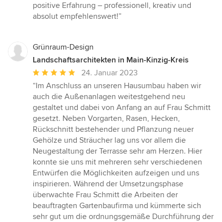
positive Erfahrung – professionell, kreativ und
absolut empfehlenswert!”
Grünraum-Design
Landschaftsarchitekten in Main-Kinzig-Kreis
Durchschnittliche
24. Januar 2023
Bewertung:
“Im Anschluss an unseren Hausumbau haben wir
5
auch die Außenanlagen weitestgehend neu
von
gestaltet und dabei von Anfang an auf Frau Schmitt
5
gesetzt. Neben Vorgarten, Rasen, Hecken,
Sternen
Rückschnitt bestehender und Pflanzung neuer
Gehölze und Sträucher lag uns vor allem die
Neugestaltung der Terrasse sehr am Herzen. Hier
konnte sie uns mit mehreren sehr verschiedenen
Entwürfen die Möglichkeiten aufzeigen und uns
inspirieren. Während der Umsetzungsphase
überwachte Frau Schmitt die Arbeiten der
beauftragten Gartenbaufirma und kümmerte sich
sehr gut um die ordnungsgemäße Durchführung der