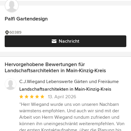
Palfi Gartendesign
60389
Nachricht
Hervorgehobene Bewertungen für
Landschaftsarchitekten in Main-Kinzig-Kreis
C.J.Wiegand Lebenswerte Gärten und Freiräume
Landschaftsarchitekten in Main-Kinzig-Kreis
Durchschnittliche
13. April 2026
Bewertung:
“Herr Wiegand wurde uns von unseren Nachbarn
5
wärmstens empfohlen. Und auch wir sind mit der
von
Arbeit von Herrn Wiegand rundum zufrieden und
5
können ihn uneingeschränkt weiterempfehlen. Von
Sternen
der ersten Kontaktaufnahme, über die Planung bis