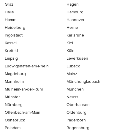
Graz
Hagen
Halle
Hamburg
Hamm
Hannover
Heidelberg
Herne
Ingolstadt
Karlsruhe
Kassel
Kiel
Krefeld
Köln
Leipzig
Leverkusen
Ludwigshafen-am-Rhein
Lübeck
Magdeburg
Mainz
Mannheim
Mönchen­gladbach
Mülheim-an-der-Ruhr
München
Münster
Neuss
Nürnberg
Oberhausen
Offenbach-am-Main
Oldenburg
Osnabrück
Paderborn
Potsdam
Regensburg