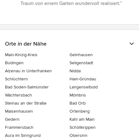
5
Traum von einem Garten wundervoll realisiert.”
Sternen
Orte in der Nähe
Main-Kinzig-Kreis
Gelnhausen
Büdingen
Seligenstadt
Alzenau in Unterfranken
Nidda
Schlüchtern
Hain-Gründau
Bad Soden-Salmünster
Langenselbold
Wächtersbach
Mömbris
Steinau an der Straße
Bad Orb
Maisenhausen
Ortenberg
Gedern
Kahl am Main
Frammersbach
Schöllkrippen
Aura im Sinngrund
Obersinn