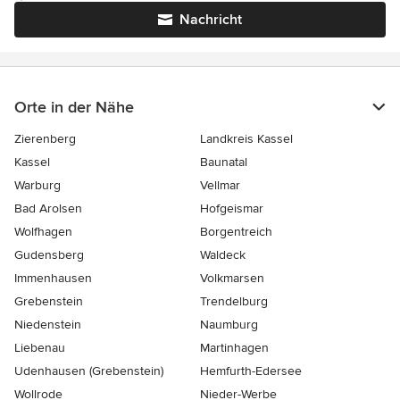
Nachricht
Orte in der Nähe
Zierenberg
Landkreis Kassel
Kassel
Baunatal
Warburg
Vellmar
Bad Arolsen
Hofgeismar
Wolfhagen
Borgentreich
Gudensberg
Waldeck
Immenhausen
Volkmarsen
Grebenstein
Trendelburg
Niedenstein
Naumburg
Liebenau
Martinhagen
Udenhausen (Grebenstein)
Hemfurth-Edersee
Wollrode
Nieder-Werbe