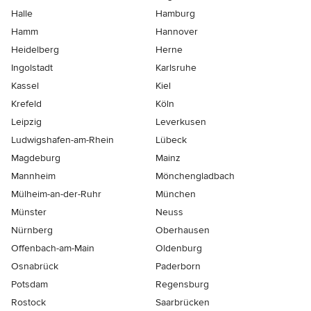
Halle
Hamburg
Hamm
Hannover
Heidelberg
Herne
Ingolstadt
Karlsruhe
Kassel
Kiel
Krefeld
Köln
Leipzig
Leverkusen
Ludwigshafen-am-Rhein
Lübeck
Magdeburg
Mainz
Mannheim
Mönchen­gladbach
Mülheim-an-der-Ruhr
München
Münster
Neuss
Nürnberg
Oberhausen
Offenbach-am-Main
Oldenburg
Osnabrück
Paderborn
Potsdam
Regensburg
Rostock
Saarbrücken