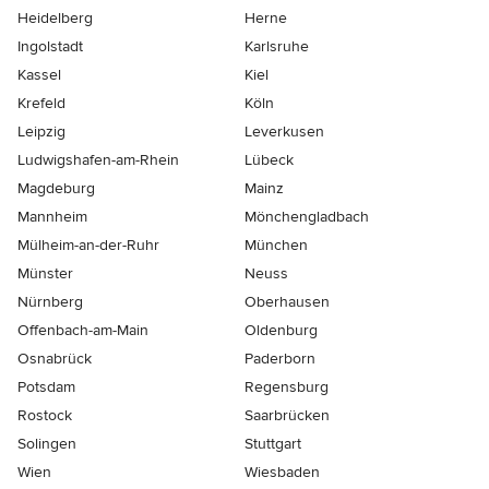
Heidelberg
Herne
Ingolstadt
Karlsruhe
Kassel
Kiel
Krefeld
Köln
Leipzig
Leverkusen
Ludwigshafen-am-Rhein
Lübeck
Magdeburg
Mainz
Mannheim
Mönchen­gladbach
Mülheim-an-der-Ruhr
München
Münster
Neuss
Nürnberg
Oberhausen
Offenbach-am-Main
Oldenburg
Osnabrück
Paderborn
Potsdam
Regensburg
Rostock
Saarbrücken
Solingen
Stuttgart
Wien
Wiesbaden