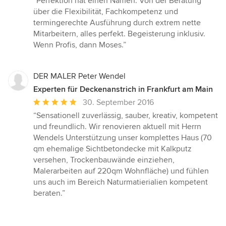
“Perfektion hat einen Namen. Von der Beratung
5
über die Flexibilität, Fachkompetenz und
von
termingerechte Ausführung durch extrem nette
5
Mitarbeitern, alles perfekt. Begeisterung inklusiv.
Sternen
Wenn Profis, dann Moses.”
DER MALER Peter Wendel
Experten für Deckenanstrich in Frankfurt am Main
Durchschnittliche
30. September 2016
Bewertung:
“Sensationell zuverlässig, sauber, kreativ, kompetent
5
und freundlich. Wir renovieren aktuell mit Herrn
von
Wendels Unterstützung unser komplettes Haus (70
5
qm ehemalige Sichtbetondecke mit Kalkputz
Sternen
versehen, Trockenbauwände einziehen,
Malerarbeiten auf 220qm Wohnfläche) und fühlen
uns auch im Bereich Naturmatierialien kompetent
beraten.”