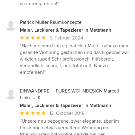
weiterempfehlen!”
Patrick Müller Raumkonzepte
Maler, Lackierer & Tapezierer in Mettmann
Durchschnittliche
5. Februar 2024
Bewertung:
“Nach meinem Umzug, hat Herr Müller nahezu mein
5
gesamte Wohnung gestrichen und das Ergebnis war
von
wirklich super! Sehr professionell, hilfsbereit,
5
verbindlich, schnell, und total nett. Nur zu
Sternen
empfehlen!”
EINWANDFREI – PURES WOHNDESIGN Marcell
Linke e. K.
Maler, Lackierer & Tapezierer in Mettmann
Durchschnittliche
12. Oktober 2018
Bewertung:
“Unsere neu bezogene, zwar elegante, aber im
5
finish noch etwas verhaltene Wohnung im
von
Rheinauhafen Köln sollte gerade bei der