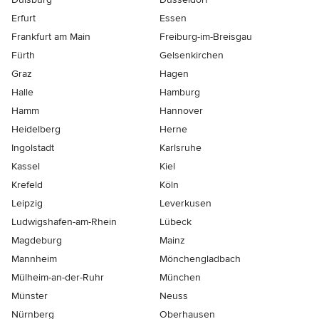
Erfurt
Essen
Frankfurt am Main
Freiburg-im-Breisgau
Fürth
Gelsenkirchen
Graz
Hagen
Halle
Hamburg
Hamm
Hannover
Heidelberg
Herne
Ingolstadt
Karlsruhe
Kassel
Kiel
Krefeld
Köln
Leipzig
Leverkusen
Ludwigshafen-am-Rhein
Lübeck
Magdeburg
Mainz
Mannheim
Mönchen­gladbach
Mülheim-an-der-Ruhr
München
Münster
Neuss
Nürnberg
Oberhausen