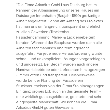
Bewertung:
“Die Firma Arkadius GmbH aus Duisburg hat im
5
Rahmen der Albausanierung unseres Hauses am
von
Duisburger Innenhafen (Baujahr 1890) großartige
5
Arbeit abgeliefert. Schon am Anfang des Projektes
Sternen
hat man uns umfangreich, transparent und ehrlich
zu allen Gewerken (Trockenbau,
Fassadendämmung, Maler- & Lackieraebeiten)
beraten. Während der Bauphase wurden dann alle
Arbeiten fachmännisch und termingerecht
ausgeführt. Für jede neue Herausforderung wurden
schnell und unkompliziert Lösungen vorgeschlagen
und umgesetzt. Bei Bedarf wurden auch andere
Handwerksbetriebe oder Lieferanten hinzugezogen
- immer offen und transparent. Beispielsweise
wurde bei der Planung der Fassade ein
Stuckateurmeister von der Firma Sto hinzugezogen.
Ein ganz großes Lob auch an das gesamte Team -
eine wirklich gut ausgebildete, geleitete und sehr
eingespielte Mannschaft. Wir können die Firma
Arkadius GmbH guten Gewissens