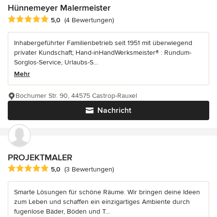
Hünnemeyer Malermeister
Durchschnittliche Bewertung: 5 von 5 Sternen
5,0
(4 Bewertungen)
Inhabergeführter Familienbetrieb seit 1951 mit überwiegend
privater Kundschaft; Hand-inHandWerksmeister® : Rundum-
Sorglos-Service, Urlaubs-S...
Mehr
Bochumer Str. 90, 44575 Castrop-Rauxel
Nachricht
PROJEKTMALER
Durchschnittliche Bewertung: 5 von 5 Sternen
5,0
(3 Bewertungen)
Smarte Lösungen für schöne Räume. Wir bringen deine Ideen
zum Leben und schaffen ein einzigartiges Ambiente durch
fugenlose Bäder, Böden und T...