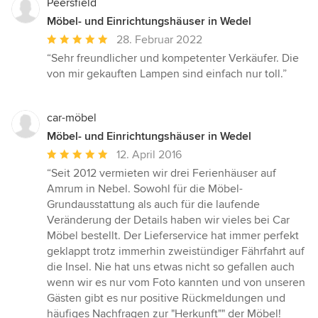
Peersfield
Möbel- und Einrichtungshäuser in Wedel
Durchschnittliche
28. Februar 2022
Bewertung:
“Sehr freundlicher und kompetenter Verkäufer. Die
5
von mir gekauften Lampen sind einfach nur toll.”
von
5
Sternen
car-möbel
Möbel- und Einrichtungshäuser in Wedel
Durchschnittliche
12. April 2016
Bewertung:
“Seit 2012 vermieten wir drei Ferienhäuser auf
5
Amrum in Nebel. Sowohl für die Möbel-
von
Grundausstattung als auch für die laufende
5
Veränderung der Details haben wir vieles bei Car
Sternen
Möbel bestellt. Der Lieferservice hat immer perfekt
geklappt trotz immerhin zweistündiger Fährfahrt auf
die Insel. Nie hat uns etwas nicht so gefallen auch
wenn wir es nur vom Foto kannten und von unseren
Gästen gibt es nur positive Rückmeldungen und
häufiges Nachfragen zur "Herkunft"" der Möbel!