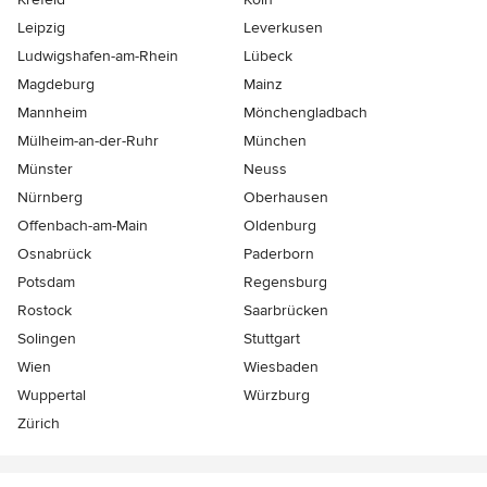
Leipzig
Leverkusen
Ludwigshafen-am-Rhein
Lübeck
Magdeburg
Mainz
Mannheim
Mönchen­gladbach
Mülheim-an-der-Ruhr
München
Münster
Neuss
Nürnberg
Oberhausen
Offenbach-am-Main
Oldenburg
Osnabrück
Paderborn
Potsdam
Regensburg
Rostock
Saarbrücken
Solingen
Stuttgart
Wien
Wiesbaden
Wuppertal
Würzburg
Zürich