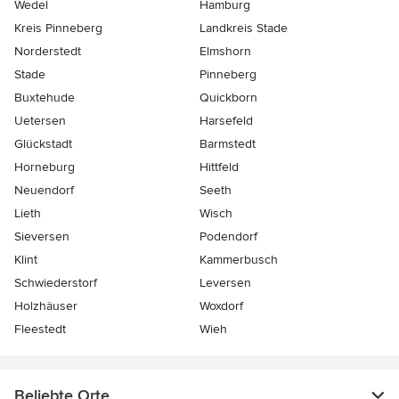
Wedel
Hamburg
Kreis Pinneberg
Landkreis Stade
Norderstedt
Elmshorn
Stade
Pinneberg
Buxtehude
Quickborn
Uetersen
Harsefeld
Glückstadt
Barmstedt
Horneburg
Hittfeld
Neuendorf
Seeth
Lieth
Wisch
Sieversen
Podendorf
Klint
Kammerbusch
Schwiederstorf
Leversen
Holzhäuser
Woxdorf
Fleestedt
Wieh
Beliebte Orte