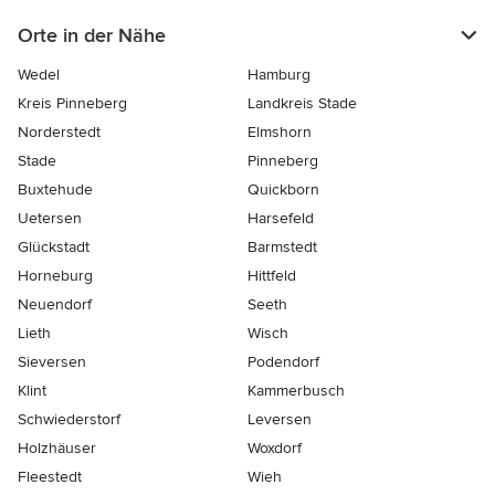
Orte in der Nähe
Wedel
Hamburg
Kreis Pinneberg
Landkreis Stade
Norderstedt
Elmshorn
Stade
Pinneberg
Buxtehude
Quickborn
Uetersen
Harsefeld
Glückstadt
Barmstedt
Horneburg
Hittfeld
Neuendorf
Seeth
Lieth
Wisch
Sieversen
Podendorf
Klint
Kammerbusch
Schwiederstorf
Leversen
Holzhäuser
Woxdorf
Fleestedt
Wieh