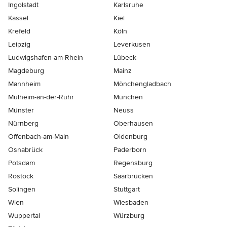
Ingolstadt
Karlsruhe
Kassel
Kiel
Krefeld
Köln
Leipzig
Leverkusen
Ludwigshafen-am-Rhein
Lübeck
Magdeburg
Mainz
Mannheim
Mönchen­gladbach
Mülheim-an-der-Ruhr
München
Münster
Neuss
Nürnberg
Oberhausen
Offenbach-am-Main
Oldenburg
Osnabrück
Paderborn
Potsdam
Regensburg
Rostock
Saarbrücken
Solingen
Stuttgart
Wien
Wiesbaden
Wuppertal
Würzburg