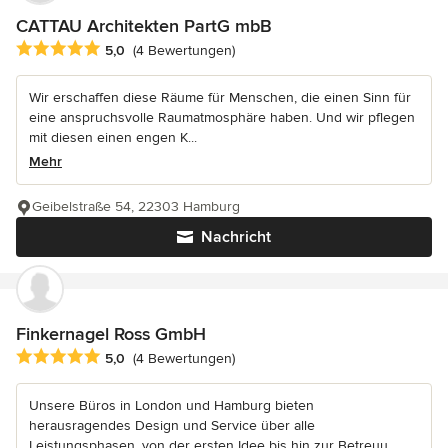
CATTAU Architekten PartG mbB
Durchschnittliche Bewertung: 5 von 5 Sternen
5,0
(4 Bewertungen)
Wir erschaffen diese Räume für Menschen, die einen Sinn für
eine anspruchsvolle Raumatmosphäre haben. Und wir pflegen
mit diesen einen engen K...
Mehr
Geibelstraße 54, 22303 Hamburg
Nachricht
Finkernagel Ross GmbH
Durchschnittliche Bewertung: 5 von 5 Sternen
5,0
(4 Bewertungen)
Unsere Büros in London und Hamburg bieten
herausragendes Design und Service über alle
Leistungsphasen, von der ersten Idee bis hin zur Betreuu...