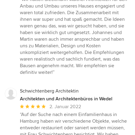
5
Anbau und Umbau unseres Hauses engagiert und
von
waren total zufrieden. Die Zusammenarbeit mit
5
ihnen war super und hat spaß gemacht. Die Ideen
Sternen
waren genau das, was wir gesucht haben, und sie
haben sie wirklich gut umgesetzt. Johannes und
Martin waren auch immer ansprechbar und haben
uns zu Materialien, Design und Kosten
unkompliziert weitergeholfen. Die Empfehlungen
waren realistisch und sachlich fundiert, was das
Bausen angenehm macht. Wir empfehlen sie
definitiv weiter!”
Schwichtenberg Architektin
Architekten und Architektenbüros in Wedel
Durchschnittliche
2. Januar 2022
Bewertung:
“Auf der Suche nach einem Einfamilienhaus in
5
Hamburg haben wir verschiedene Objekte, welche
von
entweder restauriert oder saniert werden müssen,
5
mit Frau Schwichtenberg besichtigt. Wir haben