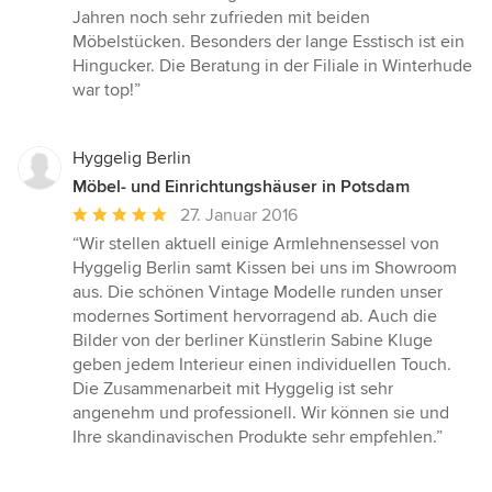
von
Jahren noch sehr zufrieden mit beiden
5
Möbelstücken. Besonders der lange Esstisch ist ein
Sternen
Hingucker. Die Beratung in der Filiale in Winterhude
war top!”
Hyggelig Berlin
Möbel- und Einrichtungshäuser in Potsdam
Durchschnittliche
27. Januar 2016
Bewertung:
“Wir stellen aktuell einige Armlehnensessel von
5
Hyggelig Berlin samt Kissen bei uns im Showroom
von
aus. Die schönen Vintage Modelle runden unser
5
modernes Sortiment hervorragend ab. Auch die
Sternen
Bilder von der berliner Künstlerin Sabine Kluge
geben jedem Interieur einen individuellen Touch.
Die Zusammenarbeit mit Hyggelig ist sehr
angenehm und professionell. Wir können sie und
Ihre skandinavischen Produkte sehr empfehlen.”