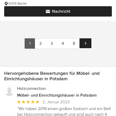
10119 Berlin
Nachricht
1
2
3
4
8
Hervorgehobene Bewertungen für Möbel- und
Einrichtungshäuser in Potsdam
Holzconnection
Möbel- und Einrichtungshäuser in Potsdam
Durchschnittliche
2. Januar 2023
Bewertung:
“Wir haben 2019 einen großen Esstisch und ein Bett
5
bei Holzconnection gekauft und sind auch nach 4