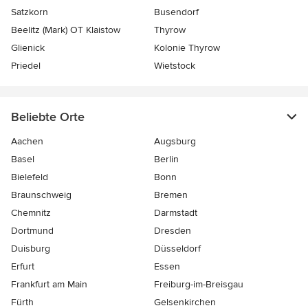
Satzkorn
Busendorf
Beelitz (Mark) OT Klaistow
Thyrow
Glienick
Kolonie Thyrow
Priedel
Wietstock
Beliebte Orte
Aachen
Augsburg
Basel
Berlin
Bielefeld
Bonn
Braunschweig
Bremen
Chemnitz
Darmstadt
Dortmund
Dresden
Duisburg
Düsseldorf
Erfurt
Essen
Frankfurt am Main
Freiburg-im-Breisgau
Fürth
Gelsenkirchen