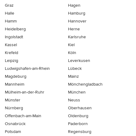
Graz
Hagen
Halle
Hamburg
Hamm
Hannover
Heidelberg
Herne
Ingolstadt
Karlsruhe
Kassel
Kiel
Krefeld
Köln
Leipzig
Leverkusen
Ludwigshafen-am-Rhein
Lübeck
Magdeburg
Mainz
Mannheim
Mönchen­gladbach
Mülheim-an-der-Ruhr
München
Münster
Neuss
Nürnberg
Oberhausen
Offenbach-am-Main
Oldenburg
Osnabrück
Paderborn
Potsdam
Regensburg