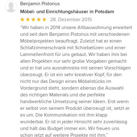
Benjamin Pistorius
Möbel- und Einrichtungshäuser in Potsdam
Durchschnittliche
28. Dezember 2015
Bewertung:
“Wir haben in 2014 unsere Altbauwohnung erweitert
5
und seit dem Benjamin Pistorius mit verschiedenen
von
Möbelprojekten beauftragt. Zuletzt hat er einen
5
Schlafzimmerschrank mit Schiebetüren und einer
Sternen
Lammellenfront für uns gebaut. Wir haben ihm bei
allen Projekten nur sehr grobe Vorgaben gemacht
und er hat uns ausnahmslos mit seinen Vorschlägen
überzeugt. Er ist ein sehr kreativer Kopf, für den
nicht nur das Design eines Möbelstücks im
Vordergrund steht, sondern ebenso die Auswahl
des richtigen Materials und die perfekte
handwerkliche Umsetzung seiner Ideen. Erst wenn
er selbst von seinem Produkt überzeugt ist, setzt er
es um. Die Kommunikation mit ihm klapp
wunderbar. Er ist in jeder Hinsicht sehr zuverlässig
und hält das Budget immer ein. Wir freuen uns
schon jetzt auf weitere Projekte mit ihm.”