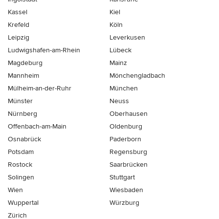
Kassel
Kiel
Krefeld
Köln
Leipzig
Leverkusen
Ludwigshafen-am-Rhein
Lübeck
Magdeburg
Mainz
Mannheim
Mönchen­gladbach
Mülheim-an-der-Ruhr
München
Münster
Neuss
Nürnberg
Oberhausen
Offenbach-am-Main
Oldenburg
Osnabrück
Paderborn
Potsdam
Regensburg
Rostock
Saarbrücken
Solingen
Stuttgart
Wien
Wiesbaden
Wuppertal
Würzburg
Zürich