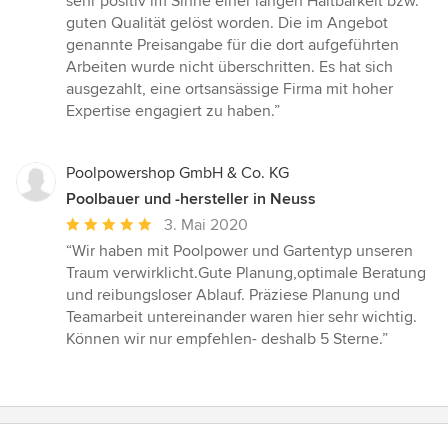
sehr positiv im Sinne einer langen Haltbarkeit bzw.
guten Qualität gelöst worden. Die im Angebot
genannte Preisangabe für die dort aufgeführten
Arbeiten wurde nicht überschritten. Es hat sich
ausgezahlt, eine ortsansässige Firma mit hoher
Expertise engagiert zu haben.”
Poolpowershop GmbH & Co. KG
Poolbauer und -hersteller in Neuss
Durchschnittliche
3. Mai 2020
Bewertung:
“Wir haben mit Poolpower und Gartentyp unseren
5
Traum verwirklicht.Gute Planung,optimale Beratung
von
und reibungsloser Ablauf. Präziese Planung und
5
Teamarbeit untereinander waren hier sehr wichtig.
Sternen
Können wir nur empfehlen- deshalb 5 Sterne.”