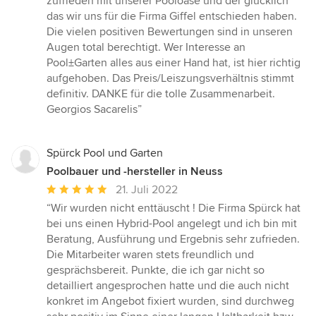
zufrieden mit unserer Pooloase und der glücklich
das wir uns für die Firma Giffel entschieden haben.
Die vielen positiven Bewertungen sind in unseren
Augen total berechtigt. Wer Interesse an
Pool±Garten alles aus einer Hand hat, ist hier richtig
aufgehoben. Das Preis/Leiszungsverhältnis stimmt
definitiv. DANKE für die tolle Zusammenarbeit.
Georgios Sacarelis”
Spürck Pool und Garten
Poolbauer und -hersteller in Neuss
Durchschnittliche
21. Juli 2022
Bewertung:
“Wir wurden nicht enttäuscht ! Die Firma Spürck hat
5
bei uns einen Hybrid-Pool angelegt und ich bin mit
von
Beratung, Ausführung und Ergebnis sehr zufrieden.
5
Die Mitarbeiter waren stets freundlich und
Sternen
gesprächsbereit. Punkte, die ich gar nicht so
detailliert angesprochen hatte und die auch nicht
konkret im Angebot fixiert wurden, sind durchweg