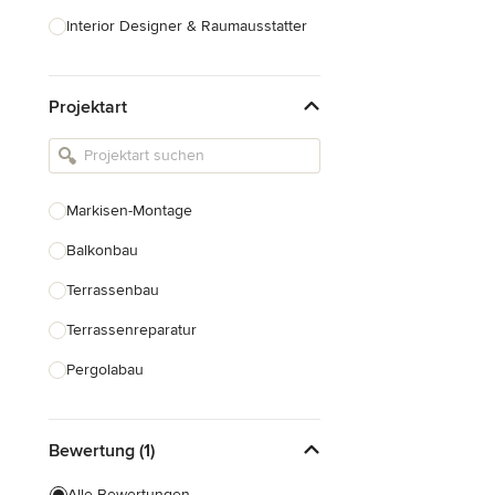
Interior Designer & Raumausstatter
Küchenplanung
Projektart
Landschaftsarchitekten
Armaturen & Sanitärbedarf
Beleuchtung
Markisen-Montage
Einbauschränke
Balkonbau
Alle anzeigen
Terrassenbau
Terrassenreparatur
Pergolabau
Dachterrassenbau
Bewertung (1)
Terrassenüberdachung Bau
Alle Bewertungen