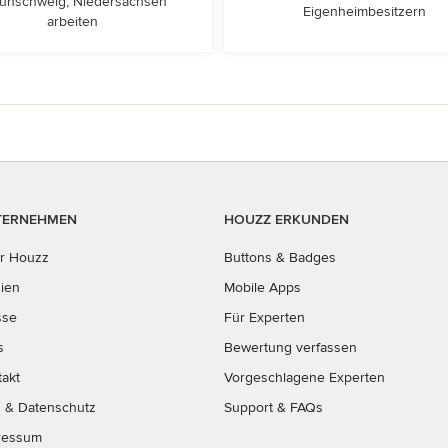
unschweig, Niedersachsen
Eigenheimbesitzern
arbeiten
TERNEHMEN
HOUZZ ERKUNDEN
r Houzz
Buttons & Badges
ien
Mobile Apps
sse
Für Experten
s
Bewertung verfassen
takt
Vorgeschlagene Experten
B
&
Datenschutz
Support & FAQs
ressum