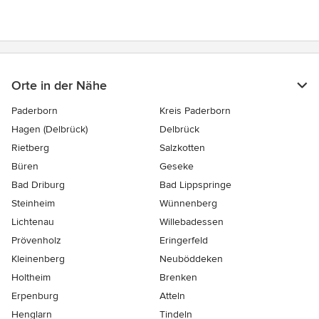
Orte in der Nähe
Paderborn
Kreis Paderborn
Hagen (Delbrück)
Delbrück
Rietberg
Salzkotten
Büren
Geseke
Bad Driburg
Bad Lippspringe
Steinheim
Wünnenberg
Lichtenau
Willebadessen
Prövenholz
Eringerfeld
Kleinenberg
Neuböddeken
Holtheim
Brenken
Erpenburg
Atteln
Henglarn
Tindeln