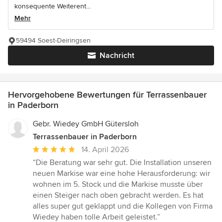
konsequente Weiterent...
Mehr
59494 Soest-Deiringsen
Nachricht
Hervorgehobene Bewertungen für Terrassenbauer
in Paderborn
Gebr. Wiedey GmbH Gütersloh
Terrassenbauer in Paderborn
Durchschnittliche
14. April 2026
Bewertung:
“Die Beratung war sehr gut. Die Installation unseren
5
neuen Markise war eine hohe Herausforderung: wir
von
wohnen im 5. Stock und die Markise musste über
5
einen Steiger nach oben gebracht werden. Es hat
Sternen
alles super gut geklappt und die Kollegen von Firma
Wiedey haben tolle Arbeit geleistet.”