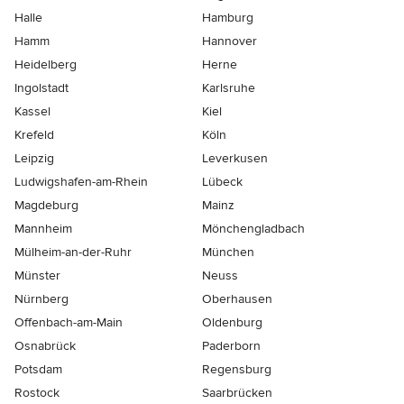
Halle
Hamburg
Hamm
Hannover
Heidelberg
Herne
Ingolstadt
Karlsruhe
Kassel
Kiel
Krefeld
Köln
Leipzig
Leverkusen
Ludwigshafen-am-Rhein
Lübeck
Magdeburg
Mainz
Mannheim
Mönchen­gladbach
Mülheim-an-der-Ruhr
München
Münster
Neuss
Nürnberg
Oberhausen
Offenbach-am-Main
Oldenburg
Osnabrück
Paderborn
Potsdam
Regensburg
Rostock
Saarbrücken