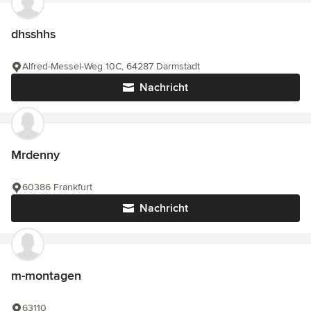
dhsshhs
Alfred-Messel-Weg 10C, 64287 Darmstadt
Nachricht
Mrdenny
60386 Frankfurt
Nachricht
m-montagen
63110