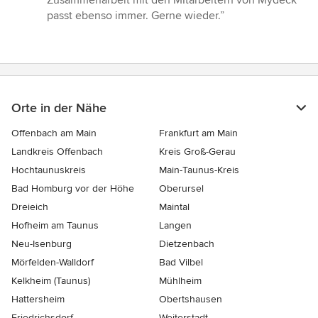
Zusammenarbeit mit den MItarbeitern von Mydeck
passt ebenso immer. Gerne wieder.”
Orte in der Nähe
Offenbach am Main
Frankfurt am Main
Landkreis Offenbach
Kreis Groß-Gerau
Hochtaunuskreis
Main-Taunus-Kreis
Bad Homburg vor der Höhe
Oberursel
Dreieich
Maintal
Hofheim am Taunus
Langen
Neu-Isenburg
Dietzenbach
Mörfelden-Walldorf
Bad Vilbel
Kelkheim (Taunus)
Mühlheim
Hattersheim
Obertshausen
Friedrichsdorf
Weiterstadt