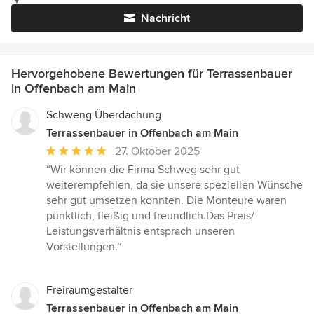
Nachricht
Hervorgehobene Bewertungen für Terrassenbauer
in Offenbach am Main
Schweng Überdachung
Terrassenbauer in Offenbach am Main
Durchschnittliche
27. Oktober 2025
Bewertung:
“Wir können die Firma Schweg sehr gut
5
weiterempfehlen, da sie unsere speziellen Wünsche
von
sehr gut umsetzen konnten. Die Monteure waren
5
pünktlich, fleißig und freundlich.Das Preis/
Sternen
Leistungsverhältnis entsprach unseren
Vorstellungen.”
Freiraumgestalter
Terrassenbauer in Offenbach am Main