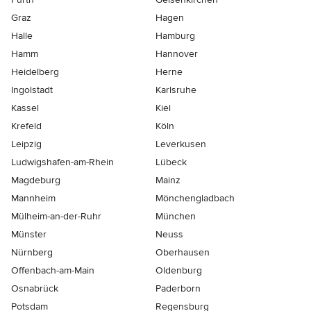
Graz
Hagen
Halle
Hamburg
Hamm
Hannover
Heidelberg
Herne
Ingolstadt
Karlsruhe
Kassel
Kiel
Krefeld
Köln
Leipzig
Leverkusen
Ludwigshafen-am-Rhein
Lübeck
Magdeburg
Mainz
Mannheim
Mönchen­gladbach
Mülheim-an-der-Ruhr
München
Münster
Neuss
Nürnberg
Oberhausen
Offenbach-am-Main
Oldenburg
Osnabrück
Paderborn
Potsdam
Regensburg