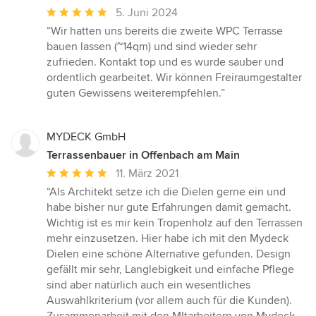
Durchschnittliche
5. Juni 2024
Bewertung:
“Wir hatten uns bereits die zweite WPC Terrasse
5
bauen lassen (~14qm) und sind wieder sehr
von
zufrieden. Kontakt top und es wurde sauber und
5
ordentlich gearbeitet. Wir können Freiraumgestalter
Sternen
guten Gewissens weiterempfehlen.”
MYDECK GmbH
Terrassenbauer in Offenbach am Main
Durchschnittliche
11. März 2021
Bewertung:
“Als Architekt setze ich die Dielen gerne ein und
5
habe bisher nur gute Erfahrungen damit gemacht.
von
Wichtig ist es mir kein Tropenholz auf den Terrassen
5
mehr einzusetzen. Hier habe ich mit den Mydeck
Sternen
Dielen eine schöne Alternative gefunden. Design
gefällt mir sehr, Langlebigkeit und einfache Pflege
sind aber natürlich auch ein wesentliches
Auswahlkriterium (vor allem auch für die Kunden).