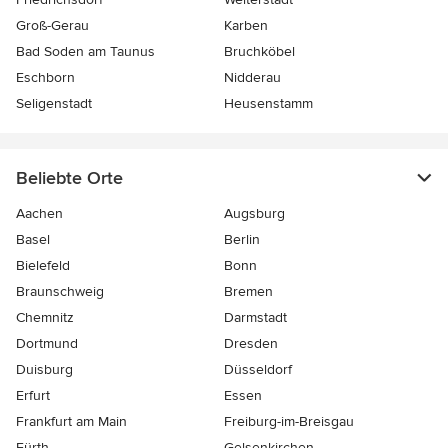
Groß-Gerau
Karben
Bad Soden am Taunus
Bruchköbel
Eschborn
Nidderau
Seligenstadt
Heusenstamm
Beliebte Orte
Aachen
Augsburg
Basel
Berlin
Bielefeld
Bonn
Braunschweig
Bremen
Chemnitz
Darmstadt
Dortmund
Dresden
Duisburg
Düsseldorf
Erfurt
Essen
Frankfurt am Main
Freiburg-im-Breisgau
Fürth
Gelsenkirchen