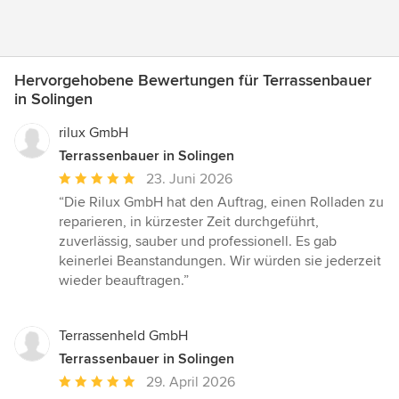
Hervorgehobene Bewertungen für Terrassenbauer
in Solingen
rilux GmbH
Terrassenbauer in Solingen
Durchschnittliche
23. Juni 2026
Bewertung:
“Die Rilux GmbH hat den Auftrag, einen Rolladen zu
5
reparieren, in kürzester Zeit durchgeführt,
von
zuverlässig, sauber und professionell. Es gab
5
keinerlei Beanstandungen. Wir würden sie jederzeit
Sternen
wieder beauftragen.”
Terrassenheld GmbH
Terrassenbauer in Solingen
Durchschnittliche
29. April 2026