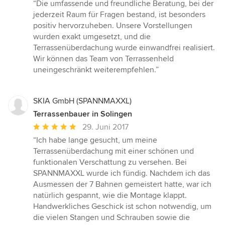
Bewertung:
“Die umfassende und freundliche Beratung, bei der
5
jederzeit Raum für Fragen bestand, ist besonders
von
positiv hervorzuheben. Unsere Vorstellungen
5
wurden exakt umgesetzt, und die
Sternen
Terrassenüberdachung wurde einwandfrei realisiert.
Wir können das Team von Terrassenheld
uneingeschränkt weiterempfehlen.”
SKIA GmbH (SPANNMAXXL)
Terrassenbauer in Solingen
Durchschnittliche
29. Juni 2017
Bewertung:
“Ich habe lange gesucht, um meine
5
Terrassenüberdachung mit einer schönen und
von
funktionalen Verschattung zu versehen. Bei
5
SPANNMAXXL wurde ich fündig. Nachdem ich das
Sternen
Ausmessen der 7 Bahnen gemeistert hatte, war ich
natürlich gespannt, wie die Montage klappt.
Handwerkliches Geschick ist schon notwendig, um
die vielen Stangen und Schrauben sowie die