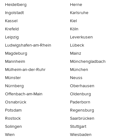
Heidelberg
Herne
Ingolstadt
Karlsruhe
Kassel
Kiel
Krefeld
Köln
Leipzig
Leverkusen
Ludwigshafen-am-Rhein
Lübeck
Magdeburg
Mainz
Mannheim
Mönchen­gladbach
Mülheim-an-der-Ruhr
München
Münster
Neuss
Nürnberg
Oberhausen
Offenbach-am-Main
Oldenburg
Osnabrück
Paderborn
Potsdam
Regensburg
Rostock
Saarbrücken
Solingen
Stuttgart
Wien
Wiesbaden