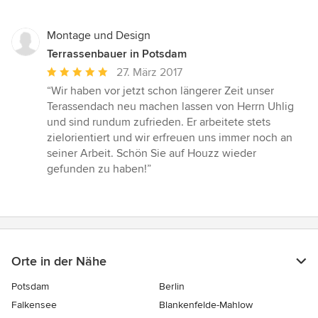
Montage und Design
Terrassenbauer in Potsdam
Durchschnittliche
27. März 2017
Bewertung:
“Wir haben vor jetzt schon längerer Zeit unser
5
Terassendach neu machen lassen von Herrn Uhlig
von
und sind rundum zufrieden. Er arbeitete stets
5
zielorientiert und wir erfreuen uns immer noch an
Sternen
seiner Arbeit. Schön Sie auf Houzz wieder
gefunden zu haben!”
Orte in der Nähe
Potsdam
Berlin
Falkensee
Blankenfelde-Mahlow