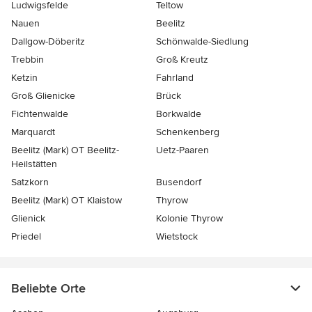
Ludwigsfelde
Teltow
Nauen
Beelitz
Dallgow-Döberitz
Schönwalde-Siedlung
Trebbin
Groß Kreutz
Ketzin
Fahrland
Groß Glienicke
Brück
Fichtenwalde
Borkwalde
Marquardt
Schenkenberg
Beelitz (Mark) OT Beelitz-
Uetz-Paaren
Heilstätten
Satzkorn
Busendorf
Beelitz (Mark) OT Klaistow
Thyrow
Glienick
Kolonie Thyrow
Priedel
Wietstock
Beliebte Orte