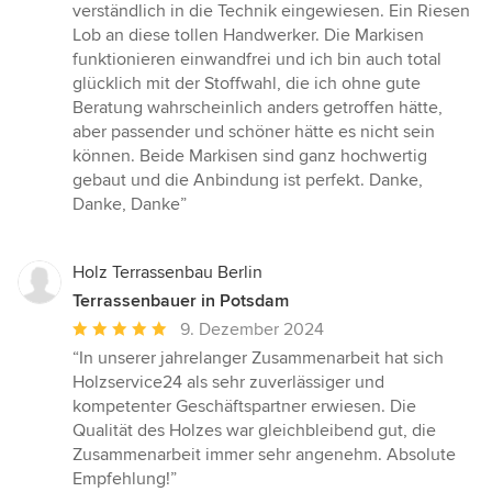
verständlich in die Technik eingewiesen. Ein Riesen
Lob an diese tollen Handwerker. Die Markisen
funktionieren einwandfrei und ich bin auch total
glücklich mit der Stoffwahl, die ich ohne gute
Beratung wahrscheinlich anders getroffen hätte,
aber passender und schöner hätte es nicht sein
können. Beide Markisen sind ganz hochwertig
gebaut und die Anbindung ist perfekt. Danke,
Danke, Danke”
Holz Terrassenbau Berlin
Terrassenbauer in Potsdam
Durchschnittliche
9. Dezember 2024
Bewertung:
“In unserer jahrelanger Zusammenarbeit hat sich
5
Holzservice24 als sehr zuverlässiger und
von
kompetenter Geschäftspartner erwiesen. Die
5
Qualität des Holzes war gleichbleibend gut, die
Sternen
Zusammenarbeit immer sehr angenehm. Absolute
Empfehlung!”