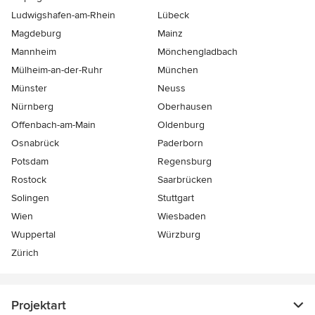
Ludwigshafen-am-Rhein
Lübeck
Magdeburg
Mainz
Mannheim
Mönchen­gladbach
Mülheim-an-der-Ruhr
München
Münster
Neuss
Nürnberg
Oberhausen
Offenbach-am-Main
Oldenburg
Osnabrück
Paderborn
Potsdam
Regensburg
Rostock
Saarbrücken
Solingen
Stuttgart
Wien
Wiesbaden
Wuppertal
Würzburg
Zürich
Projektart