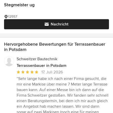
Stegmeister ug
12557
Nachricht
Hervorgehobene Bewertungen für Terrassenbauer
in Potsdam
Schweitzer Bautechnik
Terrassenbauer in Potsdam
Durchschnittliche
17. Juli 2026
Bewertung:
“Sehr lange habe ich nach einer Firma gesucht, die
5
mir eine Markise über meine 7 Meter lange Terrasse
von
bauen kann. Auf einer Messe bin ich dann auf die
5
Firma Schweitzer gestoßen. Wir fanden sehr schnell
Sternen
einen Beratungstermin, bei dem ich mir auch gleich
ein Angebot hab machen lassen. Wir sind dann
sogar auf zwei Markisen (noch eine für meinen