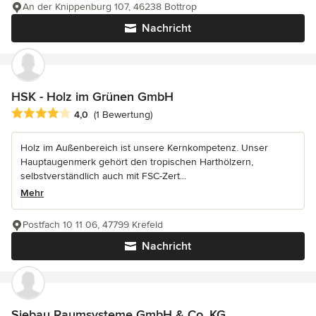
An der Knippenburg 107, 46238 Bottrop
Nachricht
HSK - Holz im Grünen GmbH
Durchschnittliche Bewertung: 4 von 5 Sternen
4,0
(1 Bewertung)
Holz im Außenbereich ist unsere Kernkompetenz. Unser
Hauptaugenmerk gehört den tropischen Harthölzern,
selbstverständlich auch mit FSC-Zert...
Mehr
Postfach 10 11 06, 47799 Krefeld
Nachricht
Siebau Raumsysteme GmbH & Co. KG