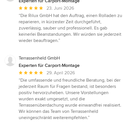
Experten für Carport-Montage
Durchschnittliche
23. Juni 2026
Bewertung:
“Die Rilux GmbH hat den Auftrag, einen Rolladen zu
5
reparieren, in kürzester Zeit durchgeführt,
von
zuverlässig, sauber und professionell. Es gab
5
keinerlei Beanstandungen. Wir würden sie jederzeit
Sternen
wieder beauftragen.”
Terrassenheld GmbH
Experten für Carport-Montage
Durchschnittliche
29. April 2026
Bewertung:
“Die umfassende und freundliche Beratung, bei der
5
jederzeit Raum für Fragen bestand, ist besonders
von
positiv hervorzuheben. Unsere Vorstellungen
5
wurden exakt umgesetzt, und die
Sternen
Terrassenüberdachung wurde einwandfrei realisiert.
Wir können das Team von Terrassenheld
uneingeschränkt weiterempfehlen.”