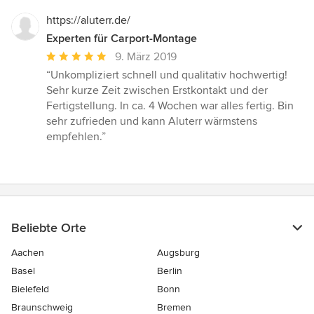
https://aluterr.de/
Experten für Carport-Montage
Durchschnittliche
9. März 2019
Bewertung:
“Unkompliziert schnell und qualitativ hochwertig!
5
Sehr kurze Zeit zwischen Erstkontakt und der
von
Fertigstellung. In ca. 4 Wochen war alles fertig. Bin
5
sehr zufrieden und kann Aluterr wärmstens
Sternen
empfehlen.”
Beliebte Orte
Aachen
Augsburg
Basel
Berlin
Bielefeld
Bonn
Braunschweig
Bremen