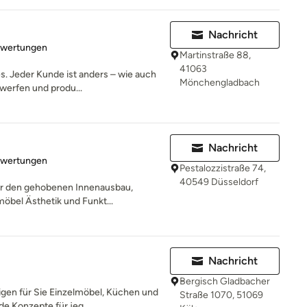
Nachricht
rtung: 5 von 5 Sternen
ewertungen
Martinstraße 88,
41063
s. Jeder Kunde ist anders – wie auch
Mönchengladbach
werfen und produ...
Nachricht
rtung: 5 von 5 Sternen
ewertungen
Pestalozzistraße 74,
40549 Düsseldorf
für den gehobenen Innenausbau,
bel Ästhetik und Funkt...
Nachricht
Bergisch Gladbacher
igen für Sie Einzelmöbel, Küchen und
Straße 1070, 51069
e Konzepte für jeg...