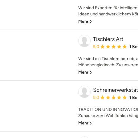
Wir sind Experten für intellig
Ideen und handwerklichem Kön
Mehr
Tischlers Art
Durchschnittliche Bewe
5,0
1 B
Wir sind ein Tischlereibetrieb,
Mönchengladbach. Zu unseren L
Mehr
Schreinerwerkst
Durchschnittliche Bewe
5,0
1 B
TRADITION UND INNOVATIO
Zuhause zum Wohlfühlen hängt 
Mehr