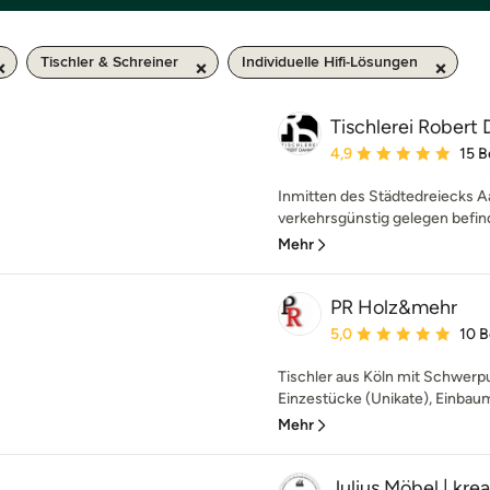
Tischler & Schreiner
Individuelle Hifi-Lösungen
Tischlerei Robert
Durchschnittliche Bewe
4,9
15 
Inmitten des Städtedreiecks A
verkehrsgünstig gelegen befinde
Mehr
PR Holz&mehr
Durchschnittliche Bewe
5,0
10 
Tischler aus Köln mit Schwerpu
Einzestücke (Unikate), Einbaum
Mehr
Julius Möbel | krea