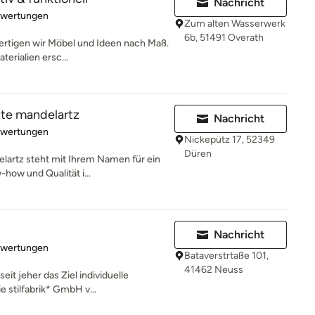
Nachricht
rtung: 5 von 5 Sternen
ewertungen
Zum alten Wasserwerk
6b, 51491 Overath
 fertigen wir Möbel und Ideen nach Maß.
erialien ersc...
tte mandelartz
Nachricht
rtung: 5 von 5 Sternen
ewertungen
Nickepütz 17, 52349
Düren
lartz steht mit Ihrem Namen für ein
how und Qualität i...
Nachricht
rtung: 5 von 5 Sternen
ewertungen
Bataverstrtaße 101,
41462 Neuss
eit jeher das Ziel individuelle
 stilfabrik* GmbH v...