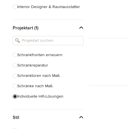
Interior Designer & Raumausstatter
Küchenplanung
Projektart (1)
Landschaftsarchitekten
Armaturen & Sanitärbedarf
Beleuchtung
Schrankfronten erneuern
Einbauschränke
Schrankreparatur
Alle anzeigen
Schranktüren nach Maß
Schränke nach Maß
Individuelle Hifi-Lösungen
Möbel nach Maß
Stil
Küchenschränke nach Maß
Regale nach Maß