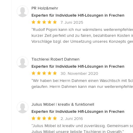
PR Holz&mehr
Experten für Individuelle Hifi-Lösungen in Frechen
Durchschnittliche
7. Juni 2025
Bewertung:
“Rudolf Pojoni kann ich nur wärmstens weiterempfehle
5
kurzer Zeit perfekt und zu fairen, bezahlbaren Kosten 
von
Vorschläge bzgl. der Umsetzung unseres Konzepts gema
5
Sternen
Tischlerei Robert Dahmen
Experten für Individuelle Hifi-Lösungen in Frechen
Durchschnittliche
30. November 2020
Bewertung:
“Wir haben bei Herrn Dahmen einen Waschtisch mit Sc
5
gelaufen. Herrn Dahmen kann man nur weiterempfehle
von
5
Sternen
Julius Möbel | kreativ & funktionell
Experten für Individuelle Hifi-Lösungen in Frechen
Durchschnittliche
2. Juni 2016
Bewertung:
“Julius Möbel ist kreativ und zuverlässig. Gemeinsam 
5
Julius Möbel unsere liebste Tischlerei in Overath.”