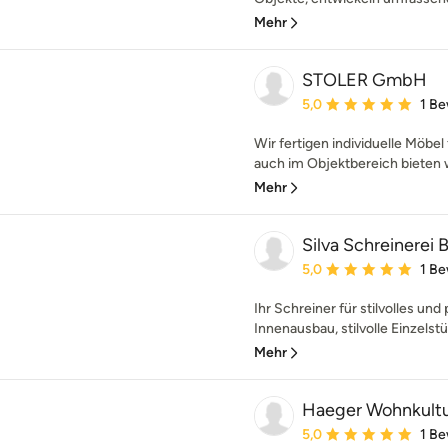
Mehr
STOLER GmbH
Durchschnittliche Bewe
5,0
1 B
Wir fertigen individuelle Möbel
auch im Objektbereich bieten wi
Mehr
Silva Schreinerei
Durchschnittliche Bewe
5,0
1 B
Ihr Schreiner für stilvolles un
Innenausbau, stilvolle Einzelstü
Mehr
Haeger Wohnkul
Durchschnittliche Bewe
5,0
1 B