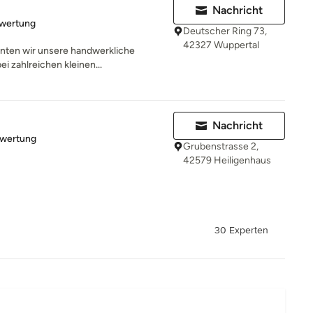
Nachricht
rtung: 5 von 5 Sternen
ewertung
Deutscher Ring 73,
42327 Wuppertal
nnten wir unsere handwerkliche
ei zahlreichen kleinen...
Nachricht
rtung: 4 von 5 Sternen
ewertung
Grubenstrasse 2,
42579 Heiligenhaus
30 Experten