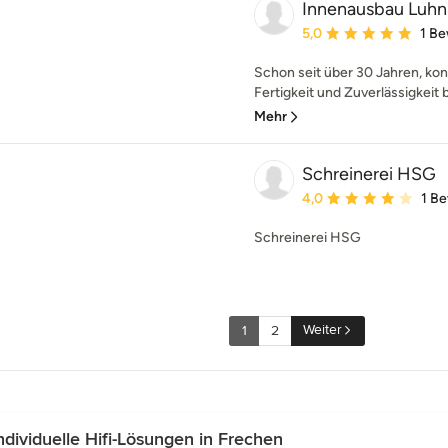
Innenausbau Luhn
Durchschnittliche Bewe
5,0
1 B
Schon seit über 30 Jahren, ko
Fertigkeit und Zuverlässigkeit b
Mehr
Schreinerei HSG
Durchschnittliche Bewe
4,0
1 B
Schreinerei HSG
Weiter
1
2
ividuelle Hifi-Lösungen in Frechen