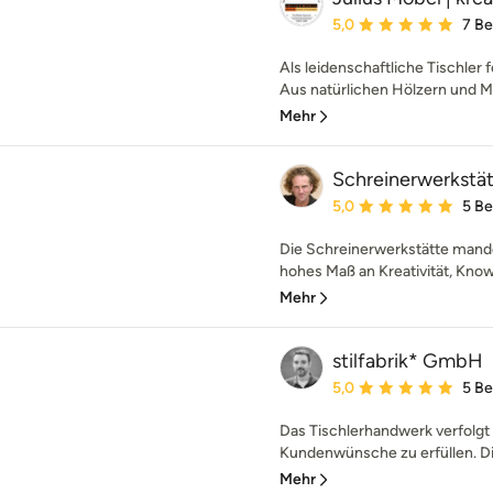
Durchschnittliche Bewe
5,0
7 B
Als leidenschaftliche Tischler
Aus natürlichen Hölzern und Mat
Mehr
Schreinerwerkstä
Durchschnittliche Bewe
5,0
5 B
Die Schreinerwerkstätte mande
hohes Maß an Kreativität, Know-
Mehr
stilfabrik* GmbH
Durchschnittliche Bewe
5,0
5 B
Das Tischlerhandwerk verfolgt s
Kundenwünsche zu erfüllen. Die
Mehr