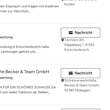
Kürten
enten Stauraum und tragen mit kreativen
nen zur Verschön...
Nachricht
rtung: 5 von 5 Sternen
ewertung
Tischlers Art,
Pappelweg 1, 41352
 ansässig in Korschenbroich nahe
Korschenbroich
eistungen gehört unt...
ätte Becker & Team GmbH
Nachricht
rtung: 5 von 5 Sternen
ewertung
Schreinerwerkstätte,
Becker & Team GmbH,
N FÜR EIN SCHÖNES ZUHAUSE Ein
52385 Nideggen
von vielen Faktoren ab. Neben...