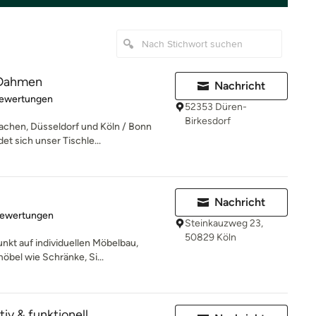
 Dahmen
Nachricht
rtung: 4.9 von 5 Sternen
Bewertungen
52353 Düren-
Birkesdorf
achen, Düsseldorf und Köln / Bonn
t sich unser Tischle...
Nachricht
rtung: 5 von 5 Sternen
Bewertungen
Steinkauzweg 23,
50829 Köln
nkt auf individuellen Möbelbau,
öbel wie Schränke, Si...
tiv & funktionell