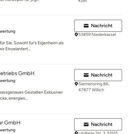
Köln
Nachricht
rtung: 5 von 5 Sternen
ewertung
53859 Niederkassel
 für Sie. Sowohl für’s Eigenheim als
r Einzelanfert...
 Betriebs GmbH
Nachricht
rtung: 5 von 5 Sternen
ewertung
Siemensring 86,
47877 Willich
d passgenaues Gestalten Exklusiver
cke, energies...
tur GmbH
Nachricht
rtung: 5 von 5 Sternen
ewertung
Lindlarer Str. 3, 51515