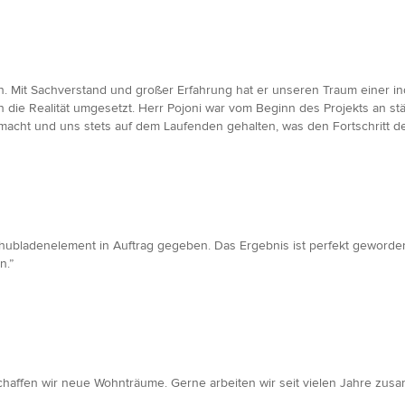
n. Mit Sachverstand und großer Erfahrung hat er unseren Traum einer i
in die Realität umgesetzt. Herr Pojoni war vom Beginn des Projekts an st
cht und uns stets auf dem Laufenden gehalten, was den Fortschritt des 
hubladenelement in Auftrag gegeben. Das Ergebnis ist perfekt geworde
n.”
schaffen wir neue Wohnträume. Gerne arbeiten wir seit vielen Jahre zusa