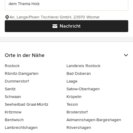
dem Thema Holz
An, Lange/Ploen Tischlerei GmbH, 23970 Wismar
Nachricht
Orte in der Nähe
Rostock
Landkreis Rostock
Ribnitz-Damgarten
Bad Doberan
Dummerstorf
Laage
Sanitz
Satow-Oberhagen
Schwaan
Kröpelin
Seeheilbad Graal-Müritz
Tessin
Kritzmow
Broderstorf
Bentwisch
Admannshagen-Bargeshagen
Lambrechtshagen
Rövershagen