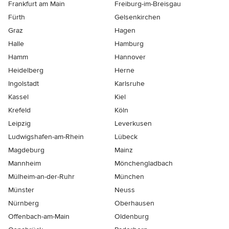
Frankfurt am Main
Freiburg-im-Breisgau
Fürth
Gelsenkirchen
Graz
Hagen
Halle
Hamburg
Hamm
Hannover
Heidelberg
Herne
Ingolstadt
Karlsruhe
Kassel
Kiel
Krefeld
Köln
Leipzig
Leverkusen
Ludwigshafen-am-Rhein
Lübeck
Magdeburg
Mainz
Mannheim
Mönchen­gladbach
Mülheim-an-der-Ruhr
München
Münster
Neuss
Nürnberg
Oberhausen
Offenbach-am-Main
Oldenburg