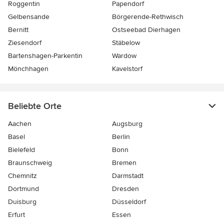
Roggentin
Papendorf
Gelbensande
Börgerende-Rethwisch
Bernitt
Ostseebad Dierhagen
Ziesendorf
Stäbelow
Bartenshagen-Parkentin
Wardow
Mönchhagen
Kavelstorf
Beliebte Orte
Aachen
Augsburg
Basel
Berlin
Bielefeld
Bonn
Braunschweig
Bremen
Chemnitz
Darmstadt
Dortmund
Dresden
Duisburg
Düsseldorf
Erfurt
Essen