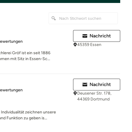
Nachricht
rtung: 4.9 von 5 Sternen
Bewertungen
45359 Essen
erei Gröf ist ein seit 1886
en mit Sitz in Essen-Sc...
Nachricht
rtung: 5 von 5 Sternen
Bewertungen
Deusener Str. 178,
44369 Dortmund
Individualität zeichnen unsere
nd Funktion zu geben is...