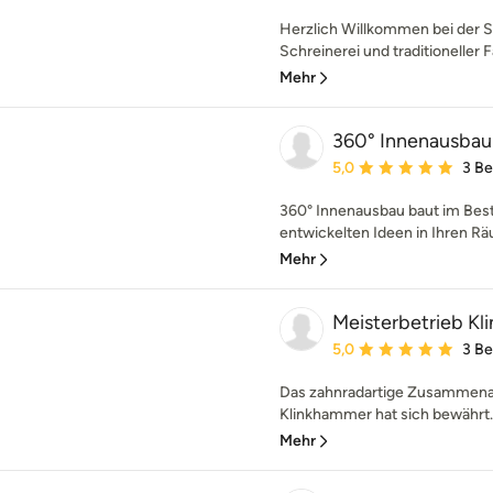
Herzlich Willkommen bei der S
Schreinerei und traditioneller F
Mehr
360° Innenausba
Durchschnittliche Bewe
5,0
3 B
360° Innenausbau baut im Best
entwickelten Ideen in Ihren R
Mehr
Meisterbetrieb 
Durchschnittliche Bewe
5,0
3 B
Das zahnradartige Zusammenar
Klinkhammer hat sich bewährt.
Mehr