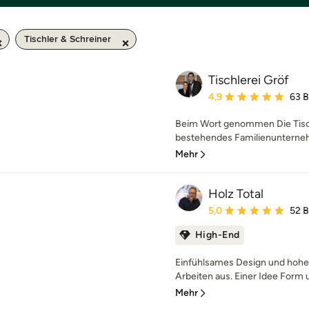
Tischler & Schreiner
Tischlerei Gröf
Durchschnittliche Bewe
4,9
63 
Beim Wort genommen Die Tischl
bestehendes Familienunternehm
Mehr
Holz Total
Durchschnittliche Bewe
5,0
52 
High-End
Einfühlsames Design und hohe 
Arbeiten aus. Einer Idee Form u
Mehr