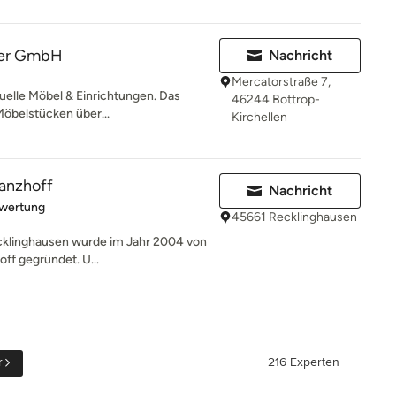
der GmbH
Nachricht
Mercatorstraße 7,
uelle Möbel & Einrichtungen. Das
46244 Bottrop-
Möbelstücken über...
Kirchellen
Janzhoff
Nachricht
rtung: 5 von 5 Sternen
ewertung
45661 Recklinghausen
ecklinghausen wurde im Jahr 2004 von
ff gegründet. U...
r
216 Experten