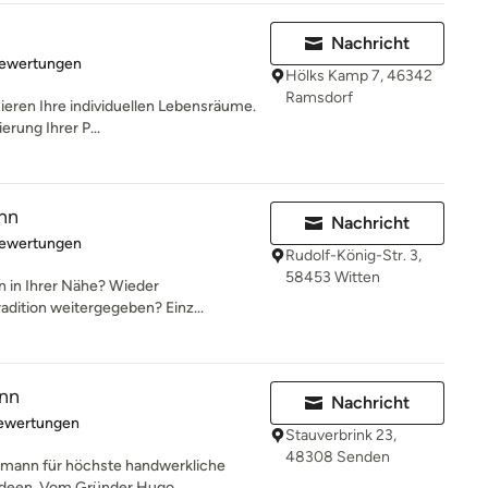
Nachricht
rtung: 5 von 5 Sternen
Bewertungen
Hölks Kamp 7, 46342
Ramsdorf
sieren Ihre individuellen Lebensräume.
erung Ihrer P...
nn
Nachricht
rtung: 5 von 5 Sternen
Bewertungen
Rudolf-König-Str. 3,
58453 Witten
en in Ihrer Nähe? Wieder
radition weitergegeben? Einz...
ann
Nachricht
rtung: 5 von 5 Sternen
Bewertungen
Stauverbrink 23,
48308 Senden
kmann für höchste handwerkliche
nideen. Vom Gründer Hugo...