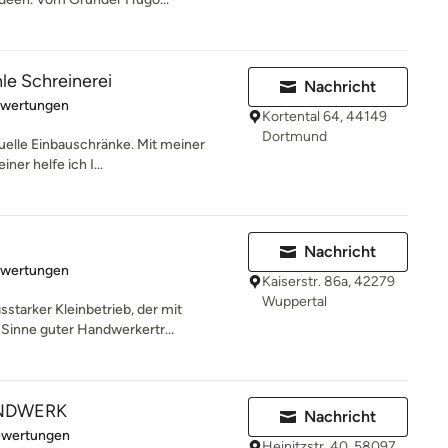
e Schreinerei
Nachricht
rtung: 5 von 5 Sternen
ewertungen
Kortental 64, 44149
Dortmund
duelle Einbauschränke. Mit meiner
ner helfe ich I...
Nachricht
rtung: 5 von 5 Sternen
ewertungen
Kaiserstr. 86a, 42279
Wuppertal
sstarker Kleinbetrieb, der mit
Sinne guter Handwerkertr...
ANDWERK
Nachricht
rtung: 5 von 5 Sternen
ewertungen
Heinitzstr. 40, 58097