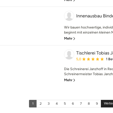
Innenausbau Bin
Wir bauen hochwertige, individ
beginnt mit einzelnen kleinen 
Mehr
Tischlerei Tobias 
Durchschnittliche Bewe
5,0
1 B
Die Schreinerei Janzhoff in R
Schreinermeister Tobias Janzho
Mehr
Weite
1
2
3
4
5
6
7
8
9