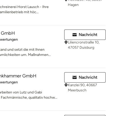
Hagen
chreinerei Horst Lausch - Ihre
amilienbetrieb mit höc...
u GmbH
Nachricht
rtung: 5 von 5 Sternen
ewertungen
Liliencronstraße 10,
47057 Duisburg
and und setzt die mit Ihnen
äumlichkeiten um. Maßnahmen...
Klinkhammer GmbH
Nachricht
rtung: 5 von 5 Sternen
ewertungen
Kanzlei 90, 40667
Meerbusch
beiten von Lutz und Gabi
 Fachmännische, qualitativ hochw...