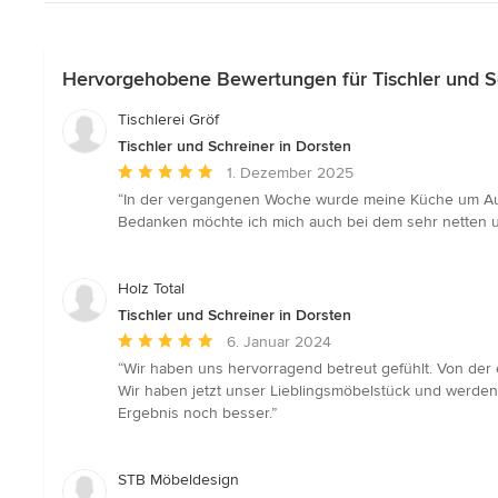
Hervorgehobene Bewertungen für Tischler und Sc
Tischlerei Gröf
Tischler und Schreiner in Dorsten
Durchschnittliche
1. Dezember 2025
Bewertung:
“In der vergangenen Woche wurde meine Küche um Aufsa
5
Bedanken möchte ich mich auch bei dem sehr netten u
von
5
Sternen
Holz Total
Tischler und Schreiner in Dorsten
Durchschnittliche
6. Januar 2024
Bewertung:
“Wir haben uns hervorragend betreut gefühlt. Von der
5
Wir haben jetzt unser Lieblingsmöbelstück und werden 
von
Ergebnis noch besser.”
5
Sternen
STB Möbeldesign