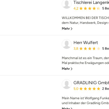
Tischlerei Lange
Durchschnittliche Bewe
4,2
5 B
WILLKOMMEN BEI DER TISCHL
dem Natur, Handwerk, Design u
Mehr
Herr Wulfert
Durchschnittliche Bewe
3,8
5 B
Manchmal ist es ein Traum, den
Mal praktische Erwägungen oder
Mehr
GRADLINIG GmbH
Durchschnittliche Bewe
5,0
2 B
Mein Name ist Wolfgang Funke,
und Inhaber der Gradlinig Gm
Mehr