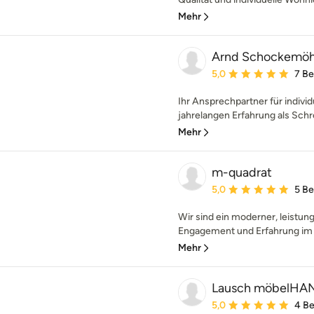
Mehr
Arnd Schockemöhl
Durchschnittliche Bewe
5,0
7 B
Ihr Ansprechpartner für indivi
jahrelangen Erfahrung als Schrei
Mehr
m-quadrat
Durchschnittliche Bewe
5,0
5 B
Wir sind ein moderner, leistung
Engagement und Erfahrung im 
Mehr
Lausch möbelH
Durchschnittliche Bewe
5,0
4 B