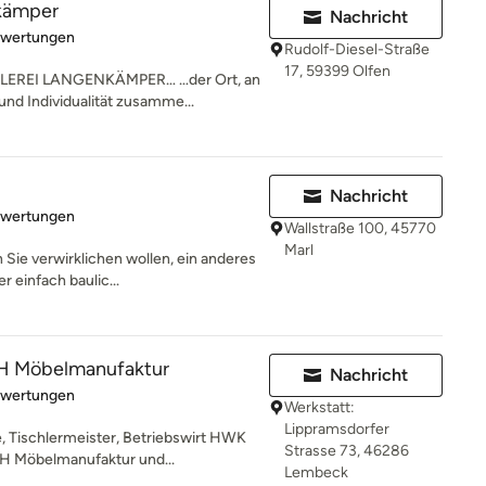
nkämper
Nachricht
rtung: 4.2 von 5 Sternen
ewertungen
Rudolf-Diesel-Straße
17, 59399 Olfen
EREI LANGENKÄMPER… …der Ort, an
nd Individualität zusamme...
Nachricht
rtung: 3.8 von 5 Sternen
ewertungen
Wallstraße 100, 45770
Marl
 Sie verwirklichen wollen, ein anderes
 einfach baulic...
 Möbelmanufaktur
Nachricht
rtung: 5 von 5 Sternen
ewertungen
Werkstatt:
Lippramsdorfer
 Tischlermeister, Betriebswirt HWK
Strasse 73, 46286
bH Möbelmanufaktur und...
Lembeck