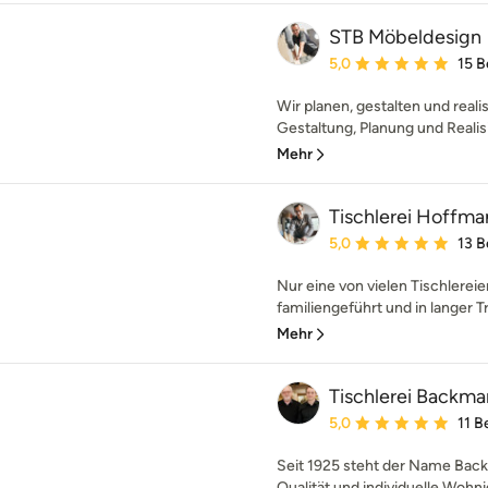
STB Möbeldesign
Durchschnittliche Bewe
5,0
15 
Wir planen, gestalten und reali
Gestaltung, Planung und Realisi
Mehr
Tischlerei Hoffma
Durchschnittliche Bewe
5,0
13 
Nur eine von vielen Tischlerei
familiengeführt und in langer T
Mehr
Tischlerei Backm
Durchschnittliche Bewe
5,0
11 
Seit 1925 steht der Name Bac
Qualität und individuelle Woh