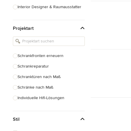
Interior Designer & Raumausstatter
Küchenplanung
Projektart
Landschaftsarchitekten
Armaturen & Sanitärbedarf
Beleuchtung
Schrankfronten erneuern
Einbauschränke
Schrankreparatur
Alle anzeigen
Schranktüren nach Maß
Schränke nach Maß
Individuelle Hifi-Lösungen
Möbel nach Maß
Stil
Küchenschränke nach Maß
Regale nach Maß