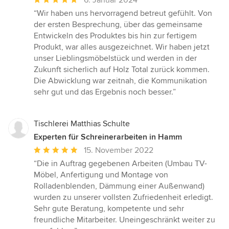
Bewertung:
“Wir haben uns hervorragend betreut gefühlt. Von
5
der ersten Besprechung, über das gemeinsame
von
Entwickeln des Produktes bis hin zur fertigem
5
Produkt, war alles ausgezeichnet. Wir haben jetzt
Sternen
unser Lieblingsmöbelstück und werden in der
Zukunft sicherlich auf Holz Total zurück kommen.
Die Abwicklung war zeitnah, die Kommunikation
sehr gut und das Ergebnis noch besser.”
Tischlerei Matthias Schulte
Experten für Schreinerarbeiten in Hamm
Durchschnittliche
15. November 2022
Bewertung:
“Die in Auftrag gegebenen Arbeiten (Umbau TV-
5
Möbel, Anfertigung und Montage von
von
Rolladenblenden, Dämmung einer Außenwand)
5
wurden zu unserer vollsten Zufriedenheit erledigt.
Sternen
Sehr gute Beratung, kompetente und sehr
freundliche Mitarbeiter. Uneingeschränkt weiter zu