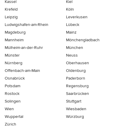
Kassel
Kiel
Krefeld
Köln
Leipzig
Leverkusen
Ludwigshafen-am-Rhein
Lübeck
Magdeburg
Mainz
Mannheim
Mönchen­gladbach
Mülheim-an-der-Ruhr
München
Münster
Neuss
Nürnberg
Oberhausen
Offenbach-am-Main
Oldenburg
Osnabrück
Paderborn
Potsdam
Regensburg
Rostock
Saarbrücken
Solingen
Stuttgart
Wien
Wiesbaden
Wuppertal
Würzburg
Zürich