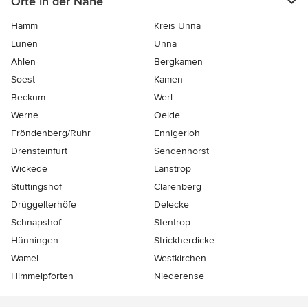
Orte in der Nähe
Hamm
Kreis Unna
Lünen
Unna
Ahlen
Bergkamen
Soest
Kamen
Beckum
Werl
Werne
Oelde
Fröndenberg/Ruhr
Ennigerloh
Drensteinfurt
Sendenhorst
Wickede
Lanstrop
Stüttingshof
Clarenberg
Drüggelterhöfe
Delecke
Schnapshof
Stentrop
Hünningen
Strickherdicke
Wamel
Westkirchen
Himmelpforten
Niederense