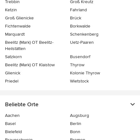
Trebbin
Groß Kreutz
Ketzin
Fahrland
Groß Glienicke
Brück
Fichtenwalde
Borkwalde
Marquardt
Schenkenberg
Beelitz (Mark) OT Beelitz-
Uetz-Paaren
Heilstätten
Satzkorn
Busendorf
Beelitz (Mark) OT Klaistow
Thyrow
Glienick
Kolonie Thyrow
Priedel
Wietstock
Beliebte Orte
Aachen
Augsburg
Basel
Berlin
Bielefeld
Bonn
Braunschweig
Bremen