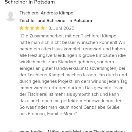
Schreiner in Potsdam
Tischlerei Andreas Klimpel
Tischler und Schreiner in Potsdam
Durchschnittliche
8. Juni 2025
Bewertung:
“Die Zusammenarbeit mit der Tischlerei Klimpel
5
hätte man sich nicht besser wünschen können!! Wir
von
haben ein altes Haus komplett renoviert und haben
5
alle Heizungsverkleidungen & große Einbauten (die
Sternen
wirklich nicht zum Standard gehören, sondern
einiges an guter Handwerkskunst abverlangten) bei
der Tischlerei Klimpel machen lassen. Ein durch und
durch gelungenes Projekt, an dem wir uns jeden Tag
immer wieder erfreuen dürfen;) Das gesamte Team
der Tischlerei ist mehr als sympathisch und kann
dazu auch noch mit perfektem Handwerk punkten.
So was findet man kaum noch! Ganz liebe Grüße
aus Frohnau, Familie Meier”