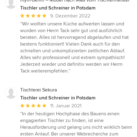
mym-berlin – Möbel nach Maß vom Tischlermeister
Tischler und Schreiner in Potsdam
Durchschnittliche
9. Dezember 2022
Bewertung:
“Wir wollten unsere Küche aufwerten lassen und
5
wurden von Herrn Tack sehr gut und ausführlich
von
beraten. Alles ist hervorragend abgelaufen und hat
5
bestens funktioniert! Vielen Dank auch für den
Sternen
schnellen und unkomplizierten zeitlichen Ablauf.
Alles sehr professionell und extrem sympathisch!
Jederzeit wieder und definitiv werden wir Herrn
Tack weiterempfehlen.”
Tischlerei Sekura
Tischler und Schreiner in Potsdam
Durchschnittliche
11. Januar 2021
Bewertung:
“In der heutigen Hochphase des Bauens einen
5
engagierten Tischler zu finden, ist eine
von
Herausforderung und gelang uns nicht wirklich beim
5
ersten Anlauf. Bei unserer Webrecherche zum