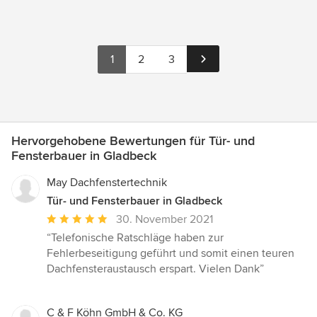
1
2
3
Hervorgehobene Bewertungen für Tür- und
Fensterbauer in Gladbeck
May Dachfenstertechnik
Tür- und Fensterbauer in Gladbeck
Durchschnittliche
30. November 2021
Bewertung:
“Telefonische Ratschläge haben zur
5
Fehlerbeseitigung geführt und somit einen teuren
von
Dachfensteraustausch erspart. Vielen Dank”
5
Sternen
C & F Köhn GmbH & Co. KG