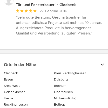
Tür- und Fensterbauer in Gladbeck
Durchschnittliche
27. Februar 2016
Bewertung:
“Sehr gute Beratung, Geschäftspartner für
5
unterschiedlichste Projekte seit mehr als 10 Jahren.
von
Ausgezeichnete Produkte in hervorragender
5
Qualität und Verarbeitung, zu guten Preisen.”
Sternen
Orte in der Nähe
Gladbeck
Kreis Recklinghausen
Essen
Duisburg
Kreis Wesel
Bochum
Gelsenkirchen
Oberhausen
Herne
Mülheim (Ruhr)
Recklinghausen
Bottrop