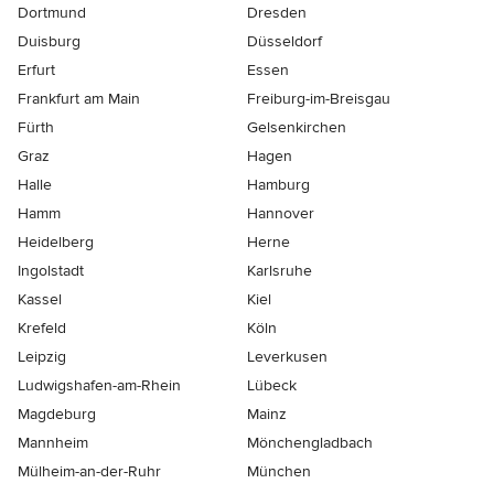
Dortmund
Dresden
Duisburg
Düsseldorf
Erfurt
Essen
Frankfurt am Main
Freiburg-im-Breisgau
Fürth
Gelsenkirchen
Graz
Hagen
Halle
Hamburg
Hamm
Hannover
Heidelberg
Herne
Ingolstadt
Karlsruhe
Kassel
Kiel
Krefeld
Köln
Leipzig
Leverkusen
Ludwigshafen-am-Rhein
Lübeck
Magdeburg
Mainz
Mannheim
Mönchen­gladbach
Mülheim-an-der-Ruhr
München