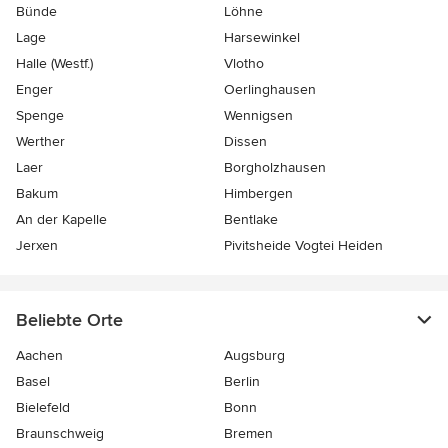
Bünde
Löhne
Lage
Harsewinkel
Halle (Westf.)
Vlotho
Enger
Oerlinghausen
Spenge
Wennigsen
Werther
Dissen
Laer
Borgholzhausen
Bakum
Himbergen
An der Kapelle
Bentlake
Jerxen
Pivitsheide Vogtei Heiden
Beliebte Orte
Aachen
Augsburg
Basel
Berlin
Bielefeld
Bonn
Braunschweig
Bremen