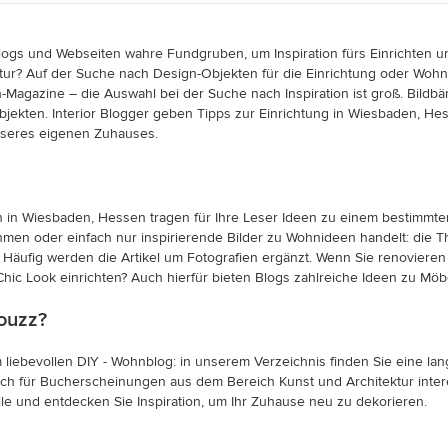
logs und Webseiten wahre Fundgruben, um Inspiration fürs Einrichten 
tur? Auf der Suche nach Design-Objekten für die Einrichtung oder Woh
ign-Magazine – die Auswahl bei der Suche nach Inspiration ist groß. Bil
jekten. Interior Blogger geben Tipps zur Einrichtung in Wiesbaden, 
unseres eigenen Zuhauses.
ten in Wiesbaden, Hessen tragen für Ihre Leser Ideen zu einem bestim
en oder einfach nur inspirierende Bilder zu Wohnideen handelt: die Th
äufig werden die Artikel um Fotografien ergänzt. Wenn Sie renovieren mö
Chic Look einrichten? Auch hierfür bieten Blogs zahlreiche Ideen zu Mö
ouzz?
 liebevollen DIY - Wohnblog: in unserem Verzeichnis finden Sie eine l
sich für Bucherscheinungen aus dem Bereich Kunst und Architektur inter
e und entdecken Sie Inspiration, um Ihr Zuhause neu zu dekorieren.