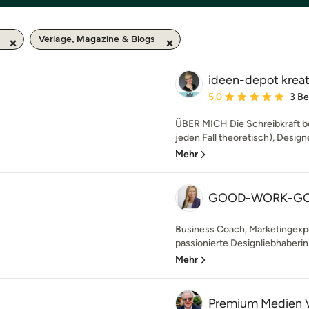
Verlage, Magazine & Blogs
ideen-depot kreat
Durchschnittliche Bewe
5,0
3 B
ÜBER MICH Die Schreibkraft be
jeden Fall theoretisch), Designe
Mehr
GOOD-WORK-GO
Business Coach, Marketingexpe
passionierte Designliebhabe
Mehr
Premium Medien 