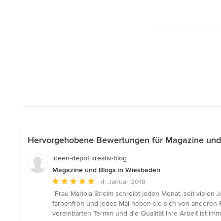
Hervorgehobene Bewertungen für Magazine und
ideen-depot kreativ-blog
Magazine und Blogs in Wiesbaden
Durchschnittliche
4. Januar 2018
Bewertung:
“Frau Mariola Streim schreibt jeden Monat, seit vielen J
5
farbenfroh und jedes Mal heben sie sich von anderen Fot
von
vereinbarten Termin und die Qualität Ihre Arbeit ist im
5