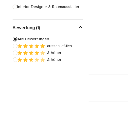
Interior Designer & Raumausstatter
Küchenplanung
Bewertung (1)
Landschaftsarchitekten
Armaturen & Sanitärbedarf
Alle Bewertungen
ausschließlich
Beleuchtung
& höher
Einbauschränke
& höher
Alle anzeigen