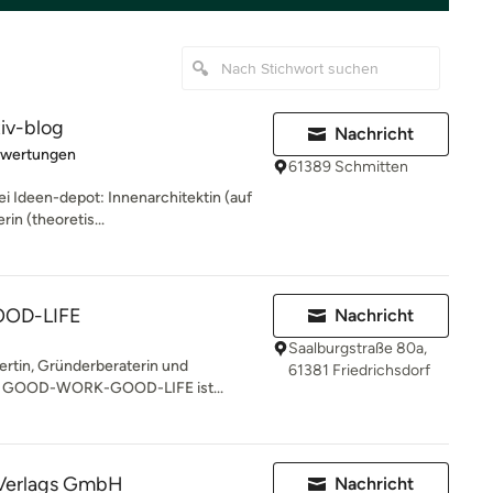
iv-blog
Nachricht
rtung: 5 von 5 Sternen
ewertungen
61389 Schmitten
i Ideen-depot: Innenarchitektin (auf
rin (theoretis...
OD-LIFE
Nachricht
Saalburgstraße 80a,
rtin, Gründerberaterin und
61381 Friedrichsdorf
rin GOOD-WORK-GOOD-LIFE ist...
Verlags GmbH
Nachricht