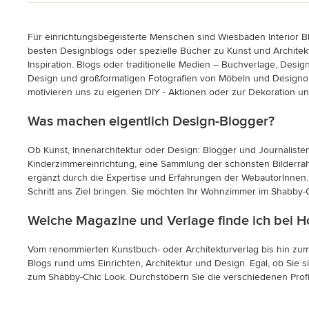
Für einrichtungsbegeisterte Menschen sind Wiesbaden Interior B
besten Designblogs oder spezielle Bücher zu Kunst und Architek
Inspiration. Blogs oder traditionelle Medien – Buchverlage, Des
Design und großformatigen Fotografien von Möbeln und Designob
motivieren uns zu eigenen DIY - Aktionen oder zur Dekoration 
Was machen eigentlich Design-Blogger?
Ob Kunst, Innenarchitektur oder Design: Blogger und Journalis
Kinderzimmereinrichtung, eine Sammlung der schönsten Bilderrahm
ergänzt durch die Expertise und Erfahrungen der WebautorInnen. H
Schritt ans Ziel bringen. Sie möchten Ihr Wohnzimmer im Shabby-
Welche Magazine und Verlage finde ich bei H
Vom renommierten Kunstbuch- oder Architekturverlag bis hin zum
Blogs rund ums Einrichten, Architektur und Design. Egal, ob Sie 
zum Shabby-Chic Look. Durchstöbern Sie die verschiedenen Profil