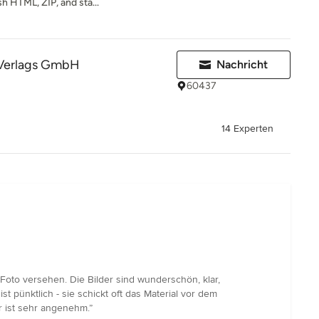
h HTML, ZIP, and sta...
Verlags GmbH
Nachricht
60437
14 Experten
en Foto versehen. Die Bilder sind wunderschön, klar,
t pünktlich - sie schickt oft das Material vor dem
hr ist sehr angenehm.”