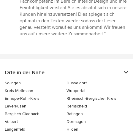
Fachkompetenz im Bereich Interior Design und Ihre
5
Feinfühligkeit versteht Sie es absolut sich in unsere
Sternen
Kunden hineinzuversetzen! Dies spiegelt sich
optimal in den Texten wieder sodass der Leser
genau versteht worauf es uns ankommt! Wir freuen
uns auf unsere weitere Zusammenarbeit.”
Orte in der Nähe
Solingen
Düsseldorf
Kreis Mettmann
Wuppertal
Ennepe-Ruhr-Kreis
Rheinisch-Bergischer Kreis
Leverkusen
Remscheid
Bergisch Gladbach
Ratingen
Velbert
Dormagen
Langenfeld
Hilden