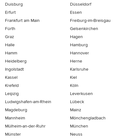
Duisburg
Düsseldorf
Erfurt
Essen
Frankfurt am Main
Freiburg-im-Breisgau
Fürth
Gelsenkirchen
Graz
Hagen
Halle
Hamburg
Hamm
Hannover
Heidelberg
Herne
Ingolstadt
Karlsruhe
Kassel
Kiel
Krefeld
Köln
Leipzig
Leverkusen
Ludwigshafen-am-Rhein
Lübeck
Magdeburg
Mainz
Mannheim
Mönchen­gladbach
Mülheim-an-der-Ruhr
München
Münster
Neuss