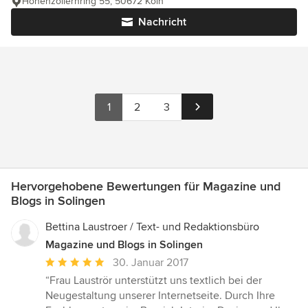
Hohenzollernring 55, 50672 Köln
Nachricht
1
2
3
Hervorgehobene Bewertungen für Magazine und
Blogs in Solingen
Bettina Laustroer / Text- und Redaktionsbüro
Magazine und Blogs in Solingen
Durchschnittliche
30. Januar 2017
Bewertung:
“Frau Lauströr unterstützt uns textlich bei der
5
Neugestaltung unserer Internetseite. Durch Ihre
von