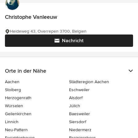
Christophe Vanleeuw
Heideweg 43, Overrepen 3700, Belgien
Nachricht
Orte in der Nähe
Aachen
Städteregion Aachen
Stolberg
Eschweiler
Herzogenrath
Alsdorf
Würselen
Jülich
Geilenkirchen
Baesweiler
Linnich
Siersdorf
Neu-Pattern
Niedermerz
Freialdenhoven
Breinigerberg