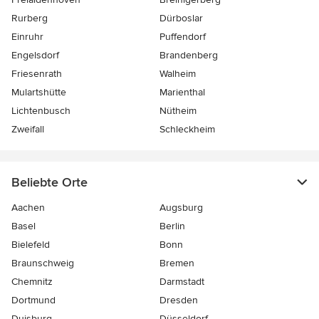
Rurberg
Dürboslar
Einruhr
Puffendorf
Engelsdorf
Brandenberg
Friesenrath
Walheim
Mulartshütte
Marienthal
Lichtenbusch
Nütheim
Zweifall
Schleckheim
Beliebte Orte
Aachen
Augsburg
Basel
Berlin
Bielefeld
Bonn
Braunschweig
Bremen
Chemnitz
Darmstadt
Dortmund
Dresden
Duisburg
Düsseldorf