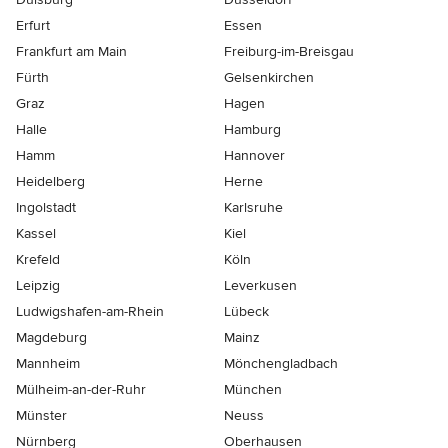
Erfurt
Essen
Frankfurt am Main
Freiburg-im-Breisgau
Fürth
Gelsenkirchen
Graz
Hagen
Halle
Hamburg
Hamm
Hannover
Heidelberg
Herne
Ingolstadt
Karlsruhe
Kassel
Kiel
Krefeld
Köln
Leipzig
Leverkusen
Ludwigshafen-am-Rhein
Lübeck
Magdeburg
Mainz
Mannheim
Mönchen­gladbach
Mülheim-an-der-Ruhr
München
Münster
Neuss
Nürnberg
Oberhausen