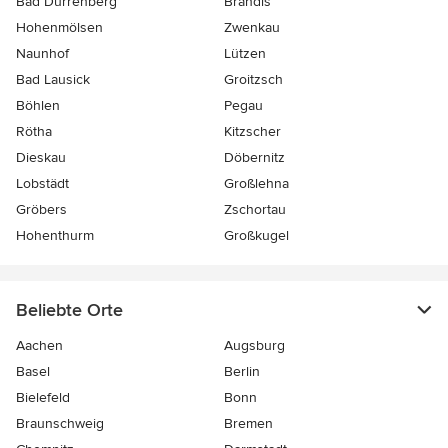
Bad Dürrenberg
Brandis
Hohenmölsen
Zwenkau
Naunhof
Lützen
Bad Lausick
Groitzsch
Böhlen
Pegau
Rötha
Kitzscher
Dieskau
Döbernitz
Lobstädt
Großlehna
Gröbers
Zschortau
Hohenthurm
Großkugel
Beliebte Orte
Aachen
Augsburg
Basel
Berlin
Bielefeld
Bonn
Braunschweig
Bremen