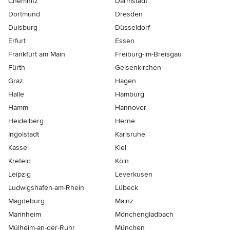
Chemnitz
Darmstadt
Dortmund
Dresden
Duisburg
Düsseldorf
Erfurt
Essen
Frankfurt am Main
Freiburg-im-Breisgau
Fürth
Gelsenkirchen
Graz
Hagen
Halle
Hamburg
Hamm
Hannover
Heidelberg
Herne
Ingolstadt
Karlsruhe
Kassel
Kiel
Krefeld
Köln
Leipzig
Leverkusen
Ludwigshafen-am-Rhein
Lübeck
Magdeburg
Mainz
Mannheim
Mönchen­gladbach
Mülheim-an-der-Ruhr
München