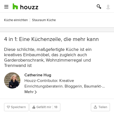
Küche einrichten
Stauraum Küche
4 in 1: Eine Küchenzeile, die mehr kann
Diese schlichte, maßgefertigte Küche ist ein
kreatives Einbaumöbel, das zugleich auch
Garderobenschrank, Wohnzimmerregal und
Trennwand ist
Catherine Hug
Houzz-Contributor. Kreative
Einrichtungsberaterin. Bloggerin, Baumarkt-
Stammkundin und DIY-Expertin. Mutter zweier
Mehr
Töchter und stolze Besitzerin eines sehr alten
Wohnwagens mit Vorliebe für Schlichtes,
Speichern
Gefällt mir
18
Teilen
Schönes und Skandinavien.