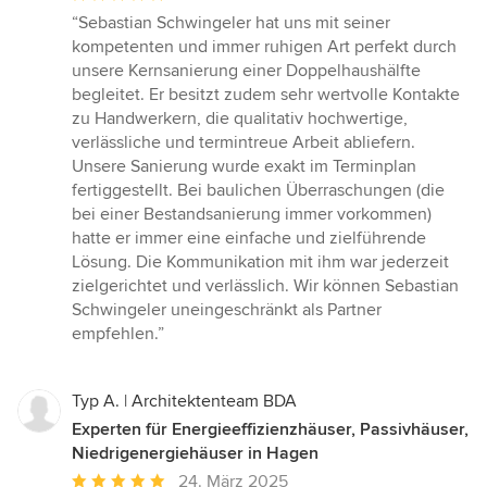
Bewertung:
“Sebastian Schwingeler hat uns mit seiner
5
kompetenten und immer ruhigen Art perfekt durch
von
unsere Kernsanierung einer Doppelhaushälfte
5
begleitet. Er besitzt zudem sehr wertvolle Kontakte
Sternen
zu Handwerkern, die qualitativ hochwertige,
verlässliche und termintreue Arbeit abliefern.
Unsere Sanierung wurde exakt im Terminplan
fertiggestellt. Bei baulichen Überraschungen (die
bei einer Bestandsanierung immer vorkommen)
hatte er immer eine einfache und zielführende
Lösung. Die Kommunikation mit ihm war jederzeit
zielgerichtet und verlässlich. Wir können Sebastian
Schwingeler uneingeschränkt als Partner
empfehlen.”
Typ A. | Architektenteam BDA
Experten für Energieeffizienzhäuser, Passivhäuser,
Niedrigenergiehäuser in Hagen
Durchschnittliche
24. März 2025