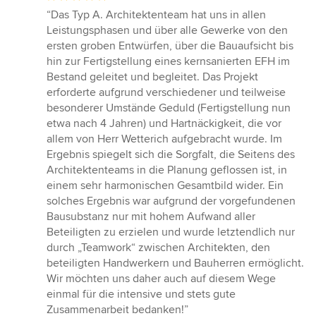
Bewertung:
“Das Typ A. Architektenteam hat uns in allen
5
Leistungsphasen und über alle Gewerke von den
von
ersten groben Entwürfen, über die Bauaufsicht bis
5
hin zur Fertigstellung eines kernsanierten EFH im
Sternen
Bestand geleitet und begleitet. Das Projekt
erforderte aufgrund verschiedener und teilweise
besonderer Umstände Geduld (Fertigstellung nun
etwa nach 4 Jahren) und Hartnäckigkeit, die vor
allem von Herr Wetterich aufgebracht wurde. Im
Ergebnis spiegelt sich die Sorgfalt, die Seitens des
Architektenteams in die Planung geflossen ist, in
einem sehr harmonischen Gesamtbild wider. Ein
solches Ergebnis war aufgrund der vorgefundenen
Bausubstanz nur mit hohem Aufwand aller
Beteiligten zu erzielen und wurde letztendlich nur
durch „Teamwork“ zwischen Architekten, den
beteiligten Handwerkern und Bauherren ermöglicht.
Wir möchten uns daher auch auf diesem Wege
einmal für die intensive und stets gute
Zusammenarbeit bedanken!”