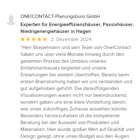
ONE!CONTACT-Planungsbüro GmbH
Experten für Energieeffizienzhäuser, Passivhäuser,
Niedrigenergiehäuser in Hagen
Durchschnittliche
2. Dezember 2024
Bewertung:
“Herr Stiepelmann und sein Team von One!Contact
5
haben uns über viele Monate hinweg durch den
von
gesamten Prozess des Umbaus unseres
5
Einfamilienhauses begleitet und unsere
Sternen
Erwartungen bei weitem übertroffen. Bereits beim
ersten Brainstorming haben wir uns verstanden und
gut aufgehoben gefühlt. Die darauffolgenden
Visualisierungen waren nicht nur beeindruckend,
sondern gaben uns eine klare Vorstellung davon,
wie unser zukünftiges Zuhause aussehen könnte.
Besonders hervorzuheben ist die kompetente
Beratung bei der Auswahl von Produkten und
Materialien. Hier wurde großer Wert auf Qualität und
Design gelegt, ohne unser Budget aus den Augen