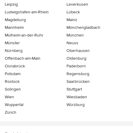
Leipzig
Leverkusen
Ludwigshafen-am-Rhein
Lübeck
Magdeburg
Mainz
Mannheim
Mönchen­gladbach
Mülheim-an-der-Ruhr
München
Münster
Neuss
Nürnberg
Oberhausen
Offenbach-am-Main
Oldenburg
Osnabrück
Paderborn
Potsdam
Regensburg
Rostock
Saarbrücken
Solingen
Stuttgart
Wien
Wiesbaden
Wuppertal
Würzburg
Zürich