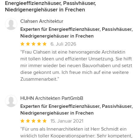
Energieeffizienzhäuser, Passivhäuser,
Niedrigenergiehäuser in Frechen
Clahsen Architektur
Experten für Energieeffizienzhäuser, Passivhäuser,
Niedrigenergiehäuser in Frechen
Durchschnittliche
6. Juli 2026
Bewertung:
“Frau Clahsen ist eine hervorragende Architektin
5
mit tollen Ideen und effizienter Umsetzung. Sie hilft
von
mir immer wieder bei neuen Bauvorhaben und setzt
5
diese gekonnt um. Ich freue mich auf eine weitere
Sternen
Zusammenarbeit.”
HUHN Architekten PartGmbB
Experten für Energieeffizienzhäuser, Passivhäuser,
Niedrigenergiehäuser in Frechen
Durchschnittliche
15. Januar 2021
Bewertung:
“Für uns als Innenarchitekten ist Herr Schmidt ein
5
wirklich toller Kooperationspartner: Sehr kompetent,