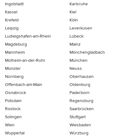
Ingolstadt
Karlsruhe
Kassel
Kiel
Krefeld
Köln
Leipzig
Leverkusen
Ludwigshafen-am-Rhein
Lübeck
Magdeburg
Mainz
Mannheim
Mönchen­gladbach
Mülheim-an-der-Ruhr
München
Münster
Neuss
Nürnberg
Oberhausen
Offenbach-am-Main
Oldenburg
Osnabrück
Paderborn
Potsdam
Regensburg
Rostock
Saarbrücken
Solingen
Stuttgart
Wien
Wiesbaden
Wuppertal
Würzburg