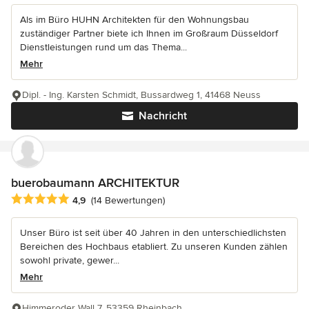
Als im Büro HUHN Architekten für den Wohnungsbau
zuständiger Partner biete ich Ihnen im Großraum Düsseldorf
Dienstleistungen rund um das Thema...
Mehr
Dipl. - Ing. Karsten Schmidt, Bussardweg 1, 41468 Neuss
Nachricht
buerobaumann ARCHITEKTUR
Durchschnittliche Bewertung: 4.9 von 5 Sternen
4,9
(14 Bewertungen)
Unser Büro ist seit über 40 Jahren in den unterschiedlichsten
Bereichen des Hochbaus etabliert. Zu unseren Kunden zählen
sowohl private, gewer...
Mehr
Himmeroder Wall 7, 53359 Rheinbach