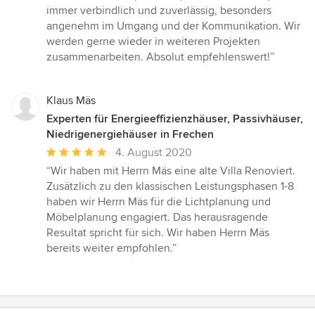
von
immer verbindlich und zuverlässig, besonders
5
angenehm im Umgang und der Kommunikation. Wir
Sternen
werden gerne wieder in weiteren Projekten
zusammenarbeiten. Absolut empfehlenswert!”
Klaus Mäs
Experten für Energieeffizienzhäuser, Passivhäuser,
Niedrigenergiehäuser in Frechen
Durchschnittliche
4. August 2020
Bewertung:
“Wir haben mit Herrn Mäs eine alte Villa Renoviert.
5
Zusätzlich zu den klassischen Leistungsphasen 1-8
von
haben wir Herrn Mäs für die Lichtplanung und
5
Möbelplanung engagiert. Das herausragende
Sternen
Resultat spricht für sich. Wir haben Herrn Mäs
bereits weiter empfohlen.”