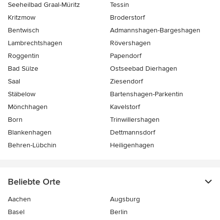
Seeheilbad Graal-Müritz
Tessin
Kritzmow
Broderstorf
Bentwisch
Admannshagen-Bargeshagen
Lambrechtshagen
Rövershagen
Roggentin
Papendorf
Bad Sülze
Ostseebad Dierhagen
Saal
Ziesendorf
Stäbelow
Bartenshagen-Parkentin
Mönchhagen
Kavelstorf
Born
Trinwillershagen
Blankenhagen
Dettmannsdorf
Behren-Lübchin
Heiligenhagen
Beliebte Orte
Aachen
Augsburg
Basel
Berlin