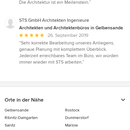
5
Die Architektur ist ein Meilenstein.”
von
5
Sternen
STS GmbH Architekten Ingenieure
Architekten und Architektenbüros in Gelbensande
Durchschnittliche
26. September 2019
Bewertung:
“Sehr korrekte Bearbeitung unseres Anliegens,
5
genaue Planung mit komplettem Überblick.
von
Jederzeit erreichbares Team im Büro, wir würden
5
immer wieder mit STS arbeiten.”
Sternen
Orte in der Nähe
Gelbensande
Rostock
Ribnitz-Damgarten
Dummerstorf
Sanitz
Marlow