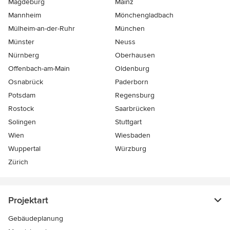
Magdeburg
Mainz
Mannheim
Mönchen­gladbach
Mülheim-an-der-Ruhr
München
Münster
Neuss
Nürnberg
Oberhausen
Offenbach-am-Main
Oldenburg
Osnabrück
Paderborn
Potsdam
Regensburg
Rostock
Saarbrücken
Solingen
Stuttgart
Wien
Wiesbaden
Wuppertal
Würzburg
Zürich
Projektart
Gebäudeplanung