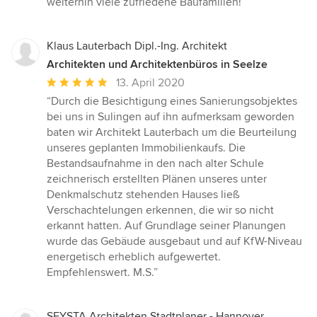
weiterhin viele zufriedene Baufamilien!”
Klaus Lauterbach Dipl.-Ing. Architekt
Architekten und Architektenbüros in Seelze
Durchschnittliche
13. April 2020
Bewertung:
“Durch die Besichtigung eines Sanierungsobjektes
5
bei uns in Sulingen auf ihn aufmerksam geworden
von
baten wir Architekt Lauterbach um die Beurteilung
5
unseres geplanten Immobilienkaufs. Die
Sternen
Bestandsaufnahme in den nach alter Schule
zeichnerisch erstellten Plänen unseres unter
Denkmalschutz stehenden Hauses ließ
Verschachtelungen erkennen, die wir so nicht
erkannt hatten. Auf Grundlage seiner Planungen
wurde das Gebäude ausgebaut und auf KfW-Niveau
energetisch erheblich aufgewertet.
Empfehlenswert. M.S.”
SEYSTA Architekten Stadtplaner - Hannover