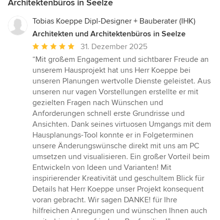
Architektenbüros in Seelze
Tobias Koeppe Dipl-Designer + Bauberater (IHK)
Architekten und Architektenbüros in Seelze
Durchschnittliche
31. Dezember 2025
Bewertung:
“Mit großem Engagement und sichtbarer Freude an
5
unserem Hausprojekt hat uns Herr Koeppe bei
von
unseren Planungen wertvolle Dienste geleistet. Aus
5
unseren nur vagen Vorstellungen erstellte er mit
Sternen
gezielten Fragen nach Wünschen und
Anforderungen schnell erste Grundrisse und
Ansichten. Dank seines virtuosen Umgangs mit dem
Hausplanungs-Tool konnte er in Folgeterminen
unsere Änderungswünsche direkt mit uns am PC
umsetzen und visualisieren. Ein großer Vorteil beim
Entwickeln von Ideen und Varianten! Mit
inspirierender Kreativität und geschultem Blick für
Details hat Herr Koeppe unser Projekt konsequent
voran gebracht. Wir sagen DANKE! für Ihre
hilfreichen Anregungen und wünschen Ihnen auch