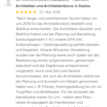
Architekten und Architektenbüros in Seelze
Durchschnittliche
23. Mai 2018
Bewertung:
“Nach langer und zeitintensiver Suche haben wir
5
uns 2013 für das Architekturbüro Seyfarth und
von
Stahlhut entschieden. Die Architeken Seyfarth und
5
Stahlhut haben uns bei Planung und Bauleitung
Sternen
(Leistungsphasen 1 -9 ) unseres EFH inkl.
Außenanlagen / Gartengestaltung perfekt beraten
und begleitet. Unsere Wünsche/ Vorstellung
wurden bei der Planung sowie auch später bei der
Realisierung immer aufgenommen, gemeinsam
diskutiert und die Ergebnisse entsprechend
umgesetzt. Auch sind Zeit und Geduld
hervorzuheben, die sich die Architekten selbst bei
der Planung und Auswahl von Details genommen
haben wie z. B. Fliesen, Kamingestaltung bis hin zu
Türgriffen und Briefkasten. Für die Auswahl der
Handwerker waren für uns - neben dem Preis -
lokale Ansässigkeit der Handwerker und