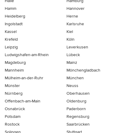
Halle
Hamburg
Hamm
Hannover
Heidelberg
Herne
Ingolstadt
Karlsruhe
Kassel
Kiel
Krefeld
Köln
Leipzig
Leverkusen
Ludwigshafen-am-Rhein
Lübeck
Magdeburg
Mainz
Mannheim
Mönchen­gladbach
Mülheim-an-der-Ruhr
München
Münster
Neuss
Nürnberg
Oberhausen
Offenbach-am-Main
Oldenburg
Osnabrück
Paderborn
Potsdam
Regensburg
Rostock
Saarbrücken
Solingen
Stuttgart