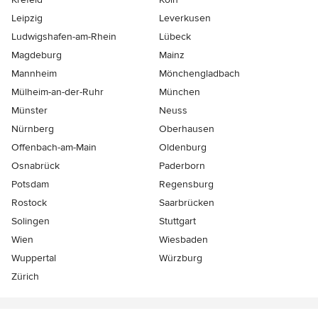
Leipzig
Leverkusen
Ludwigshafen-am-Rhein
Lübeck
Magdeburg
Mainz
Mannheim
Mönchen­gladbach
Mülheim-an-der-Ruhr
München
Münster
Neuss
Nürnberg
Oberhausen
Offenbach-am-Main
Oldenburg
Osnabrück
Paderborn
Potsdam
Regensburg
Rostock
Saarbrücken
Solingen
Stuttgart
Wien
Wiesbaden
Wuppertal
Würzburg
Zürich