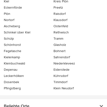
Kiel
Kreis Plön
Eckernförde
Preetz
Plön
Raisdorf
Nortorf
Klausdorf
Ascheberg
Ostenfeld
Schinkel über Kiel
Rethwisch
Schülp
Tramm
Schönhorst
Glasholz
Fegetasche
Bohnert
Kielerkamp
Sahrendorf
Kleinbuchwald
Niederkleveez
Depenau
Eiderstede
Leckerhölken
Kührsdorf
Dosenbek
Timmdorf
Pfingstberg
Klein Neudorf
Beliebte Orte