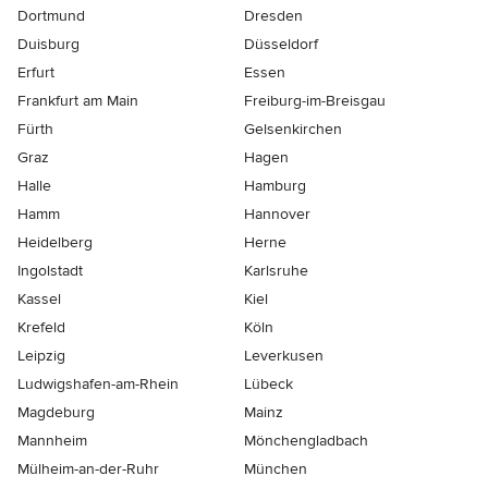
Dortmund
Dresden
Duisburg
Düsseldorf
Erfurt
Essen
Frankfurt am Main
Freiburg-im-Breisgau
Fürth
Gelsenkirchen
Graz
Hagen
Halle
Hamburg
Hamm
Hannover
Heidelberg
Herne
Ingolstadt
Karlsruhe
Kassel
Kiel
Krefeld
Köln
Leipzig
Leverkusen
Ludwigshafen-am-Rhein
Lübeck
Magdeburg
Mainz
Mannheim
Mönchen­gladbach
Mülheim-an-der-Ruhr
München