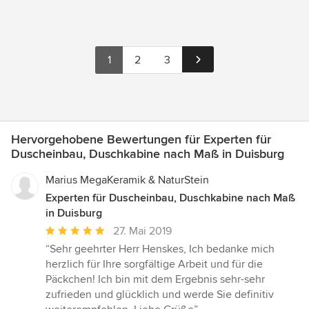
1
2
3
Hervorgehobene Bewertungen für Experten für
Duscheinbau, Duschkabine nach Maß in Duisburg
Marius MegaKeramik & NaturStein
Experten für Duscheinbau, Duschkabine nach Maß
in Duisburg
Durchschnittliche
27. Mai 2019
Bewertung:
“Sehr geehrter Herr Henskes, Ich bedanke mich
5
herzlich für Ihre sorgfältige Arbeit und für die
von
Päckchen! Ich bin mit dem Ergebnis sehr-sehr
5
zufrieden und glücklich und werde Sie definitiv
Sternen