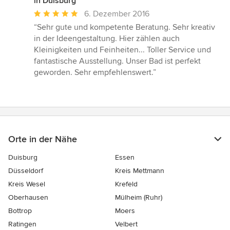
in Duisburg
Durchschnittliche
6. Dezember 2016
Bewertung:
“Sehr gute und kompetente Beratung. Sehr kreativ
5
in der Ideengestaltung. Hier zählen auch
von
Kleinigkeiten und Feinheiten... Toller Service und
5
fantastische Ausstellung. Unser Bad ist perfekt
Sternen
geworden. Sehr empfehlenswert.”
Orte in der Nähe
Duisburg
Essen
Düsseldorf
Kreis Mettmann
Kreis Wesel
Krefeld
Oberhausen
Mülheim (Ruhr)
Bottrop
Moers
Ratingen
Velbert