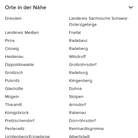
Orte in der Nähe
Dresden
Landkreis Sächsische Schweiz-
Osterzgebirge
Landkreis Meißen
Freital
Pirna
Radebeul
Coswig
Radeberg
Heidenau
Wilsdruff
Dippoldiswalde
Großröhrsdorf
Groitzsch
Radeburg
Pulsnitz
Klingenberg
Glashütte
Dohna
Mügeln
Stolpen
Tharandt
Arnsdorf
Königsbrück
Rabenau
Pretzschendorf
Dürrröhrsdorf
Pesterwitz
Reinhardtsgrimma
Lichtenberg/Erzgebirge
Albertstadt