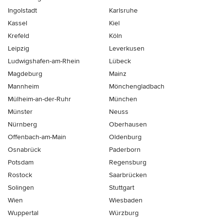
Ingolstadt
Karlsruhe
Kassel
Kiel
Krefeld
Köln
Leipzig
Leverkusen
Ludwigshafen-am-Rhein
Lübeck
Magdeburg
Mainz
Mannheim
Mönchen­gladbach
Mülheim-an-der-Ruhr
München
Münster
Neuss
Nürnberg
Oberhausen
Offenbach-am-Main
Oldenburg
Osnabrück
Paderborn
Potsdam
Regensburg
Rostock
Saarbrücken
Solingen
Stuttgart
Wien
Wiesbaden
Wuppertal
Würzburg