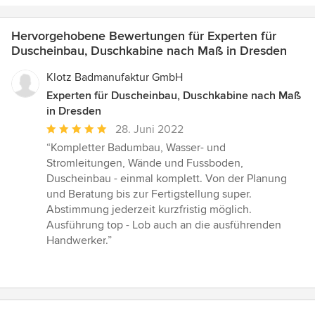
Hervorgehobene Bewertungen für Experten für
Duscheinbau, Duschkabine nach Maß in Dresden
Klotz Badmanufaktur GmbH
Experten für Duscheinbau, Duschkabine nach Maß
in Dresden
Durchschnittliche
28. Juni 2022
Bewertung:
“Kompletter Badumbau, Wasser- und
5
Stromleitungen, Wände und Fussboden,
von
Duscheinbau - einmal komplett. Von der Planung
5
und Beratung bis zur Fertigstellung super.
Sternen
Abstimmung jederzeit kurzfristig möglich.
Ausführung top - Lob auch an die ausführenden
Handwerker.”