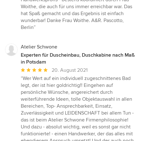
Woithe, die auch für uns immer erreichbar war. Das
hat Spaß gemacht und das Ergebnis ist einfach
wunderbar! Danke Frau Woithe. A&R. Pascotto,
Berlin”
Atelier Schwone
Experten für Duscheinbau, Duschkabine nach Maß
in Potsdam
Durchschnittliche
20. August 2021
Bewertung:
“Wer Wert auf ein individuell zugeschnittenes Bad
5
legt, der ist hier goldrichtig!! Eingehen auf
von
persönliche Wünsche, angereichert durch
5
weiterführende Ideen, tolle Objektauswahl in allen
Sternen
Bereichen, Top- Ansprechbarkeit, Einsatz,
Zuverlässigkeit und LEIDENSCHAFT bei allem Tun -
das ist beim Atelier Schwone Firmenphilosophie!
Und dazu - absolut wichtig, weil es sonst gar nicht
funktionierte! - einen Handwerker, der das alles mit
ebendiesem Anspruch umsetzt! Und der auch noch