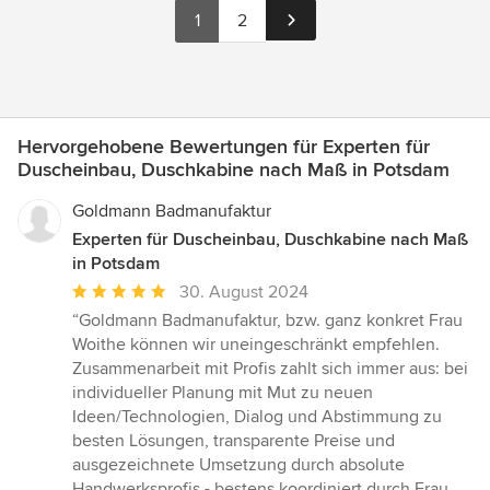
1
2
Hervorgehobene Bewertungen für Experten für
Duscheinbau, Duschkabine nach Maß in Potsdam
Goldmann Badmanufaktur
Experten für Duscheinbau, Duschkabine nach Maß
in Potsdam
Durchschnittliche
30. August 2024
Bewertung:
“Goldmann Badmanufaktur, bzw. ganz konkret Frau
5
Woithe können wir uneingeschränkt empfehlen.
von
Zusammenarbeit mit Profis zahlt sich immer aus: bei
5
individueller Planung mit Mut zu neuen
Sternen
Ideen/Technologien, Dialog und Abstimmung zu
besten Lösungen, transparente Preise und
ausgezeichnete Umsetzung durch absolute
Handwerksprofis - bestens koordiniert durch Frau