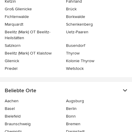
Ketzin
Fahrland
Groß Glienicke
Brück
Fichtenwalde
Borkwalde
Marquardt
Schenkenberg
Beelitz (Mark) OT Beelitz-
Uetz-Paaren
Heilstätten
Satzkorn
Busendorf
Beelitz (Mark) OT Klaistow
Thyrow
Glienick
Kolonie Thyrow
Priedel
Wietstock
Beliebte Orte
Aachen
Augsburg
Basel
Berlin
Bielefeld
Bonn
Braunschweig
Bremen
Chemnitz
Darmstadt