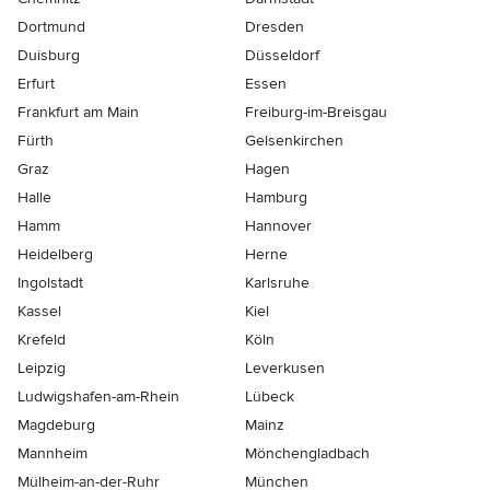
Dortmund
Dresden
Duisburg
Düsseldorf
Erfurt
Essen
Frankfurt am Main
Freiburg-im-Breisgau
Fürth
Gelsenkirchen
Graz
Hagen
Halle
Hamburg
Hamm
Hannover
Heidelberg
Herne
Ingolstadt
Karlsruhe
Kassel
Kiel
Krefeld
Köln
Leipzig
Leverkusen
Ludwigshafen-am-Rhein
Lübeck
Magdeburg
Mainz
Mannheim
Mönchen­gladbach
Mülheim-an-der-Ruhr
München