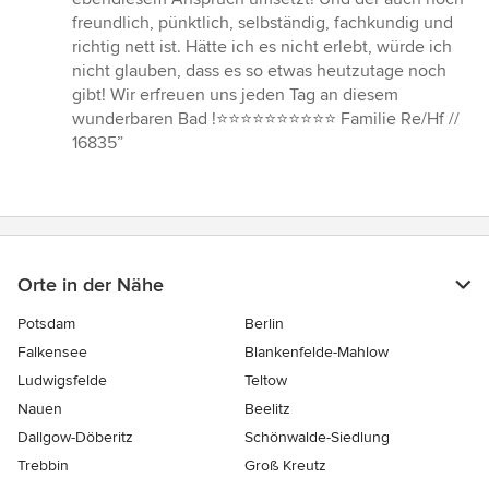
freundlich, pünktlich, selbständig, fachkundig und
richtig nett ist. Hätte ich es nicht erlebt, würde ich
nicht glauben, dass es so etwas heutzutage noch
gibt! Wir erfreuen uns jeden Tag an diesem
wunderbaren Bad !⭐️⭐️⭐️⭐️⭐️⭐️⭐️⭐️⭐️⭐️ Familie Re/Hf //
16835”
Orte in der Nähe
Potsdam
Berlin
Falkensee
Blankenfelde-Mahlow
Ludwigsfelde
Teltow
Nauen
Beelitz
Dallgow-Döberitz
Schönwalde-Siedlung
Trebbin
Groß Kreutz