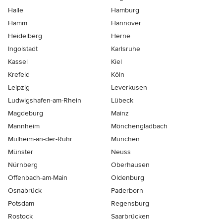
Halle
Hamburg
Hamm
Hannover
Heidelberg
Herne
Ingolstadt
Karlsruhe
Kassel
Kiel
Krefeld
Köln
Leipzig
Leverkusen
Ludwigshafen-am-Rhein
Lübeck
Magdeburg
Mainz
Mannheim
Mönchen­gladbach
Mülheim-an-der-Ruhr
München
Münster
Neuss
Nürnberg
Oberhausen
Offenbach-am-Main
Oldenburg
Osnabrück
Paderborn
Potsdam
Regensburg
Rostock
Saarbrücken