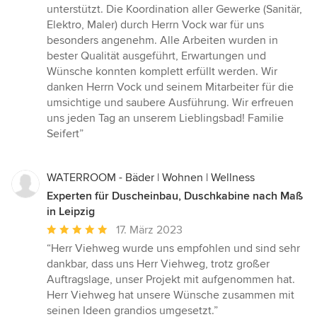
unterstützt. Die Koordination aller Gewerke (Sanitär,
Elektro, Maler) durch Herrn Vock war für uns
besonders angenehm. Alle Arbeiten wurden in
bester Qualität ausgeführt, Erwartungen und
Wünsche konnten komplett erfüllt werden. Wir
danken Herrn Vock und seinem Mitarbeiter für die
umsichtige und saubere Ausführung. Wir erfreuen
uns jeden Tag an unserem Lieblingsbad! Familie
Seifert”
WATERROOM - Bäder | Wohnen | Wellness
Experten für Duscheinbau, Duschkabine nach Maß
in Leipzig
Durchschnittliche
17. März 2023
Bewertung:
“Herr Viehweg wurde uns empfohlen und sind sehr
5
dankbar, dass uns Herr Viehweg, trotz großer
von
Auftragslage, unser Projekt mit aufgenommen hat.
5
Herr Viehweg hat unsere Wünsche zusammen mit
Sternen
seinen Ideen grandios umgesetzt.”