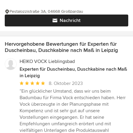
Pestalozzistraße 3A, 04668 Großbardau
Nachricht
Hervorgehobene Bewertungen für Experten für
Duscheinbau, Duschkabine nach Maß in Leipzig
HEIKO VOCK Lieblingsbad
Experten für Duscheinbau, Duschkabine nach Maß
in Leipzig
Durchschnittliche
8. Oktober 2023
Bewertung:
“Ein glücklicher Umstand, dass wir uns beim
5
Badumbau für Firma Vock entschieden haben. Herr
von
Vock überzeugte in der Planungsphase mit
5
Kompetenz und ist sehr gut auf unsere
Sternen
Vorstellungen eingegangen. Er hat seine
Empfehlungen umfangreich erörtert und mit
vielfältigen Unterlagen die Produktauswahl