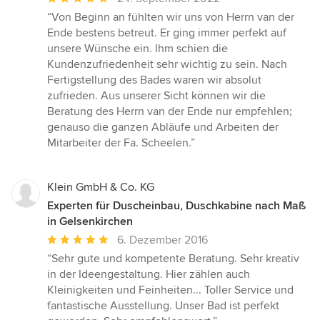
Bewertung:
“Von Beginn an fühlten wir uns von Herrn van der
5
Ende bestens betreut. Er ging immer perfekt auf
von
unsere Wünsche ein. Ihm schien die
5
Kundenzufriedenheit sehr wichtig zu sein. Nach
Sternen
Fertigstellung des Bades waren wir absolut
zufrieden. Aus unserer Sicht können wir die
Beratung des Herrn van der Ende nur empfehlen;
genauso die ganzen Abläufe und Arbeiten der
Mitarbeiter der Fa. Scheelen.”
Klein GmbH & Co. KG
Experten für Duscheinbau, Duschkabine nach Maß
in Gelsenkirchen
Durchschnittliche
6. Dezember 2016
Bewertung:
“Sehr gute und kompetente Beratung. Sehr kreativ
5
in der Ideengestaltung. Hier zählen auch
von
Kleinigkeiten und Feinheiten... Toller Service und
5
fantastische Ausstellung. Unser Bad ist perfekt
Sternen