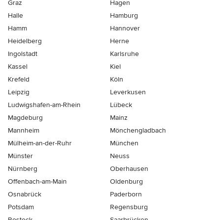
Graz
Hagen
Halle
Hamburg
Hamm
Hannover
Heidelberg
Herne
Ingolstadt
Karlsruhe
Kassel
Kiel
Krefeld
Köln
Leipzig
Leverkusen
Ludwigshafen-am-Rhein
Lübeck
Magdeburg
Mainz
Mannheim
Mönchen­gladbach
Mülheim-an-der-Ruhr
München
Münster
Neuss
Nürnberg
Oberhausen
Offenbach-am-Main
Oldenburg
Osnabrück
Paderborn
Potsdam
Regensburg
Rostock
Saarbrücken