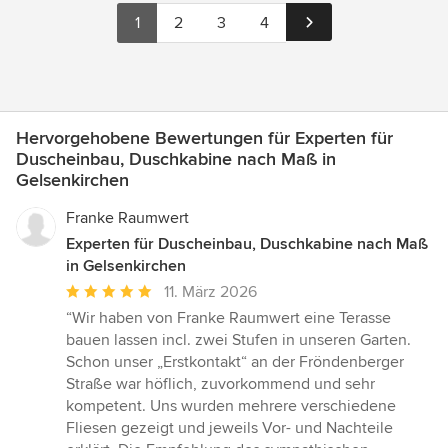
1
2
3
4
Hervorgehobene Bewertungen für Experten für
Duscheinbau, Duschkabine nach Maß in
Gelsenkirchen
Franke Raumwert
Experten für Duscheinbau, Duschkabine nach Maß
in Gelsenkirchen
Durchschnittliche
11. März 2026
Bewertung:
“Wir haben von Franke Raumwert eine Terasse
5
bauen lassen incl. zwei Stufen in unseren Garten.
von
Schon unser „Erstkontakt“ an der Fröndenberger
5
Straße war höflich, zuvorkommend und sehr
Sternen
kompetent. Uns wurden mehrere verschiedene
Fliesen gezeigt und jeweils Vor- und Nachteile